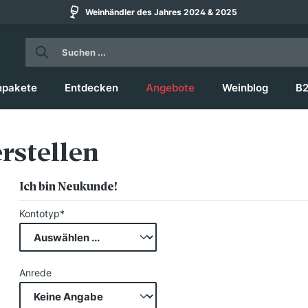
Weinhändler des Jahres 2024 & 2025
npakete
Entdecken
Angebote
Weinblog
B
rstellen
Ich bin Neukunde!
Persönliche Informationen
Kontotyp*
Anrede