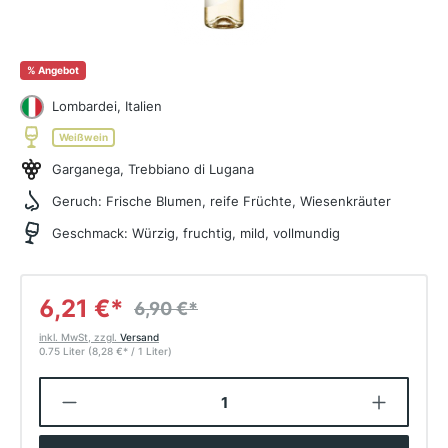
%
Angebot
Lombardei, Italien
Weißwein
Garganega, Trebbiano di Lugana
Geruch:
Frische Blumen, reife Früchte, Wiesenkräuter
Geschmack:
Würzig, fruchtig, mild, vollmundig
6,21 €
*
6,90 €
*
inkl. MwSt, zzgl.
Versand
0.75 Liter
(8,28 €
*
/ 1 Liter)
Produkt Anzahl: Gib den gewünschten W