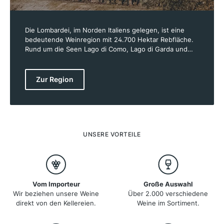
Die Lombardei, im Norden Italiens gelegen, ist eine
bedeutende Weinregion mit 24.700 Hektar Rebfläche.
Rund um die Seen Lago di Como, Lago di Garda und
Lago d’Iseo sowie im Veltlin (Valtellina) gedeihen
hochwertige Weine. Berühmt ist die Region für ihre
exzellenten Schaumweine aus Franciacorta, die in der
Zur Region
Metodo classico, also der Flaschengärung, hergestellt
werden. Zudem wird in der Lombardei eine Vielzahl an
Rot- und Weißweinen produziert, darunter Nebbiolo im
Veltlin und Trebbiano di Lugana im Süden der Region,
nahe dem Gardasee.
UNSERE VORTEILE
Vom Importeur
Große Auswahl
Wir beziehen unsere Weine
Über 2.000 verschiedene
direkt von den Kellereien.
Weine im Sortiment.