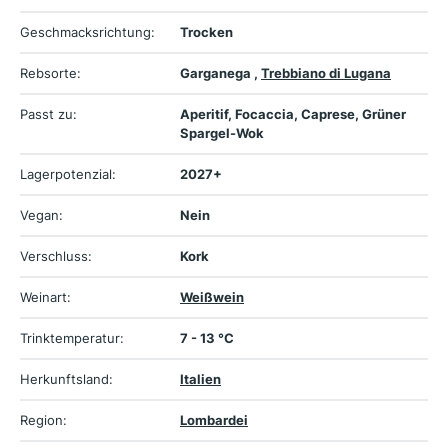
Geschmacksrichtung:
Trocken
Rebsorte:
Garganega ,
Trebbiano di Lugana
Passt zu:
Aperitif, Focaccia, Caprese, Grüner
Spargel-Wok
Lagerpotenzial:
2027+
Vegan:
Nein
Verschluss:
Kork
Weinart:
Weißwein
Trinktemperatur:
7 - 13 °C
Herkunftsland:
Italien
Region:
Lombardei