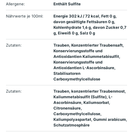
Allergene:
Enthält Sulfite
Nährwerte je 100ml:
Energie 302 kJ / 72 kcal, Fett 0 g,
davon gesättigte Fettsäuren 0 g,
Kohlenhydrate 1,6 g, davon Zucker 0,7
g, Eiweiß 0 g, Salz 0 g
Zutaten:
Trauben, Konzentrierter Traubensaft,
Konservierungsstoffe und
Antioxidantien Kaliummetabisulfit,
Konservierungsstoffe und
Antioxidantien L-Ascorbinsäure,
Stabilisatoren
Carboxymethylcellulose
Zutaten:
Trauben, konzentrierter Traubenmost,
Kaliummetabisulfit (Sulfite), L-
Ascorbinsäure, Kaliumsorbat,
Citronensäure,
Carboxymethylcellulose,
Kaliumpolyaspartat, Gummi arabicum,
Schutzatmosphäre