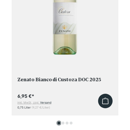
Zenato Bianco di Custoza DOC 2025
6,95 €
*
inkl. MwSt, zzgl.
Versand
0,75 Liter
(9,27 €/Liter)