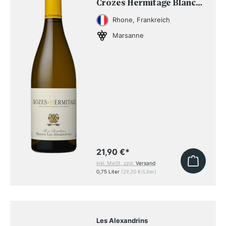
Crozes Hermitage Blanc
2023
Rhone, Frankreich
Marsanne
21,90 €
*
inkl. MwSt, zzgl.
Versand
0,75 Liter
(29,20 €/Liter)
Les Alexandrins