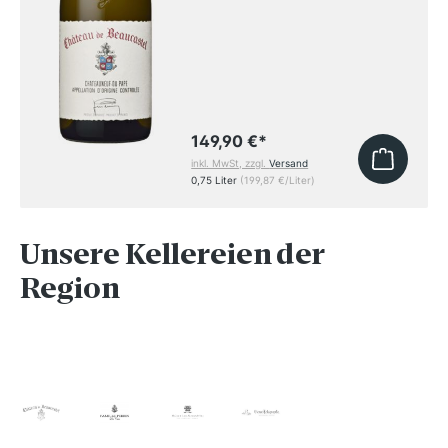
149,90 €
*
inkl. MwSt, zzgl.
Versand
0,75 Liter
(199,87 €/Liter)
Unsere Kellereien der
Region