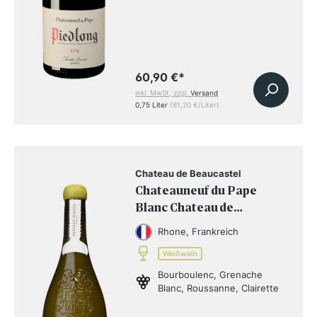
60,90 €
*
inkl. MwSt, zzgl.
Versand
0,75 Liter
(81,20 €/Liter)
Chateau de Beaucastel
Chateauneuf du Pape
Blanc Chateau de
Beaucastel 2023 BIO
Rhone, Frankreich
Weißwein
Bourboulenc, Grenache
Blanc, Roussanne, Clairette