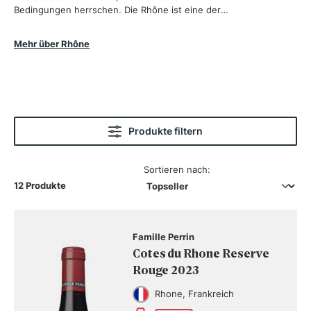
Bedingungen herrschen. Die Rhône ist eine der
ältesten Weinbauregionen Frankreichs, und die
berühmten Rotweine, die hier entstehen, werden
Mehr über Rhône
weltweit geschätzt. Zu den wichtigsten Rebsorten
gehören Syrah im Norden und Grenache im
Süden.
Produkte filtern
Sortieren nach:
12 Produkte
Famille Perrin
Cotes du Rhone Reserve
Rouge 2023
Rhone, Frankreich