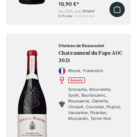
10,90 €
*
inkl. MwSt, zzgl.
Versand
0,75 Liter
(14,53 €/Liter)
Chateau de Beaucastel
Chateauneuf du Pape AOC
2021
Rhone, Frankreich
Rotwein
Grenache, Mourvèdre,
Syrah, Bourboulenc,
Roussanne, Clairette,
Cinsault, Counoise, Picpoul,
Vaccarèse, Picardan,
Muscardin, Terret Noir