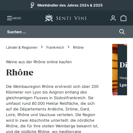
Versand am selben Werktag (bis 14 Uhr)
alt springen
MENÜ
Länder & Regionen
Frankreich
Rhône
Weine aus der Rhône online kaufen
Die
Rhône
Hauptst
Lyon
Die Weinbauregion Rhône erstreckt sich über 200
Kilometer von Lyon bis Avignon entlang des
gleichnamigen Flusses in Südostfrankreich. Sie
umfasst rund 80.000 Hektar Rebfläche, die sich
auf die Départements Ardèche, Drôme, Gard,
Loire, Rhône und Vaucluse verteilen. Die Region
wird in zwei Abschnitte unterteilt: die nördliche
Rhône, die für ihre steilen Weinberge bekannt ist,
und die südliche Rhône, wo mediterrane