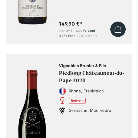
149,90 €
*
inkl. MwSt, zzgl.
Versand
0,75 Liter
(199,87 €/Liter)
Vignobles Brunier & Fils
Piedlong Châteauneuf-du-
Pape 2020
Rhone, Frankreich
Rotwein
Grenache, Mourvèdre