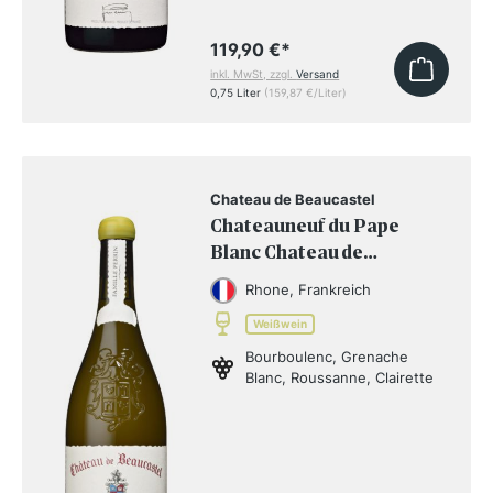
119,90 €
*
inkl. MwSt, zzgl.
Versand
0,75 Liter
(159,87 €/Liter)
Chateau de Beaucastel
Chateauneuf du Pape
Blanc Chateau de
Beaucastel 2022 BIO
Rhone, Frankreich
Weißwein
Bourboulenc, Grenache
Blanc, Roussanne, Clairette