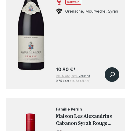
Rotwein
Grenache, Mourvèdre, Syrah
10,90 €
*
inkl. MwSt, zzgl.
Versand
0,75 Liter
(14,53 €/Liter)
Famille Perrin
Maison Les Alexandrins
Cabanon Syrah Rouge
2024