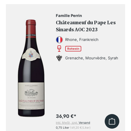
Famille Perrin
Châteauneuf du Pape Les
Sinards AOC 2023
Rhone, Frankreich
Rotwein
Grenache, Mourvèdre, Syrah
36,90 €
*
inkl. MwSt, zzgl.
Versand
0,75 Liter
(49,20 €/Liter)