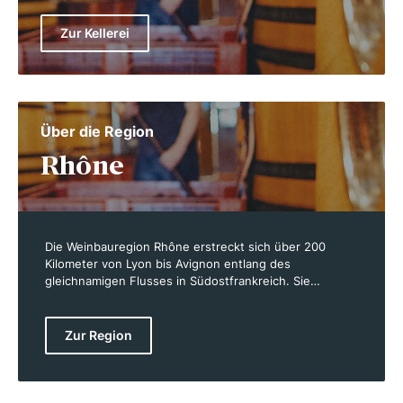
Zur Kellerei
Über die Region
Rhône
Die Weinbauregion Rhône erstreckt sich über 200
Kilometer von Lyon bis Avignon entlang des
gleichnamigen Flusses in Südostfrankreich. Sie
umfasst rund 80.000 Hektar Rebfläche, die sich auf die
Départements Ardèche, Drôme, Gard, Loire, Rhône und
Vaucluse verteilen. Die Region wird in zwei Abschnitte
Zur Region
unterteilt: die nördliche Rhône, die für ihre steilen
Weinberge bekannt ist, und die südliche Rhône, wo
mediterrane Bedingungen herrschen. Die Rhône ist
eine der ältesten Weinbauregionen Frankreichs, und