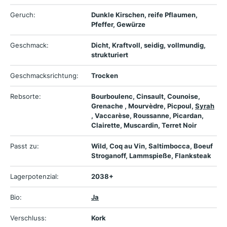
Geruch:
Dunkle Kirschen, reife Pflaumen,
Pfeffer, Gewürze
Geschmack:
Dicht, Kraftvoll, seidig, vollmundig,
strukturiert
Geschmacksrichtung:
Trocken
Rebsorte:
Bourboulenc, Cinsault, Counoise,
Grenache , Mourvèdre, Picpoul,
Syrah
, Vaccarèse, Roussanne, Picardan,
Clairette, Muscardin, Terret Noir
Passt zu:
Wild, Coq au Vin, Saltimbocca, Boeuf
Stroganoff, Lammspieße, Flanksteak
Lagerpotenzial:
2038+
Bio:
Ja
Verschluss:
Kork