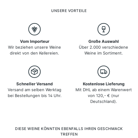
die berühmten Rotweine, die hier entstehen, werden
weltweit geschätzt. Zu den wichtigsten Rebsorten
UNSERE VORTEILE
gehören Syrah im Norden und Grenache im Süden.
Vom Importeur
Große Auswahl
Wir beziehen unsere Weine
Über 2.000 verschiedene
direkt von den Kellereien.
Weine im Sortiment.
Schneller Versand
Kostenlose Lieferung
Versand am selben Werktag
Mit DHL ab einem Warenwert
bei Bestellungen bis 14 Uhr.
von 120,- € (nur
Deutschland).
Produktgalerie überspringen
DIESE WEINE KÖNNTEN EBENFALLS IHREN GESCHMACK
TREFFEN