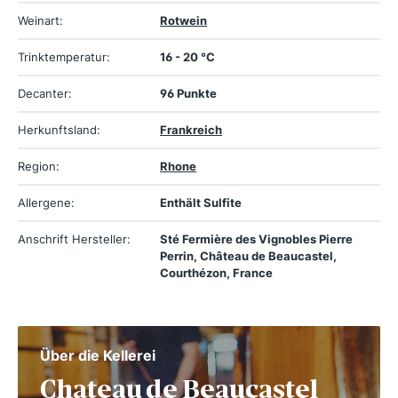
Weinart:
Rotwein
Trinktemperatur:
16 - 20 °C
Decanter:
96 Punkte
Herkunftsland:
Frankreich
Region:
Rhone
Allergene:
Enthält Sulfite
Anschrift Hersteller:
Sté Fermière des Vignobles Pierre
Perrin, Château de Beaucastel,
Courthézon, France
Über die Kellerei
Chateau de Beaucastel