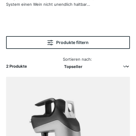
System einen Wein nicht unendlich haltbar
machen, aber die Haltbarkeit des Weins erheblich
verlängern. Für Weine, die von Belüftung
profitieren oder „atmen“ sollen, wird der Coravin-
Belüfter direkt an das Ausgießsystem angebracht
und belüftet den Wein beim Ausgießen, was dem
Weintrinker ein sofortiges Aroma-Erlebnis bietet.
Produkte filtern
Sortieren nach:
2 Produkte