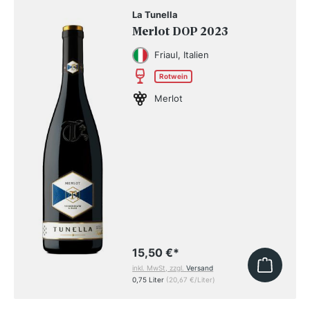
La Tunella
Merlot DOP 2023
Friaul, Italien
Rotwein
Merlot
15,50 €
*
inkl. MwSt, zzgl.
Versand
0,75 Liter
(20,67 €/Liter)