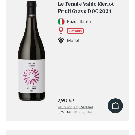
Le Tenute Valdo Merlot
Friuli Grave DOC 2024
Friaul, Italien
Rotwein
Merlot
7,90 €
*
inkl. MwSt, zzgl.
Versand
0,75 Liter
(10,53 €/Liter)