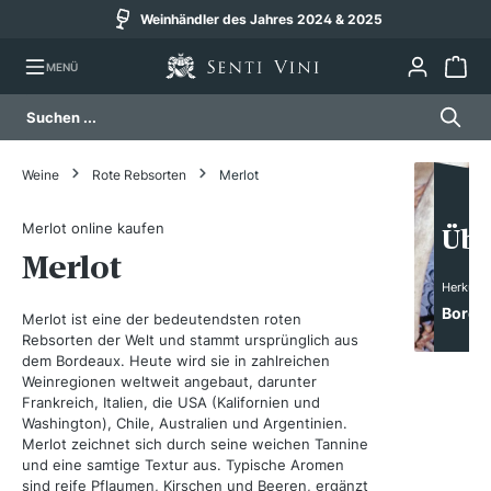
Versand am selben Werktag (bis 14 Uhr)
alt springen
MENÜ
Weine
Rote Rebsorten
Merlot
Merlot online kaufen
Übe
Merlot
Herkunft
Borde
Merlot ist eine der bedeutendsten roten
Rebsorten der Welt und stammt ursprünglich aus
dem Bordeaux. Heute wird sie in zahlreichen
Weinregionen weltweit angebaut, darunter
Frankreich, Italien, die USA (Kalifornien und
Washington), Chile, Australien und Argentinien.
Merlot zeichnet sich durch seine weichen Tannine
und eine samtige Textur aus. Typische Aromen
sind reife Pflaumen, Kirschen und Beeren, ergänzt