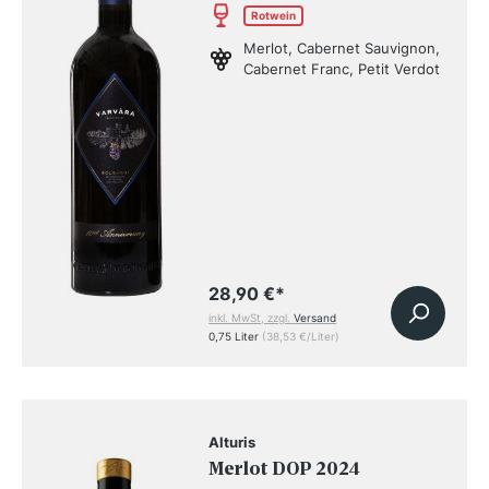
Rotwein
Merlot, Cabernet Sauvignon,
Cabernet Franc, Petit Verdot
28,90 €
*
inkl. MwSt, zzgl.
Versand
0,75 Liter
(38,53 €/Liter)
Alturis
Merlot DOP 2024