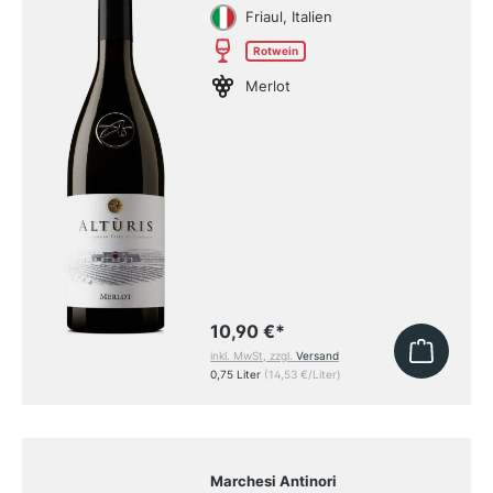
Friaul, Italien
Rotwein
Merlot
10,90 €
*
inkl. MwSt, zzgl.
Versand
0,75 Liter
(14,53 €/Liter)
Marchesi Antinori