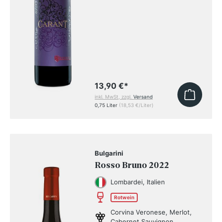
13,90 €
*
inkl. MwSt, zzgl.
Versand
0,75 Liter
(18,53 €/Liter)
Bulgarini
Rosso Bruno 2022
Lombardei, Italien
Rotwein
Corvina Veronese, Merlot,
Cabernet Sauvignon