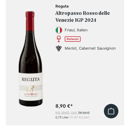
Reguta
Altropasso Rosso delle
Venezie IGP 2024
Friaul, Italien
Rotwein
Merlot, Cabernet Sauvignon
8,90 €
*
inkl. MwSt, zzgl.
Versand
0,75 Liter
(11,87 €/Liter)