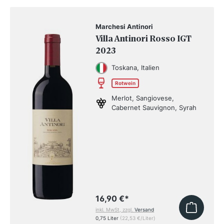
Marchesi Antinori
Villa Antinori Rosso IGT
2023
Toskana, Italien
Rotwein
Merlot, Sangiovese,
Cabernet Sauvignon, Syrah
16,90 €
*
inkl. MwSt, zzgl.
Versand
0,75 Liter
(22,53 €/Liter)