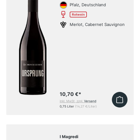
Pfalz, Deutschland
Rotwein
Merlot, Cabernet Sauvignon
10,70 €
*
inkl. MwSt, zzgl.
Versand
0,75 Liter
(14,27 €/Liter)
I Magredi