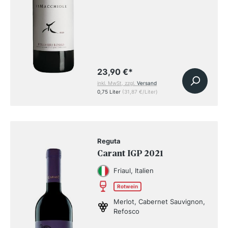
23,90 €
*
inkl. MwSt, zzgl.
Versand
0,75 Liter
(31,87 €/Liter)
Reguta
Carant IGP 2021
Friaul, Italien
Rotwein
Merlot, Cabernet Sauvignon,
Refosco