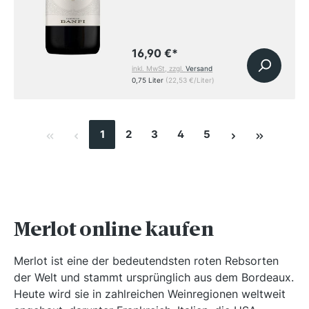
16,90 €
*
inkl. MwSt, zzgl.
Versand
0,75 Liter
(22,53 €/Liter)
1
2
3
4
5
Merlot online kaufen
Merlot ist eine der bedeutendsten roten Rebsorten
der Welt und stammt ursprünglich aus dem Bordeaux.
Heute wird sie in zahlreichen Weinregionen weltweit