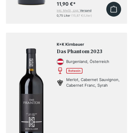
11,90 €
*
inkl. MwSt, zzgl.
Versand
0,75 Liter
(15,87 €/Liter)
K+K Kirnbauer
Das Phantom 2023
Burgenland, Österreich
Rotwein
Merlot, Cabernet Sauvignon,
Cabernet Franc, Syrah