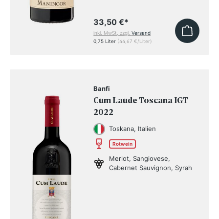
33,50 €
*
inkl. MwSt, zzgl.
Versand
0,75 Liter
(44,67 €/Liter)
Banfi
Cum Laude Toscana IGT
2022
Toskana, Italien
Rotwein
Merlot, Sangiovese,
Cabernet Sauvignon, Syrah