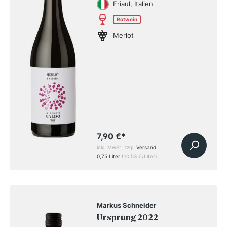
Friaul, Italien
Rotwein
Merlot
7,90 €
*
inkl. MwSt, zzgl.
Versand
0,75 Liter
(10,53 €/Liter)
Markus Schneider
Ursprung 2022