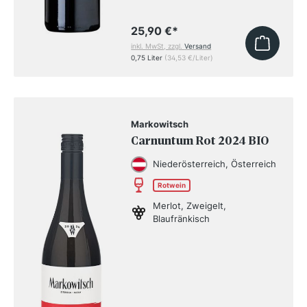
25,90 €
*
inkl. MwSt, zzgl.
Versand
0,75 Liter
(34,53 €/Liter)
Markowitsch
Carnuntum Rot 2024 BIO
Niederösterreich, Österreich
Rotwein
Merlot, Zweigelt,
Blaufränkisch