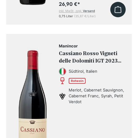
26,90 €
*
inkl. MwSt, zzgl.
Versand
0,75 Liter
(35,87 €/Liter)
Manincor
Cassiano Rosso Vigneti
delle Dolomiti IGT 2023
BIO
Südtirol, Italien
Rotwein
Merlot, Cabernet Sauvignon,
Cabernet Franc, Syrah, Petit
Verdot