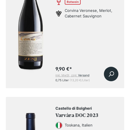
Rotwein
Corvina Veronese, Merlot,
Cabernet Sauvignon
9,90 €
*
inkl. MwSt, zzgl.
Versand
0,75 Liter
(13,20 €/Liter)
Castello di Bolgheri
Varvàra DOC 2023
Toskana, Italien