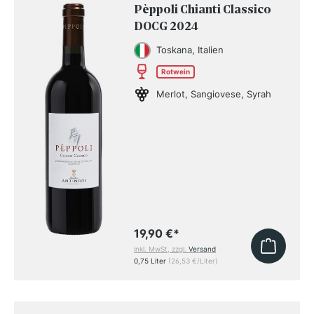
Pèppoli Chianti Classico
DOCG 2024
Toskana, Italien
Rotwein
Merlot, Sangiovese, Syrah
19,90 €
*
inkl. MwSt, zzgl.
Versand
0,75 Liter
(26,53 €/Liter)