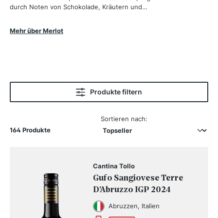
durch Noten von Schokolade, Kräutern und
erdigen Nuancen. Aufgrund ihrer dünneren Schale
ist Merlot anfällig für Krankheiten, was ihr jedoch
Mehr über Merlot
auch das geschmeidige Tannin verleiht. Die
Rebsorte wird sowohl reinsortig ausgebaut als
auch häufig mit Cabernet Sauvignon verschnitten,
um Weinen mehr Fülle und Weichheit zu verleihen.
Produkte filtern
Sortieren nach:
164 Produkte
Cantina Tollo
Gufo Sangiovese Terre
D'Abruzzo IGP 2024
Abruzzen, Italien