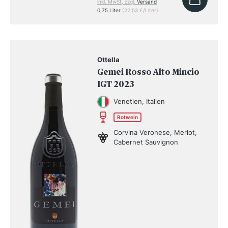
inkl. MwSt, zzgl.
Versand
0,75 Liter
(22,53 €/Liter)
Ottella
Gemei Rosso Alto Mincio
IGT 2023
Venetien, Italien
Rotwein
Corvina Veronese, Merlot,
Cabernet Sauvignon