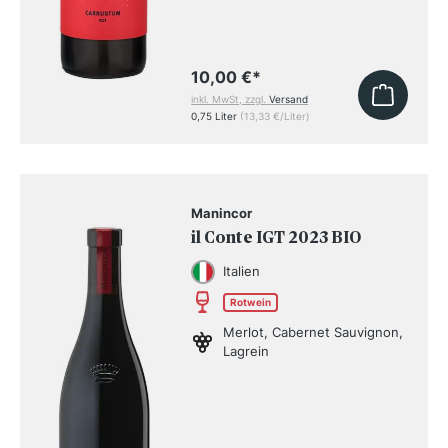
10,00 €
*
inkl. MwSt, zzgl.
Versand
0,75 Liter
(13,33 €/Liter)
Manincor
il Conte IGT 2023 BIO
Italien
Rotwein
Merlot, Cabernet Sauvignon,
Lagrein