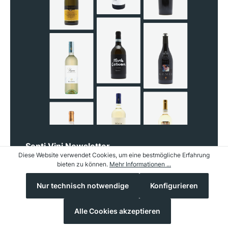
Senti Vini Newsletter
Diese Website verwendet Cookies, um eine bestmögliche Erfahrung
Verpasse keine Weine
bieten zu können.
Mehr Informationen ...
mehr
Nur technisch notwendige
Konfigurieren
Verpassen Sie keine Aktionen, Neuheiten und Termine
Alle Cookies akzeptieren
von Senti Vini - Weine aus Italien.