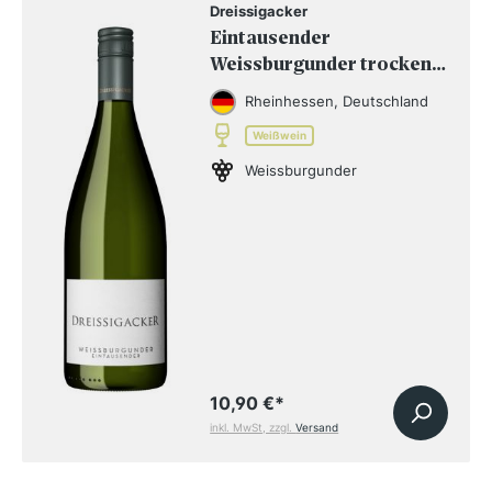
Dreissigacker
Eintausender
Weissburgunder trocken
BIO
Rheinhessen, Deutschland
Weißwein
Weissburgunder
10,90 €
*
inkl. MwSt, zzgl.
Versand