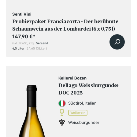
Senti Vini
Probierpaket Franciacorta - Der berühmte
Schaumwein aus der Lombardei (6 x 0,75 l)
147,90 €
*
inkl. MwSt, zzgl.
Versand
4,5 Liter
(24,65 €/Liter)
Kellerei Bozen
Dellago Weissburgunder
DOC 2025
Südtirol, Italien
Weißwein
Weissburgunder