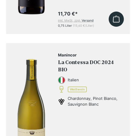
11,70 €
*
inkl. MwSt, zzgl.
Versand
0,75 Liter
(15,60 €/Liter)
Manincor
La Contessa DOC 2024
BIO
Italien
Weißwein
Chardonnay, Pinot Bianco,
Sauvignon Blanc