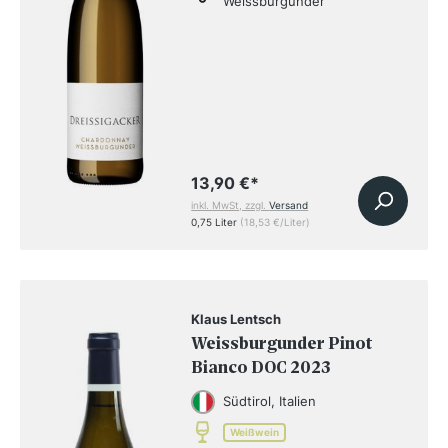
Weissburgunder
13,90 €
*
inkl. MwSt, zzgl.
Versand
0,75 Liter
(18,53 €/Liter)
Klaus Lentsch
Weissburgunder Pinot
Bianco DOC 2023
Südtirol, Italien
Weißwein