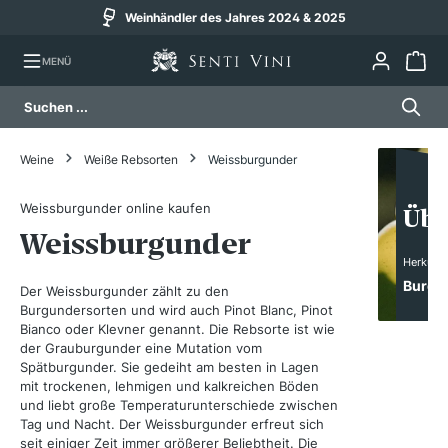
Versand am selben Werktag (bis 14 Uhr)
alt springen
MENÜ
Weine
Weiße Rebsorten
Weissburgunder
Weissburgunder online kaufen
Übe
Weissburgunder
Herkunft
Burgu
Der Weissburgunder zählt zu den
Burgundersorten und wird auch Pinot Blanc, Pinot
Bianco oder Klevner genannt. Die Rebsorte ist wie
der Grauburgunder eine Mutation vom
Spätburgunder. Sie gedeiht am besten in Lagen
mit trockenen, lehmigen und kalkreichen Böden
und liebt große Temperaturunterschiede zwischen
Tag und Nacht. Der Weissburgunder erfreut sich
seit einiger Zeit immer größerer Beliebtheit. Die