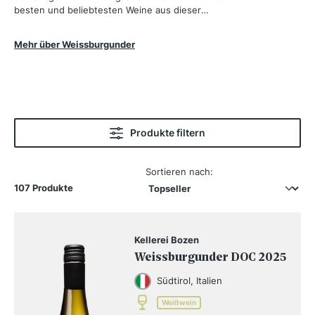
besten und beliebtesten Weine aus dieser
Rebsorte kommen aus
Deutschland, z.B. vom
Weingut
Markus Schneider
, aber auch aus Italien –
Mehr über Weissburgunder
hier vornehmlich aus Südtirol z.B. von der
Kellerei
Bozen
.
Auch das Elsass und Österreich
produzieren Weissburgunder. Die Weine sind
meist strohgelb mit Aromen von Birne, Pfirsich,
Mandeln, Limettenschale sowie mineralischen
Noten und einer lebendigen Säure, die für
Saftigkeit und Frische im Wein sorgt.
Produkte filtern
Sortieren nach:
107 Produkte
Kellerei Bozen
Weissburgunder DOC 2025
Südtirol, Italien
Weißwein