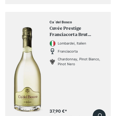
Ca´del Bosco
Cuvée Prestige
Franciacorta Brut
Edizione 47
Lombardei, Italien
Franciacorta
Chardonnay, Pinot Bianco,
Pinot Nero
37,90 €
*