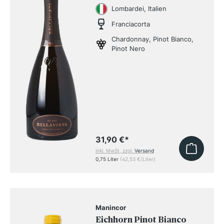
DOCG
Lombardei, Italien
Franciacorta
Chardonnay, Pinot Bianco,
Pinot Nero
31,90 €
*
inkl. MwSt, zzgl.
Versand
0,75 Liter
(42,53 €/Liter)
Manincor
Eichhorn Pinot Bianco