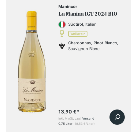
Manincor
La Manina IGT 2024 BIO
Südtirol, Italien
Weißwein
Chardonnay, Pinot Bianco,
Sauvignon Blanc
13,90 €
*
inkl. MwSt, zzgl.
Versand
0,75 Liter
(18,53 €/Liter)