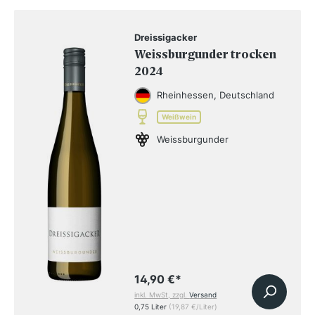
Dreissigacker
Weissburgunder trocken
2024
Rheinhessen, Deutschland
Weißwein
Weissburgunder
14,90 €
*
inkl. MwSt, zzgl.
Versand
0,75 Liter
(19,87 €/Liter)