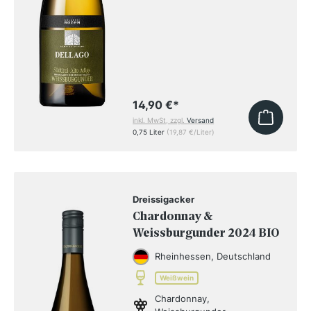
14,90 €
*
inkl. MwSt, zzgl.
Versand
0,75 Liter
(19,87 €/Liter)
Dreissigacker
Chardonnay &
Weissburgunder 2024 BIO
Rheinhessen, Deutschland
Weißwein
Chardonnay,