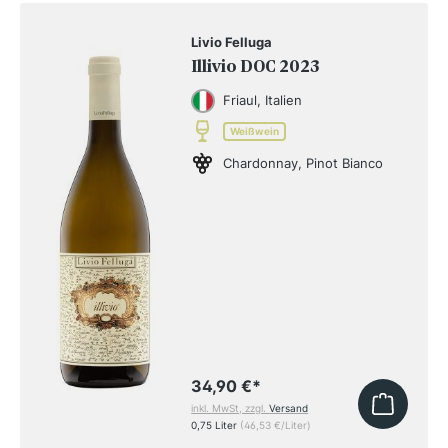
Livio Felluga
Illivio DOC 2023
Friaul, Italien
Weißwein
Chardonnay, Pinot Bianco
34,90 €
*
inkl. MwSt, zzgl.
Versand
0,75 Liter
(46,53 €/Liter)