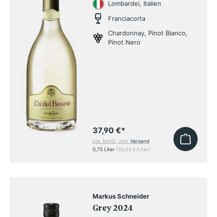
Lombardei, Italien
Franciacorta
Chardonnay, Pinot Bianco,
Pinot Nero
37,90 €
*
inkl. MwSt, zzgl.
Versand
0,75 Liter
(50,53 €/Liter)
Markus Schneider
Grey 2024