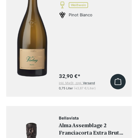
Weißwein
Pinot Bianco
32,90 €
*
inkl. MwSt, zzgl.
Versand
0,75 Liter
(43,87 €/Liter)
Bellavista
Alma Assemblage 2
Franciacorta Extra Brut