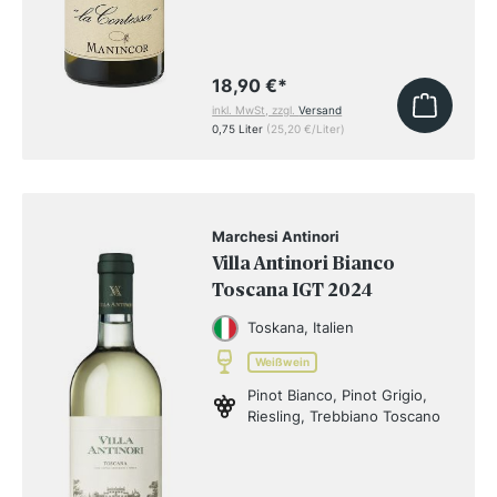
18,90 €
*
inkl. MwSt, zzgl.
Versand
0,75 Liter
(25,20 €/Liter)
Marchesi Antinori
Villa Antinori Bianco
Toscana IGT 2024
Toskana, Italien
Weißwein
Pinot Bianco, Pinot Grigio,
Riesling, Trebbiano Toscano