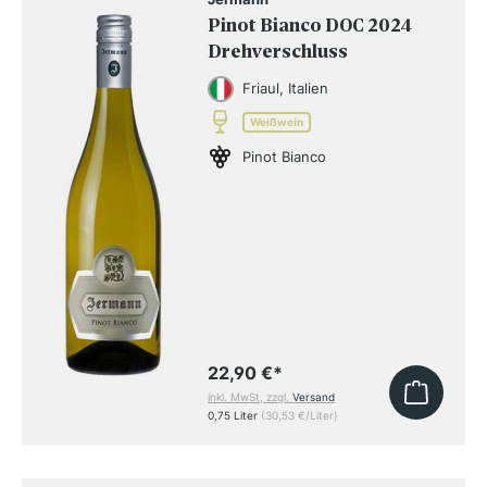
Pinot Bianco DOC 2024
Drehverschluss
Friaul, Italien
Weißwein
Pinot Bianco
22,90 €
*
inkl. MwSt, zzgl.
Versand
0,75 Liter
(30,53 €/Liter)