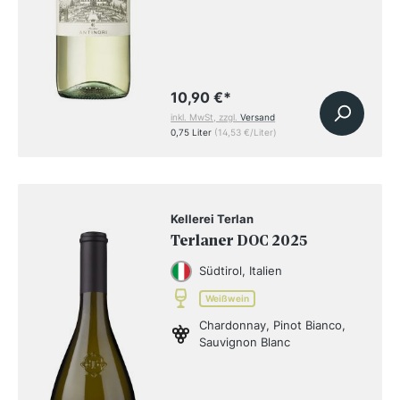
10,90 €
*
inkl. MwSt, zzgl.
Versand
0,75 Liter
(14,53 €/Liter)
Kellerei Terlan
Terlaner DOC 2025
Südtirol, Italien
Weißwein
Chardonnay, Pinot Bianco,
Sauvignon Blanc