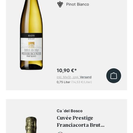
Pinot Bianco
10,90 €
*
inkl. MwSt, zzgl.
Versand
0,75 Liter
(14,53 €/Liter)
Ca´del Bosco
Cuvée Prestige
Franciacorta Brut
Edizione 48