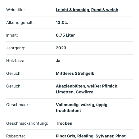
Weinstile:
Leicht & knackig
,
Rund & weich
Alkoholgehalt:
13.0%
Inhalt:
0.75 Liter
Jahrgang:
2023
Holzfass:
Ja
Geruch:
Mittleres Strohgelb
Geruch:
Akazienblüten, weißer Pfirsich,
Limetten, Gewürze
Geschmack:
Vollmundig, würzig, üppig,
fruchtbetont
Geschmacksrichtung:
Trocken
Rebsorte:
Pinot Gris
,
Riesling
, Sylvaner,
Pinot