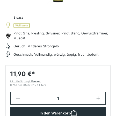
Elsass,
Weißwein
Pinot Gris, Riesling, Sylvaner, Pinot Blanc, Gewürztraminer,
Muscat
Geruch:
Mittleres Strohgelb
Geschmack:
Vollmundig, würzig, üppig, fruchtbetont
11,90 €
*
inkl. MwSt, zzgl.
Versand
0.75 Liter
(15,87 €
*
/ 1 Liter)
Produkt Anzahl: Gib den gewünschten W
In den Warenkorb