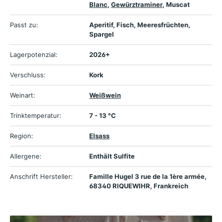
Blanc
,
Gewürztraminer
, Muscat
Passt zu:
Aperitif, Fisch, Meeresfrüchten,
Spargel
Lagerpotenzial:
2026+
Verschluss:
Kork
Weinart:
Weißwein
Trinktemperatur:
7 - 13 °C
Region:
Elsass
Allergene:
Enthält Sulfite
Anschrift Hersteller:
Famille Hugel 3 rue de la 1ère armée,
68340 RIQUEWIHR, Frankreich