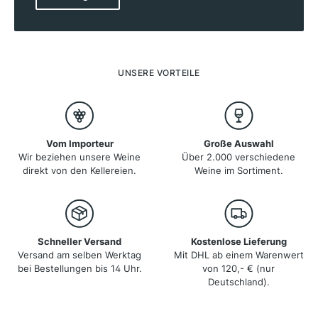
Bedingungen, zusammen mit den unterschiedlichen
Gesteinsformationen, schaffen eine beeindruckende
Vielfalt an Terroirs, die den Weinen ihren einzigartigen
Charakter verleihen. Besonders bekannt ist das Elsass
für seine Weißweine, die aus Edelsorten wie Riesling,
Gewürztraminer und Pinot Gris hergestellt werden.
UNSERE VORTEILE
Eine regionale Besonderheit ist die Angabe der
Rebsorte auf dem Etikett – eine Seltenheit in
Frankreich. Auch der Crémant d'Alsace, ein
traditioneller Schaumwein, erfreut sich großer
Beliebtheit.
Vom Importeur
Große Auswahl
Wir beziehen unsere Weine
Über 2.000 verschiedene
direkt von den Kellereien.
Weine im Sortiment.
Schneller Versand
Kostenlose Lieferung
Versand am selben Werktag
Mit DHL ab einem Warenwert
bei Bestellungen bis 14 Uhr.
von 120,- € (nur
Deutschland).