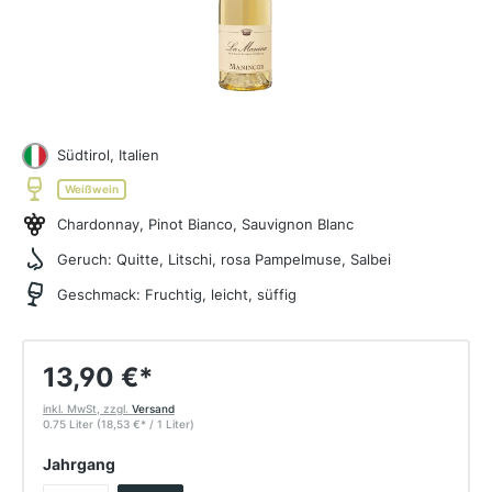
Südtirol, Italien
Weißwein
Chardonnay, Pinot Bianco, Sauvignon Blanc
Geruch:
Quitte, Litschi, rosa Pampelmuse, Salbei
Geschmack:
Fruchtig, leicht, süffig
13,90 €
*
inkl. MwSt, zzgl.
Versand
0.75 Liter
(18,53 €
*
/ 1 Liter)
auswählen
Jahrgang