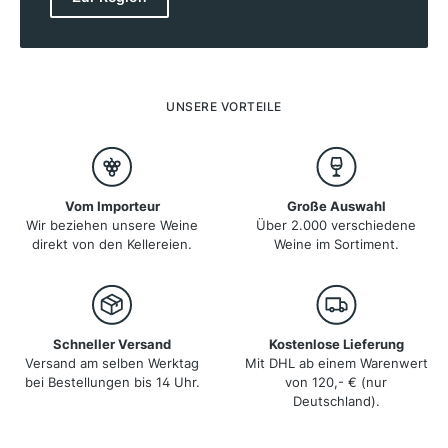
Weinberge liegen auf Höhenlagen von 500 bis 1.000
Metern, was den Weinen ihre Frische und Finesse
verleiht. Das kontinentale Klima mit kalten Wintern und
warmen Sommern schafft ideale Bedingungen für
Rebsorten wie Weissburgunder, Gewürztraminer und
Lagrein. Die Weißweine zeichnen sich durch ihre
UNSERE VORTEILE
Aromenvielfalt aus, während die Rotweine mit Tiefe
und Eleganz überzeugen.
Vom Importeur
Große Auswahl
Wir beziehen unsere Weine
Über 2.000 verschiedene
direkt von den Kellereien.
Weine im Sortiment.
Schneller Versand
Kostenlose Lieferung
Versand am selben Werktag
Mit DHL ab einem Warenwert
bei Bestellungen bis 14 Uhr.
von 120,- € (nur
Deutschland).