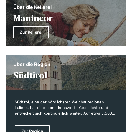
Über die Kellerei
Manincor
Zur Kellerei
Über die Region
Südtirol
Südtirol, eine der nördlichsten Weinbauregionen
Italiens, hat eine bemerkenswerte Geschichte und
entwickelt sich kontinuierlich weiter. Auf etwa 5.500
Hektar Rebfläche entstehen Weine von hoher Qualität,
die von der einzigartigen Geographie und dem
besonderen Klima der Region profitieren. Die
Zur Region