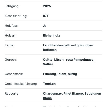
Jahrgang:
2025
Klassifizierung:
IGT
Holzfass:
Ja
Holzart:
Eichenholz
Farbe:
Leuchtendes gelb mit grünlichen
Reflexen
Geruch:
Quitte, Litschi, rosa Pampelmuse,
Salbei
Geschmack:
Fruchtig, leicht, süffig
Geschmacksrichtung:
Trocken
Rebsorte:
Chardonnay
,
Pinot Bianco
,
Sauvignon
Blanc