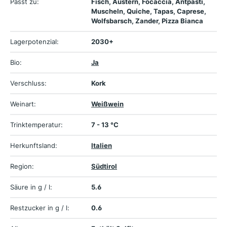
Passt zu:
Fisch, Austern, Focaccia, Antpasti,
Muscheln, Quiche, Tapas, Caprese,
Wolfsbarsch, Zander, Pizza Bianca
Lagerpotenzial:
2030+
Bio:
Ja
Verschluss:
Kork
Weinart:
Weißwein
Trinktemperatur:
7 - 13 °C
Herkunftsland:
Italien
Region:
Südtirol
Säure in g / l:
5.6
Restzucker in g / l:
0.6