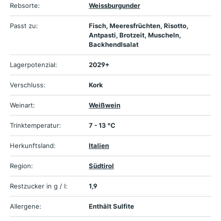
Rebsorte:
Weissburgunder
Passt zu:
Fisch, Meeresfrüchten, Risotto,
Antpasti, Brotzeit, Muscheln,
Backhendlsalat
Lagerpotenzial:
2029+
Verschluss:
Kork
Weinart:
Weißwein
Trinktemperatur:
7 - 13 °C
Herkunftsland:
Italien
Region:
Südtirol
Restzucker in g / l:
1,9
Allergene:
Enthält Sulfite