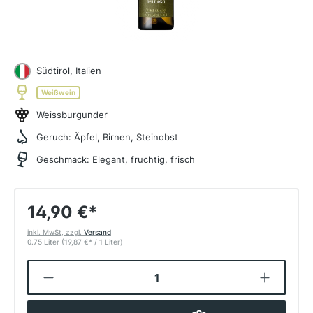
Südtirol, Italien
Weißwein
Weissburgunder
Geruch:
Äpfel, Birnen, Steinobst
Geschmack:
Elegant, fruchtig, frisch
14,90 €
*
inkl. MwSt, zzgl.
Versand
0.75 Liter
(19,87 €
*
/ 1 Liter)
Produkt Anzahl: Gib den gewünschten W