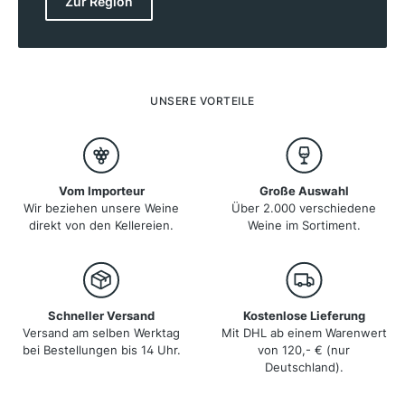
Zur Region
Weinberge liegen auf Höhenlagen von 500 bis 1.000
Metern, was den Weinen ihre Frische und Finesse
verleiht. Das kontinentale Klima mit kalten Wintern und
warmen Sommern schafft ideale Bedingungen für
Rebsorten wie Weissburgunder, Gewürztraminer und
Lagrein. Die Weißweine zeichnen sich durch ihre
UNSERE VORTEILE
Aromenvielfalt aus, während die Rotweine mit Tiefe
und Eleganz überzeugen.
Vom Importeur
Große Auswahl
Wir beziehen unsere Weine
Über 2.000 verschiedene
direkt von den Kellereien.
Weine im Sortiment.
Schneller Versand
Kostenlose Lieferung
Versand am selben Werktag
Mit DHL ab einem Warenwert
bei Bestellungen bis 14 Uhr.
von 120,- € (nur
Deutschland).