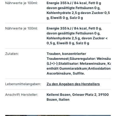
Nährwerte je 100ml:
Energie 355 kJ / 84 kcal, Fett 0 g
davon gesättigte Fettsäuren 0 g,
Kohlenhydrate 2,5 g davon Zucker 0,5
g, Eiweiß 0 g, Salz 0 g
Nährwerte je 100ml:
Energie 355 kJ / 84 kcal, Fett 0 g,
davon gesättigte Fettsäuren 0 g,
Kohlenhydrate 2,5 g, davon Zucker <
0,5 g, Eiweiß 0 g, Salz 0 g
Zutaten:
Trauben, konzentrierter
Traubenmost;Säureregulator: Weinsäure
(L(+)-);Stabilisator: Metaweinsäure, Kali
enthält Gummiarabikum;Antioxidationsmit
Ascorbinsäure, Sulfite.
Lebensmittelangaben:
Zu den Angaben des Herstellers
Anschrift Hersteller:
Kellerei Bozen, Grieser Platz 2, 39100
Bozen, Italien