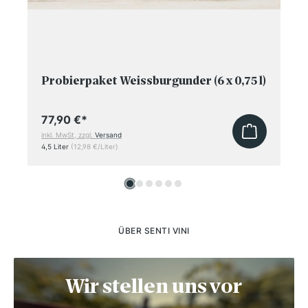
Probierpaket Weissburgunder (6 x 0,75 l)
77,90 €
*
inkl. MwSt, zzgl.
Versand
4,5 Liter
(12,98 €/Liter)
ÜBER SENTI VINI
Wir stellen uns vor