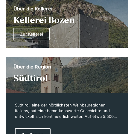
Über die Kellerei
Kellerei Bozen
Zur Kellerei
Über die Region
Südtirol
Südtirol, eine der nördlichsten Weinbauregionen
Italiens, hat eine bemerkenswerte Geschichte und
entwickelt sich kontinuierlich weiter. Auf etwa 5.500
Hektar Rebfläche entstehen Weine von hoher Qualität,
die von der einzigartigen Geographie und dem
besonderen Klima der Region profitieren. Die