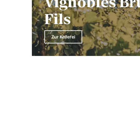
Vignobles Br
Fils
Zur Kellerei