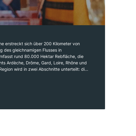
e erstreckt sich über 200 Kilometer von
ng des gleichnamigen Flusses in
umfasst rund 80.000 Hektar Rebfläche, die
nts Ardèche, Drôme, Gard, Loire, Rhône und
Region wird in zwei Abschnitte unterteilt: die
r ihre steilen Weinberge bekannt ist, und die
diterrane Bedingungen herrschen. Die Rhône
einbauregionen Frankreichs, und die
e hier entstehen, werden weltweit geschätzt.
bsorten gehören Syrah im Norden und