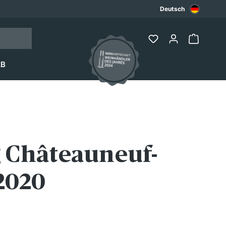
Deutsch
2B
 Châteauneuf-
2020