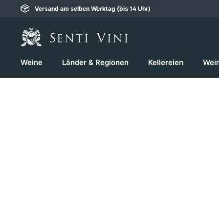
Versand am selben Werktag (bis 14 Uhr)
springen
Zur Hauptnavigation springen
Weine
Länder & Regionen
Kellereien
Wei
Bildergalerie überspringen