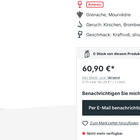
Rotwein
Grenache, Mourvèdre
Geruch:
Kirschen, Brombee
Geschmack:
Kraftvoll, st
0 Stück von diesem Produkt 
60,90 €
*
inkl. MwSt, zzgl.
Versand
0.75 Liter
(81,20 €
*
/ 1 Liter)
Benachrichtigen Sie mich,
Per E-Mail benachricht
Zum Merkzettel hinzufügen
Nicht mehr verfügbar