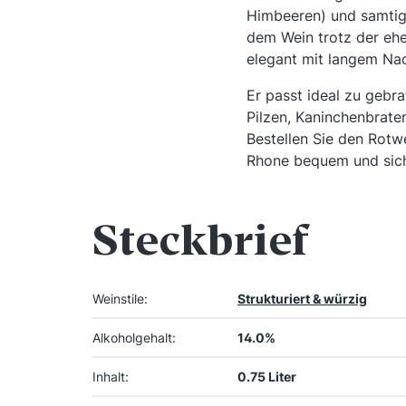
Himbeeren) und samtige
dem Wein trotz der eher
elegant mit langem Na
Er passt ideal zu geb
Pilzen, Kaninchenbrat
Bestellen Sie den Rotw
Rhone bequem und siche
Steckbrief
Weinstile:
Strukturiert & würzig
Alkoholgehalt:
14.0%
Inhalt:
0.75 Liter