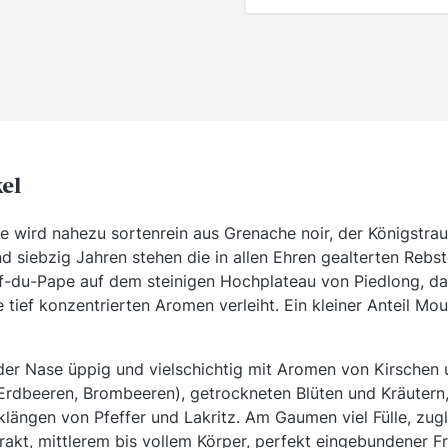
kel
e wird nahezu sortenrein aus Grenache noir, der Königstra
und siebzig Jahren stehen die in allen Ehren gealterten Reb
-du-Pape auf dem steinigen Hochplateau von Piedlong, d
tief konzentrierten Aromen verleiht. Ein kleiner Anteil Mo
 der Nase üppig und vielschichtig mit Aromen von Kirschen u
 Erdbeeren, Brombeeren), getrockneten Blüten und Kräutern
längen von Pfeffer und Lakritz. Am Gaumen viel Fülle, zugl
rakt, mittlerem bis vollem Körper, perfekt eingebundener F