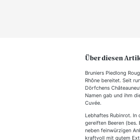
Über diesen Arti
Bruniers Piedlong Roug
Rhône bereitet. Seit r
Dörfchens Châteauneuf
Namen gab und ihm die 
Cuvée.
Lebhaftes Rubinrot. In
gereiften Beeren (bes.
neben feinwürzigen Ank
kraftvoll mit gutem Ext