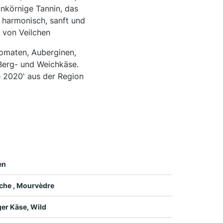
inkörnige Tannin, das
r harmonisch, sanft und
 von Veilchen
Tomaten, Auberginen,
Berg- und Weichkäse.
e 2020' aus der Region
en
che , Mourvèdre
ger Käse, Wild