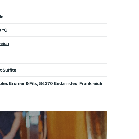
in
0 °C
reich
t Sulfite
les Brunier & Fils, 84370 Bedarrides, Frankreich