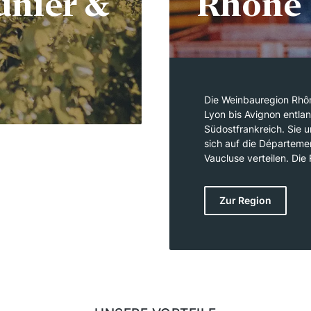
unier &
Rhône
Die Weinbauregion Rhôn
Lyon bis Avignon entla
Südostfrankreich. Sie 
sich auf die Départeme
Vaucluse verteilen. Die 
nördliche Rhône, die fü
südliche Rhône, wo me
Zur Region
ist eine der ältesten W
berühmten Rotweine, di
Zu den wichtigsten Re
Grenache im Süden.