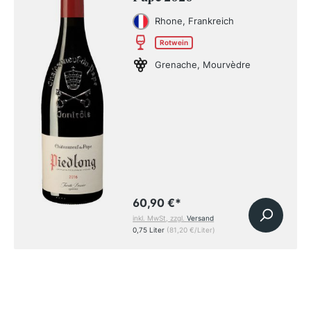
Rhone, Frankreich
Rotwein
Grenache, Mourvèdre
60,90 €
*
inkl. MwSt, zzgl.
Versand
0,75 Liter
(81,20 €/Liter)