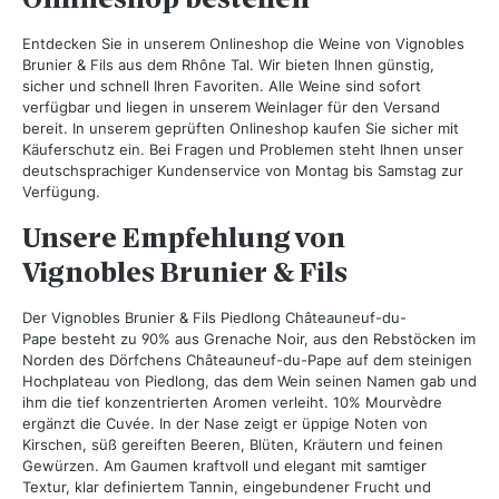
Entdecken Sie in unserem Onlineshop die Weine von Vignobles
Brunier & Fils aus dem Rhône Tal. Wir bieten Ihnen günstig,
sicher und schnell Ihren Favoriten. Alle Weine sind sofort
verfügbar und liegen in unserem Weinlager für den Versand
bereit. In unserem geprüften Onlineshop kaufen Sie sicher mit
Käuferschutz ein. Bei Fragen und Problemen steht Ihnen unser
deutschsprachiger Kundenservice von Montag bis Samstag zur
Verfügung.
Unsere Empfehlung von
Vignobles Brunier & Fils
Der
Vignobles Brunier & Fils Piedlong Châteauneuf-du-
Pape
besteht zu 90% aus Grenache Noir, aus den Rebstöcken im
Norden des Dörfchens Châteauneuf-du-Pape auf dem steinigen
Hochplateau von Piedlong, das dem Wein seinen Namen gab und
ihm die tief konzentrierten Aromen verleiht. 10% Mourvèdre
ergänzt die Cuvée. In der Nase zeigt er üppige Noten von
Kirschen, süß gereiften Beeren, Blüten, Kräutern und feinen
Gewürzen. Am Gaumen kraftvoll und elegant mit samtiger
Textur, klar definiertem Tannin, eingebundener Frucht und