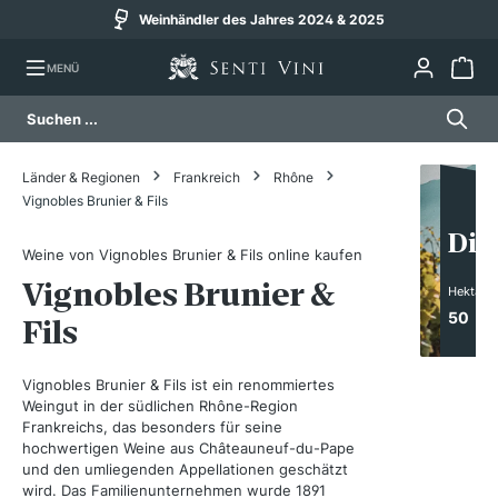
Weinhändler des Jahres 2024 & 2025
alt springen
MENÜ
Länder & Regionen
Frankreich
Rhône
Vignobles Brunier & Fils
Die
Weine von Vignobles Brunier & Fils online kaufen
Vignobles Brunier &
Hektar
50
Fils
Vignobles Brunier & Fils ist ein renommiertes
Weingut in der südlichen Rhône-Region
Frankreichs, das besonders für seine
hochwertigen Weine aus Châteauneuf-du-Pape
und den umliegenden Appellationen geschätzt
wird. Das Familienunternehmen wurde 1891