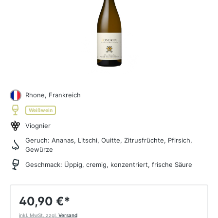
Rhone, Frankreich
Weißwein
Viognier
Geruch:
Ananas, Litschi, Ouitte, Zitrusfrüchte, Pfirsich,
Gewürze
Geschmack:
Üppig, cremig, konzentriert, frische Säure
40,90 €
*
inkl. MwSt, zzgl.
Versand