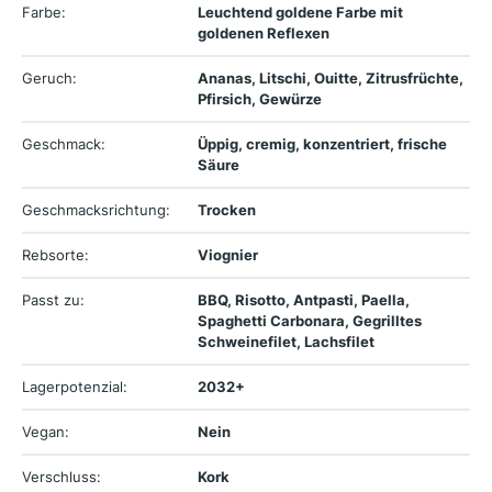
Farbe:
Leuchtend goldene Farbe mit
goldenen Reflexen
Geruch:
Ananas, Litschi, Ouitte, Zitrusfrüchte,
Pfirsich, Gewürze
Geschmack:
Üppig, cremig, konzentriert, frische
Säure
Geschmacksrichtung:
Trocken
Rebsorte:
Viognier
Passt zu:
BBQ, Risotto, Antpasti, Paella,
Spaghetti Carbonara, Gegrilltes
Schweinefilet, Lachsfilet
Lagerpotenzial:
2032+
Vegan:
Nein
Verschluss:
Kork