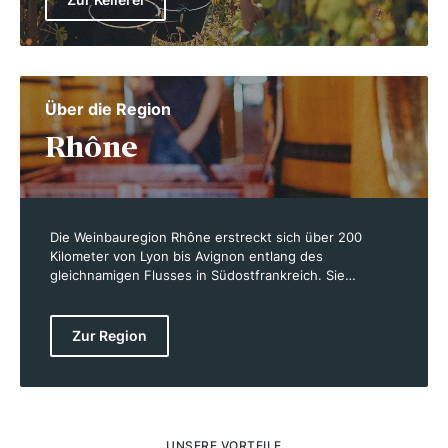
Über die Region
Rhône
Die Weinbauregion Rhône erstreckt sich über 200
Kilometer von Lyon bis Avignon entlang des
gleichnamigen Flusses in Südostfrankreich. Sie
umfasst rund 80.000 Hektar Rebfläche, die sich auf die
Départements Ardèche, Drôme, Gard, Loire, Rhône und
Vaucluse verteilen. Die Region wird in zwei Abschnitte
Zur Region
unterteilt: die nördliche Rhône, die für ihre steilen
Weinberge bekannt ist, und die südliche Rhône, wo
mediterrane Bedingungen herrschen. Die Rhône ist
eine der ältesten Weinbauregionen Frankreichs, und
die berühmten Rotweine, die hier entstehen, werden
weltweit geschätzt. Zu den wichtigsten Rebsorten
UNSERE VORTEILE