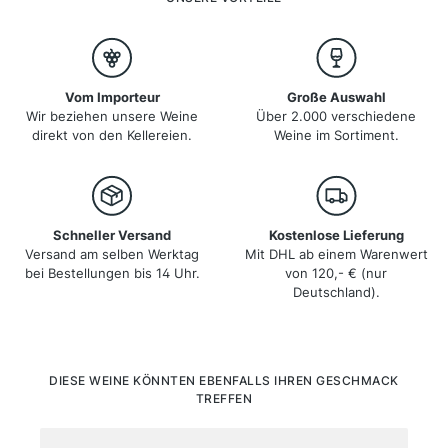
gehören Syrah im Norden und Grenache im Süden.
Vom Importeur
Große Auswahl
Wir beziehen unsere Weine
Über 2.000 verschiedene
direkt von den Kellereien.
Weine im Sortiment.
Schneller Versand
Kostenlose Lieferung
Versand am selben Werktag
Mit DHL ab einem Warenwert
bei Bestellungen bis 14 Uhr.
von 120,- € (nur
Deutschland).
Produktgalerie überspringen
DIESE WEINE KÖNNTEN EBENFALLS IHREN GESCHMACK
TREFFEN