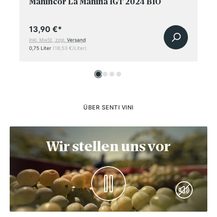
Manincor La Manina IGT 2024 BIO
13,90 €
*
inkl. MwSt, zzgl.
Versand
0,75 Liter
(18,53 €/Liter)
ÜBER SENTI VINI
Wir stellen uns vor