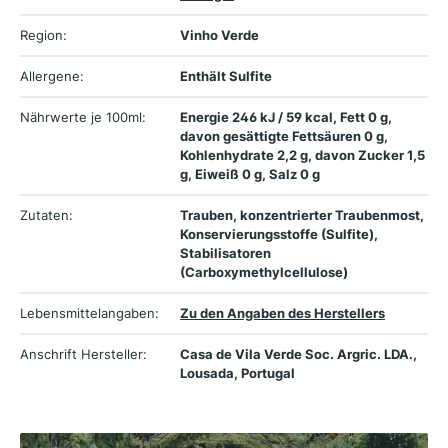
Region:
Vinho Verde
Allergene:
Enthält Sulfite
Nährwerte je 100ml:
Energie 246 kJ / 59 kcal, Fett 0 g,
davon gesättigte Fettsäuren 0 g,
Kohlenhydrate 2,2 g, davon Zucker 1,5
g, Eiweiß 0 g, Salz 0 g
Zutaten:
Trauben, konzentrierter Traubenmost,
Konservierungsstoffe (Sulfite),
Stabilisatoren
(Carboxymethylcellulose)
Lebensmittelangaben:
Zu den Angaben des Herstellers
Anschrift Hersteller:
Casa de Vila Verde Soc. Argric. LDA.,
Lousada, Portugal