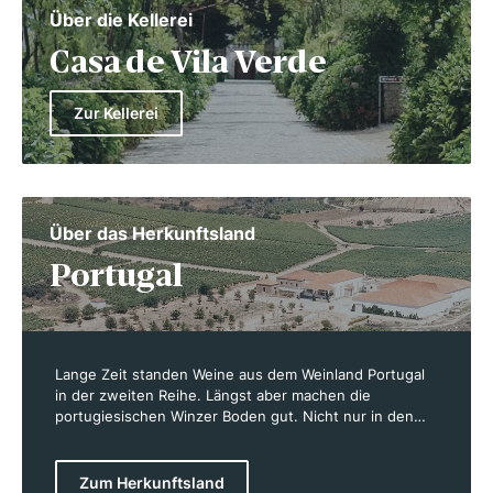
Über die Kellerei
Casa de Vila Verde
Zur Kellerei
Über das Herkunftsland
Portugal
Lange Zeit standen Weine aus dem Weinland Portugal
in der zweiten Reihe. Längst aber machen die
portugiesischen Winzer Boden gut. Nicht nur in den
letzten Jahren, sondern schon lange davor entstehen
überall im Land großartige Weine, die man in der
lebendigen Barszene der beiden großen Städte
Zum Herkunftsland