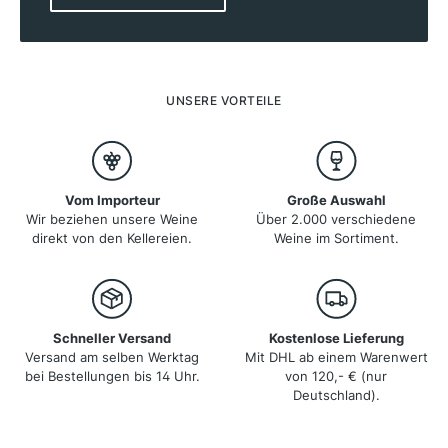
Lissabon und Porto genießen kann. In den
vergangenen zwei Jahrzehnten hat Portugal einen
Entwicklungssprung wie kein anderes Land in Europa
vollzogen. Traditionelle Stärken wurden durch
gewachsenes Qualitätsbewusstsein und neue
Techniken auf ein höheres Niveau gehoben. Die Weine
UNSERE VORTEILE
überzeugen mit Frische und Eleganz zu einem
beachtlichen Preis-Genuss-Verhältnis.
Vom Importeur
Große Auswahl
Wir beziehen unsere Weine
Über 2.000 verschiedene
direkt von den Kellereien.
Weine im Sortiment.
Schneller Versand
Kostenlose Lieferung
Versand am selben Werktag
Mit DHL ab einem Warenwert
bei Bestellungen bis 14 Uhr.
von 120,- € (nur
Deutschland).