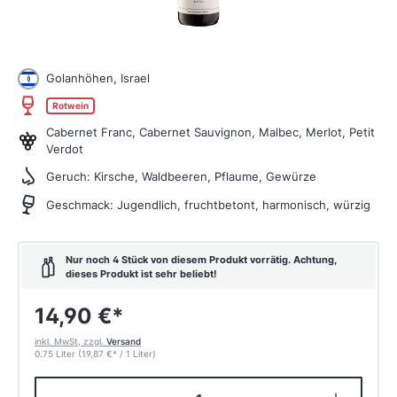
Golanhöhen, Israel
Rotwein
Cabernet Franc, Cabernet Sauvignon, Malbec, Merlot, Petit
Verdot
Geruch:
Kirsche, Waldbeeren, Pflaume, Gewürze
Geschmack:
Jugendlich, fruchtbetont, harmonisch, würzig
Nur noch 4 Stück von diesem Produkt vorrätig. Achtung,
dieses Produkt ist sehr beliebt!
14,90 €
*
inkl. MwSt, zzgl.
Versand
0.75 Liter
(19,87 €
*
/ 1 Liter)
Produkt Anzahl: Gib den gewünschten W