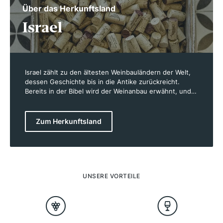
Über das Herkunftsland
Israel
Israel zählt zu den ältesten Weinbauländern der Welt,
dessen Geschichte bis in die Antike zurückreicht.
Bereits in der Bibel wird der Weinanbau erwähnt, und
archäologische Funde belegen, dass in Israel schon vor
mehr als 2.000 Jahren Wein produziert wurde. Mit dem
Wiederaufleben des Weinbaus im 19. Jahrhundert, als
Zum Herkunftsland
Baron Edmond de Rothschild moderne Rebsorten ins
Land brachte, hat sich Israel zu einem wichtigen Akteur
im internationalen Weinmarkt entwickelt. Heute
erstreckt sich der Weinbau über eine Fläche von mehr
als 5.500 Hektar, wobei die Vielfalt an Rebsorten und
Terroirs für außergewöhnliche Weine sorgt, die
UNSERE VORTEILE
international Anerkennung finden.