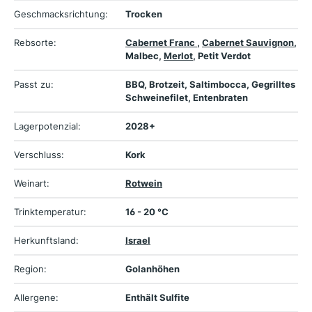
Geschmacksrichtung:
Trocken
Rebsorte:
Cabernet Franc
,
Cabernet Sauvignon
,
Malbec,
Merlot
, Petit Verdot
Passt zu:
BBQ, Brotzeit, Saltimbocca, Gegrilltes
Schweinefilet, Entenbraten
Lagerpotenzial:
2028+
Verschluss:
Kork
Weinart:
Rotwein
Trinktemperatur:
16 - 20 °C
Herkunftsland:
Israel
Region:
Golanhöhen
Allergene:
Enthält Sulfite