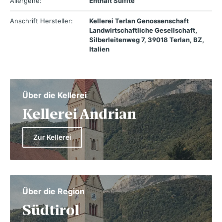
Allergene:
Enthält Sulfite
Anschrift Hersteller:
Kellerei Terlan Genossenschaft
Landwirtschaftliche Gesellschaft,
Silberleitenweg 7, 39018 Terlan, BZ,
Italien
Über die Kellerei
Kellerei Andrian
Zur Kellerei
Über die Region
Südtirol