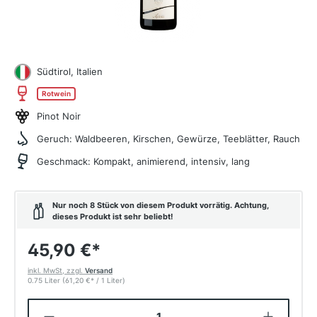
Südtirol, Italien
Rotwein
Pinot Noir
Geruch:
Waldbeeren, Kirschen, Gewürze, Teeblätter, Rauch
Geschmack:
Kompakt, animierend, intensiv, lang
Nur noch 8 Stück von diesem Produkt vorrätig. Achtung,
dieses Produkt ist sehr beliebt!
45,90 €
*
inkl. MwSt, zzgl.
Versand
0.75 Liter
(61,20 €
*
/ 1 Liter)
Produkt Anzahl: Gib den gewünschten W