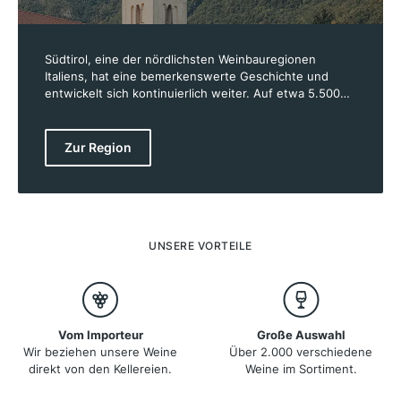
Südtirol, eine der nördlichsten Weinbauregionen
Italiens, hat eine bemerkenswerte Geschichte und
entwickelt sich kontinuierlich weiter. Auf etwa 5.500
Hektar Rebfläche entstehen Weine von hoher Qualität,
die von der einzigartigen Geographie und dem
besonderen Klima der Region profitieren. Die
Zur Region
Weinberge liegen auf Höhenlagen von 500 bis 1.000
Metern, was den Weinen ihre Frische und Finesse
verleiht. Das kontinentale Klima mit kalten Wintern und
warmen Sommern schafft ideale Bedingungen für
Rebsorten wie Weissburgunder, Gewürztraminer und
Lagrein. Die Weißweine zeichnen sich durch ihre
UNSERE VORTEILE
Aromenvielfalt aus, während die Rotweine mit Tiefe
und Eleganz überzeugen.
Vom Importeur
Große Auswahl
Wir beziehen unsere Weine
Über 2.000 verschiedene
direkt von den Kellereien.
Weine im Sortiment.