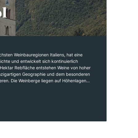
l
ichsten Weinbauregionen Italiens, hat eine
hte und entwickelt sich kontinuierlich
 Hektar Rebfläche entstehen Weine von hoher
einzigartigen Geographie und dem besonderen
ieren. Die Weinberge liegen auf Höhenlagen
rn, was den Weinen ihre Frische und Finesse
ale Klima mit kalten Wintern und warmen
e Bedingungen für Rebsorten wie
ztraminer und Lagrein. Die Weißweine
re Aromenvielfalt aus, während die Rotweine
überzeugen.