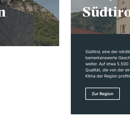
n
Südtiro
Südtirol, eine der nördl
bemerkenswerte Geschic
weiter. Auf etwa 5.500
Qualität, die von der 
Klima der Region profit
von 500 bis 1.000 Mete
verleiht. Das kontinent
Zur Region
Sommern schafft ideal
Weissburgunder, Gewür
zeichnen sich durch ih
mit Tiefe und Eleganz 