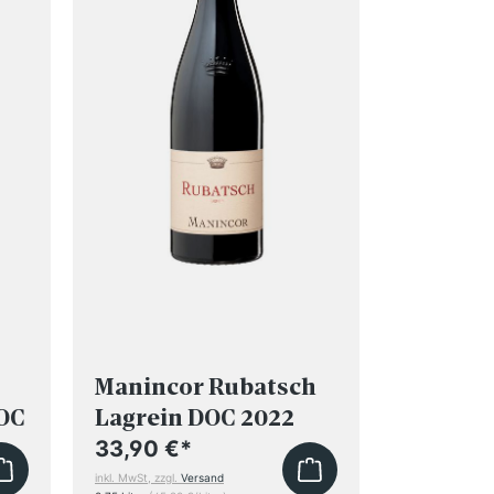
Manincor Rubatsch
Klaus L
DOC
Lagrein DOC 2022
Laianus
BIO
Riserva
33,90 €
*
36,90 €
inkl. MwSt, zzgl.
Versand
inkl. MwSt, zzgl.