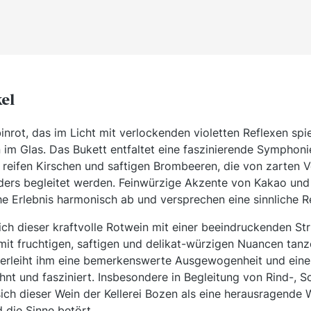
kel
inrot, das im Licht mit verlockenden violetten Reflexen spiel
n im Glas. Das Bukett entfaltet eine faszinierende Symphon
reifen Kirschen und saftigen Brombeeren, die von zarten 
ieders begleitet werden. Feinwürzige Akzente von Kakao un
e Erlebnis harmonisch ab und versprechen eine sinnliche Re
ch dieser kraftvolle Rotwein mit einer beeindruckenden Stru
 mit fruchtigen, saftigen und delikat-würzigen Nuancen tan
verleiht ihm eine bemerkenswerte Ausgewogenheit und eine b
t und fasziniert. Insbesondere in Begleitung von Rind-, 
sich dieser Wein der Kellerei Bozen als eine herausragende 
 die Sinne betört.