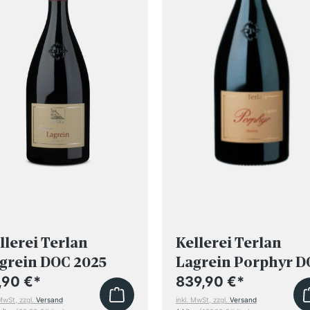
llerei Terlan
Kellerei Terlan
grein DOC 2025
Lagrein Porphyr 
2023 6 Liter mit
,90 €
*
839,90 €
*
Holzkiste
 MwSt, zzgl.
Versand
inkl. MwSt, zzgl.
Versand