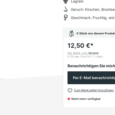
Lagrein
Geruch:
Kirschen, Brombee
Geschmack:
Fruchtig, wür
0 Stück von diesem Produkt 
12,50 €
*
inkl. MwSt, zzgl.
Versand
0.75 Liter
(16,67 €
*
/ 1 Liter)
Benachrichtigen Sie mich,
Per E-Mail benachricht
Zum Merkzettel hinzufügen
Nicht mehr verfügbar