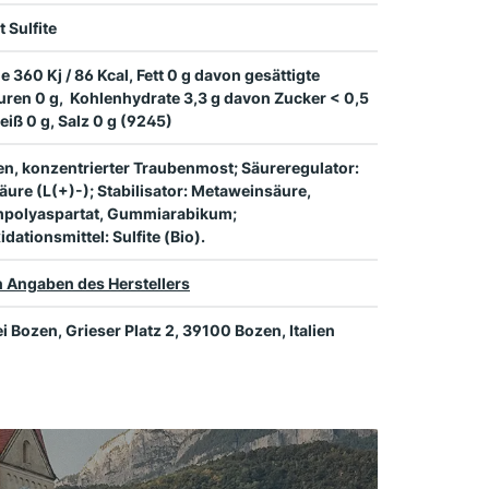
t Sulfite
e 360 Kj / 86 Kcal, Fett 0 g davon gesättigte
uren 0 g, Kohlenhydrate 3,3 g davon Zucker < 0,5
weiß 0 g, Salz 0 g (9245)
n, konzentrierter Traubenmost; Säureregulator:
ure (L(+)-); Stabilisator: Metaweinsäure,
mpolyaspartat, Gummiarabikum;
idationsmittel: Sulfite (Bio).
 Angaben des Herstellers
ei Bozen, Grieser Platz 2, 39100 Bozen, Italien