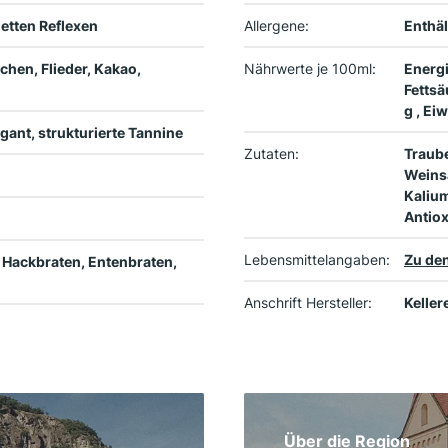
letten Reflexen
Allergene:
Enthäl
chen, Flieder, Kakao,
Nährwerte je 100ml:
Energi
Fettsä
g , Ei
egant, strukturierte Tannine
Zutaten:
Traube
Weinsä
Kaliu
Antiox
Lebensmittelangaben:
Zu den
, Hackbraten, Entenbraten,
Anschrift Hersteller:
Keller
Über die Region