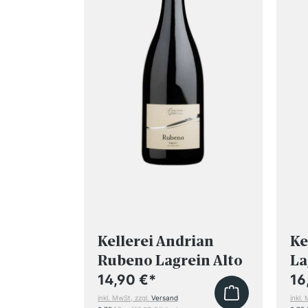
Eppan
Kellerei Andrian
Ke
2025
Rubeno Lagrein Alto
La
Adige DOC 2025
14,90 €
*
16
inkl. MwSt, zzgl.
Versand
inkl.