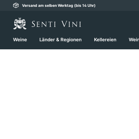
Versand am selben Werktag (bis 14 Uhr)
springen
Zur Hauptnavigation springen
Weine
Länder & Regionen
Kellereien
Wei
Bildergalerie überspringen