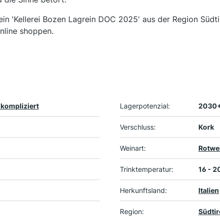
ein 'Kellerei Bozen Lagrein DOC 2025' aus der Region Südt
online shoppen.
nkompliziert
Lagerpotenzial:
2030
Verschluss:
Kork
Weinart:
Rotwe
Trinktemperatur:
16 - 2
Herkunftsland:
Italien
Region:
Südtir