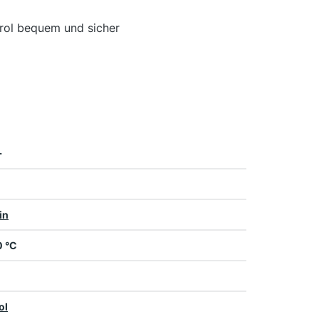
irol bequem und sicher
+
in
0 °C
ol