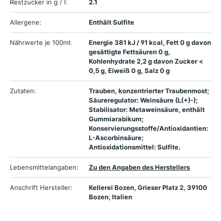
Restzucker in g / l:
2.1
Allergene:
Enthält Sulfite
Nährwerte je 100ml:
Energie 381 kJ / 91 kcal, Fett 0 g davon
gesättigte Fettsäuren 0 g,
Kohlenhydrate 2,2 g davon Zucker <
0,5 g, Eiweiß 0 g, Salz 0 g
Zutaten:
Trauben, konzentrierter Traubenmost;
Säureregulator: Weinsäure (L(+)-);
Stabilisator: Metaweinsäure, enthält
Gummiarabikum;
Konservierungsstoffe/Antioxidantien:
L-Ascorbinsäure;
Antioxidationsmittel: Sulfite.
Lebensmittelangaben:
Zu den Angaben des Herstellers
Anschrift Hersteller:
Kellerei Bozen, Grieser Platz 2, 39100
Bozen, Italien