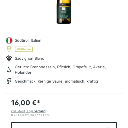
Südtirol, Italien
Weißwein
Sauvignon Blanc
Geruch:
Brennnesseln, Pfirsich, Grapefruit, Akazie,
Holunder
Geschmack:
Kernige Säure, aromatisch, kräftig
16,00 €
*
inkl. MwSt, zzgl.
Versand
0.75 Liter
(21,33 €
*
/ 1 Liter)
Produkt Anzahl: Gib den gewünschten W