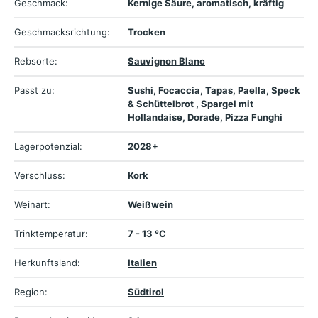
Geschmack:
Kernige Säure, aromatisch, kräftig
Geschmacksrichtung:
Trocken
Rebsorte:
Sauvignon Blanc
Passt zu:
Sushi, Focaccia, Tapas, Paella, Speck
& Schüttelbrot , Spargel mit
Hollandaise, Dorade, Pizza Funghi
Lagerpotenzial:
2028+
Verschluss:
Kork
Weinart:
Weißwein
Trinktemperatur:
7 - 13 °C
Herkunftsland:
Italien
Region:
Südtirol