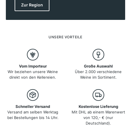
besonderen Klima der Region profitieren. Die
Zur Region
Weinberge liegen auf Höhenlagen von 500 bis 1.000
Metern, was den Weinen ihre Frische und Finesse
verleiht. Das kontinentale Klima mit kalten Wintern und
warmen Sommern schafft ideale Bedingungen für
Rebsorten wie Weissburgunder, Gewürztraminer und
Lagrein. Die Weißweine zeichnen sich durch ihre
UNSERE VORTEILE
Aromenvielfalt aus, während die Rotweine mit Tiefe
und Eleganz überzeugen.
Vom Importeur
Große Auswahl
Wir beziehen unsere Weine
Über 2.000 verschiedene
direkt von den Kellereien.
Weine im Sortiment.
Schneller Versand
Kostenlose Lieferung
Versand am selben Werktag
Mit DHL ab einem Warenwert
bei Bestellungen bis 14 Uhr.
von 120,- € (nur
Deutschland).