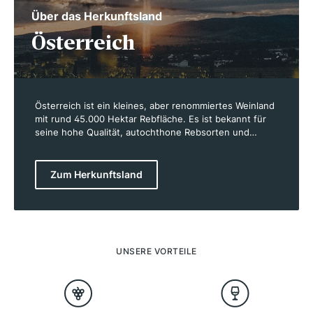
Über das Herkunftsland
Österreich
Österreich ist ein kleines, aber renommiertes Weinland
mit rund 45.000 Hektar Rebfläche. Es ist bekannt für
seine hohe Qualität, autochthone Rebsorten und
nachhaltigen Anbaumethoden. Besonders berühmt
sind die Weißweine, allen voran der Grüner Veltliner,
aber auch Riesling, Welschriesling und Weißburgunder.
Zum Herkunftsland
Rotweine wie Blaufränkisch, Zweigelt und St. Laurent
gewinnen zunehmend an Bedeutung. Die wichtigsten
Weinregionen sind Niederösterreich, Burgenland und
die Steiermark. Dank vielfältiger Böden und Klimazonen
entstehen charaktervolle Weine mit ausgeprägter
Mineralität. Österreichs Winzer verbinden Tradition mit
UNSERE VORTEILE
moderner Weinbaukunst und setzen verstärkt auf
biologischen Anbau.