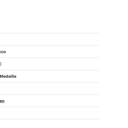
cco
C
 Medaille
ien