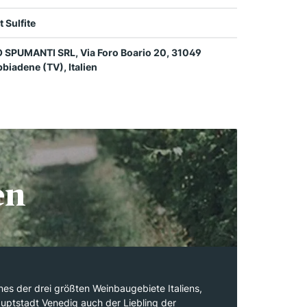
t Sulfite
 SPUMANTI SRL, Via Foro Boario 20, 31049
biadene (TV), Italien
en
ines der drei größten Weinbaugebiete Italiens,
uptstadt Venedig auch der Liebling der