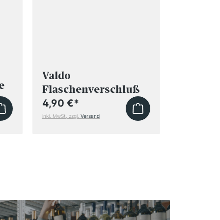
Valdo
e
Flaschenverschluß
4,90 €
*
inkl. MwSt, zzgl.
Versand