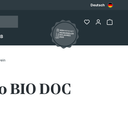
Deutsch
2B
ein
o BIO DOC