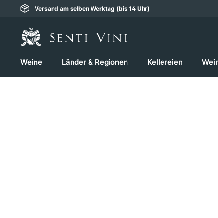
Versand am selben Werktag (bis 14 Uhr)
springen
Zur Hauptnavigation springen
Weine
Länder & Regionen
Kellereien
Wei
Bildergalerie überspringen