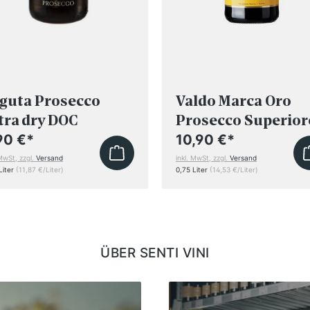
guta Prosecco
Valdo Marca Oro
tra dry DOC
Prosecco Superior
DOCG
90 €
*
10,90 €
*
 MwSt, zzgl.
Versand
inkl. MwSt, zzgl.
Versand
Liter
(11,87 €/Liter)
0,75 Liter
(14,53 €/Liter)
ÜBER SENTI VINI