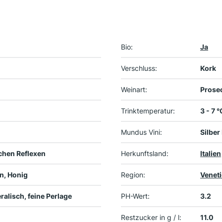
Bio:
Ja
Verschluss:
Kork
Weinart:
Prose
Trinktemperatur:
3 - 7 °
Mundus Vini:
Silber
ichen Reflexen
Herkunftsland:
Italien
en, Honig
Region:
Venet
ralisch, feine Perlage
PH-Wert:
3.2
Restzucker in g / l:
11.0