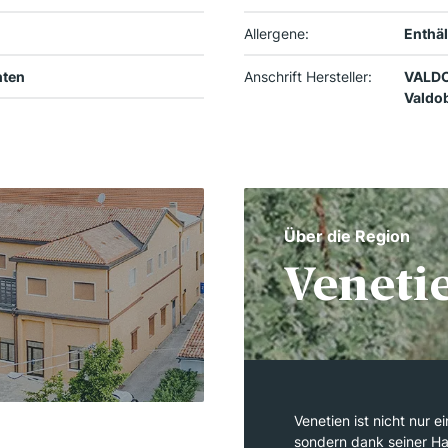
Allergene:
Enthäl
hten
Anschrift Hersteller:
VALDO
Valdob
Über die Region
Veneti
Venetien ist nicht nur e
sondern dank seiner Ha