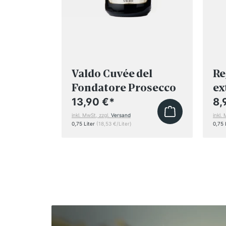
Valdo Cuvée del
Re
Fondatore Prosecco
ex
Superiore DOCG 2024
13,90 €
*
8,
inkl. MwSt, zzgl.
Versand
inkl.
0,75 Liter
(18,53 €/Liter)
0,75 