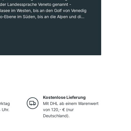
in der Landessprache Veneto genannt -
dasee im Westen, bis an den Golf von Venedig
o-Ebene im Süden, bis an die Alpen und die
 im Norden. Mit gebirgigen Lagen im Norden
enen im Zentrum und Küstenlagen an der
omit geografisch gesehen eine der
Weinbauregionen Italiens und bringt eine
schiedlichen Weinen hervor.
Kostenlose Lieferung
rktag
Mit DHL ab einem Warenwert
 Uhr.
von 120,- € (nur
Deutschland).