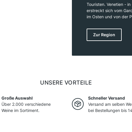
Touristen. Venetien - 
erstreckt sich vom Gar
im Osten und von der P
österreichische Grenze
und Westen, flache Eb
Zur Region
Adria bildet Venetien s
abwechslungsreichsten 
große Auswahl an unter
UNSERE VORTEILE
Große Auswahl
Schneller Versand
Über 2.000 verschiedene
Versand am selben We
Weine im Sortiment.
bei Bestellungen bis 14