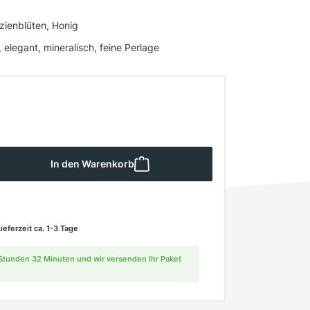
azienblüten, Honig
, elegant, mineralisch, feine Perlage
 Gib den gewünschten Wert ein oder ben
In den Warenkorb
Lieferzeit ca. 1-3 Tage
1 Stunden 32 Minuten und wir versenden Ihr Paket