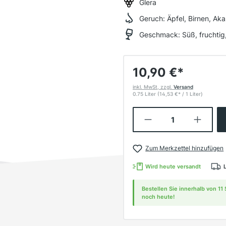
Glera
Geruch:
Äpfel, Birnen, Ak
Geschmack:
Süß, fruchtig
10,90 €
*
inkl. MwSt, zzgl.
Versand
0.75 Liter
(14,53 €
*
/ 1 Liter)
Produkt Anzahl:
Zum Merkzettel hinzufügen
Wird heute versandt
Bestellen Sie innerhalb von 1
noch heute!