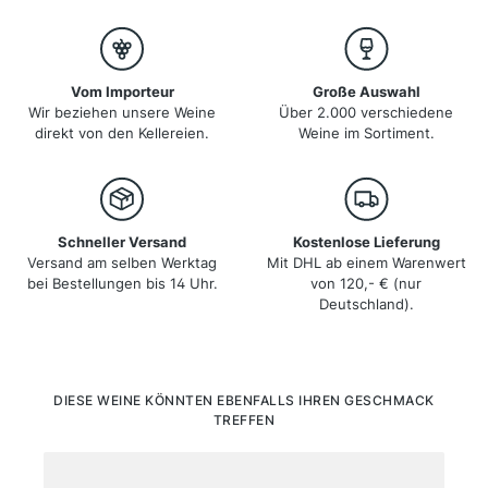
Schwerpunkt liegt auf den Burgunder-Rebsorten,
wobei insbesondere Spätburgunder und
Weißburgunder hervorzuheben sind. Die Weine aus
Baden sind bekannt für ihre Qualität und Komplexität,
die durch das milde Klima und die verschiedenen
Vom Importeur
Große Auswahl
Bodentypen unterstützt werden.
Wir beziehen unsere Weine
Über 2.000 verschiedene
direkt von den Kellereien.
Weine im Sortiment.
Schneller Versand
Kostenlose Lieferung
Versand am selben Werktag
Mit DHL ab einem Warenwert
bei Bestellungen bis 14 Uhr.
von 120,- € (nur
Deutschland).
Produktgalerie überspringen
DIESE WEINE KÖNNTEN EBENFALLS IHREN GESCHMACK
TREFFEN