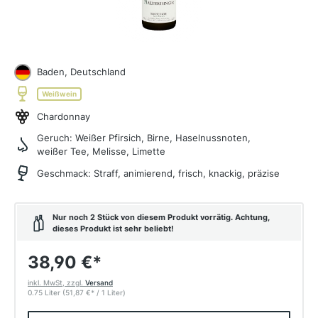
Baden, Deutschland
Weißwein
Chardonnay
Geruch:
Weißer Pfirsich, Birne, Haselnussnoten,
weißer Tee, Melisse, Limette
Geschmack:
Straff, animierend, frisch, knackig, präzise
Nur noch 2 Stück von diesem Produkt vorrätig. Achtung,
dieses Produkt ist sehr beliebt!
38,90 €
*
inkl. MwSt, zzgl.
Versand
0.75 Liter
(51,87 €
*
/ 1 Liter)