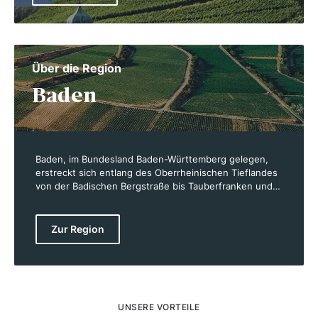
Über die Region
Baden
Baden, im Bundesland Baden-Württemberg gelegen,
erstreckt sich entlang des Oberrheinischen Tieflandes
von der Badischen Bergstraße bis Tauberfranken und
umfasst etwa 15.679 Hektar Rebfläche. Die Region,
bekannt für ihre hohe Sonnenscheindauer und das
überdurchschnittlich warme Klima, ist das südlichste
Zur Region
Weinbaugebiet Deutschlands und gehört zur
Weinbauzone B, zu der auch französische Regionen
wie Elsass und Loire zählen. Baden ist in neun
Bereiche unterteilt, die von der Tauber im Norden bis
zum Bodensee im Süden reichen und sich durch ihre
vielfältigen Landschaften und Böden auszeichnen. Der
UNSERE VORTEILE