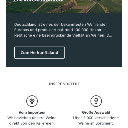
Deutschland ist eines der bekanntesten Weinländer
Europas und produziert auf rund 100.000 Hektar
Rebfläche eine beeindruckende Vielfalt an Weinen. Das
Land ist besonders für seine Rieslinge bekannt, die in
den kühleren Anbaugebieten wie der Mosel und dem
Rheingau außergewöhnlich hohe Qualität erreichen.
Zum Herkunftsland
Aber auch Spätburgunder (Pinot Noir) und Silvaner
finden zunehmend Beachtung. Die Weinregionen
entlang der Flüsse Mosel, Rhein und Ahr bieten ideale
Bedingungen mit steilen, sonnenverwöhnten Hängen
und mineralreichen Böden. Deutschland legt großen
Wert auf Qualität und hat ein strenges Weingesetz, das
UNSERE VORTEILE
die Erzeugung kontrolliert.
Vom Importeur
Große Auswahl
Wir beziehen unsere Weine
Über 2.000 verschiedene
direkt von den Kellereien.
Weine im Sortiment.