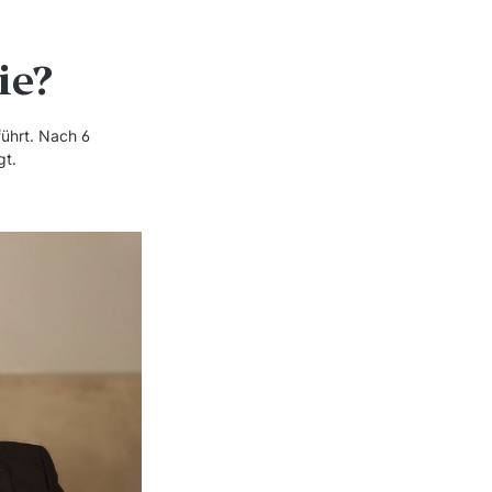
Sie?
 führt. Nach 6
gt.