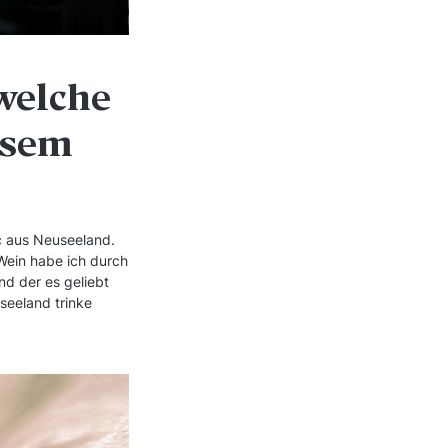
 welche
esem
c aus Neuseeland.
 Wein habe ich durch
nd der es geliebt
seeland trinke