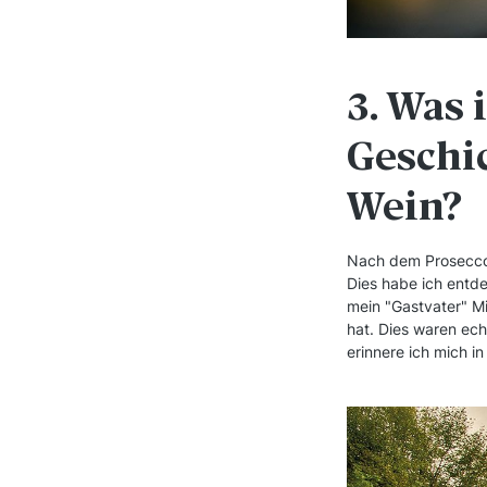
3. Was 
Geschi
Wein?
Nach dem Prosecco V
Dies habe ich entde
mein "Gastvater" Mi
hat. Dies waren ech
erinnere ich mich i