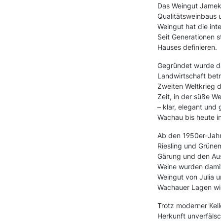
Das Weingut Jamek 
Qualitätsweinbaus 
Weingut hat die in
Seit Generationen s
Hauses definieren.
Gegründet wurde da
Landwirtschaft bet
Zweiten Weltkrieg d
Zeit, in der süße W
– klar, elegant und 
Wachau bis heute in
Ab den 1950er-Jahr
Riesling und Grünem
Gärung und den Ausb
Weine wurden damit 
Weingut von Julia 
Wachauer Lagen wie 
Trotz moderner Kell
Herkunft unverfälsch