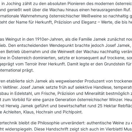
in Joching zählt zu den absoluten Pionieren des modernen österrei
und genießt weit über die Wachau hinaus einen herausragenden Ruf.
ternationale Wahrnehmung österreichischer Weißweine so nachhaltig 
teht der Name für Herkunft, Präzision und Eleganz – Werte, die bis h
s Weingut in den 1910er-Jahren, als die Familie Jamek zunächst n
rieb. Den entscheidenden Wendepunkt brachte jedoch Josef Jamek,
en Betrieb übernahm und die Weinwelt der Wachau nachhaltig verände
eine in Österreich dominierten, setzte er konsequent auf trockene, s
geprägt vom Terroir ihrer Herkunft. Damit legte er den Grundstein für 
ternational prägt.
en etablierte sich Jamek als wegweisender Produzent von trocken
 Veltliner. Josef Jamek setzte früh auf selektive Handlese, temperatu
au in Edelstahl, um Frische, Präzision und Mineralität bestmöglich
zum Vorbild für eine ganze Generation österreichischer Winzer. Heu
und Herwig Jamek geführt und bewirtschaftet rund 25 Hektar Rebflä
Achleiten, Klaus, Hochrain und Pichlpoint.
ertechnik bleibt die Philosophie unverändert: authentische Weine zu 
t widerspiegeln. Diese Handschrift zeigt sich auch im Vierblattl Musk