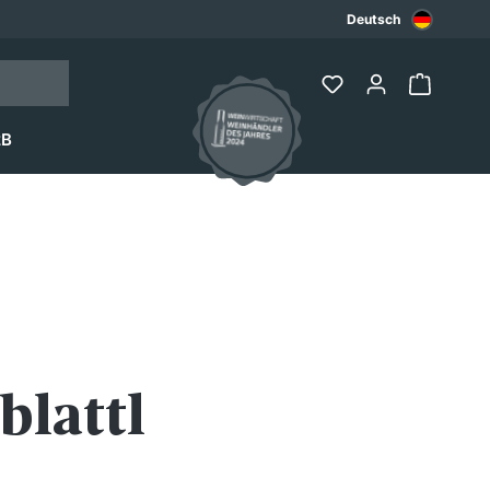
Deutsch
2B
blattl