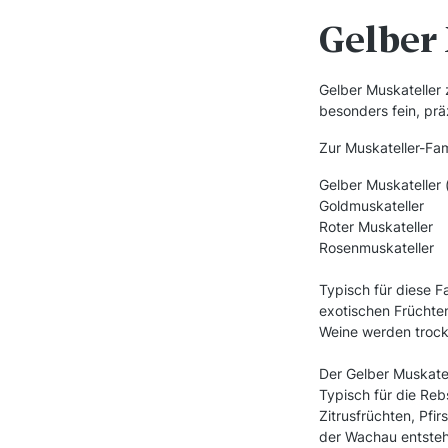
Gelber
Gelber Muskateller 
besonders fein, prä
Zur Muskateller-Fam
G
elber Muskateller 
Goldmuskateller
Roter Muskateller
Rosenmuskateller
Typisch für diese F
exotischen Früchten
Weine werden troc
Der Gelber Muskatel
Typisch für die Re
Zitrusfrüchten, Pfi
der Wachau entstehe