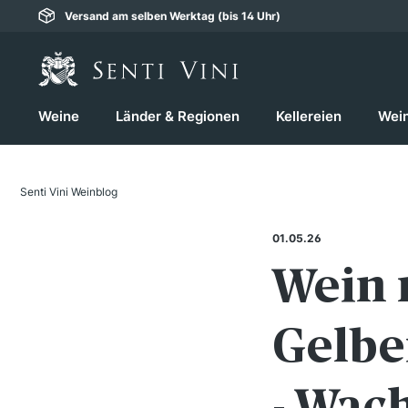
Versand am selben Werktag (bis 14 Uhr)
springen
Zur Hauptnavigation springen
Weine
Länder & Regionen
Kellereien
Wei
Senti Vini Weinblog
01.05.26
Wein 
Gelbe
- Wac