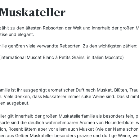
 Muskateller
zählt zu den ältesten Rebsorten der Welt und innerhalb der großen Mu
zise und elegant.
ilie gehören viele verwandte Rebsorten. Zu den wichtigsten zählen:
(international Muscat Blanc à Petits Grains, in Italien Moscato)
amilie ist ihr ausgeprägt aromatischer Duft nach Muskat, Blüten, Tra
. Viele denken, dass Muskateller immer süße Weine sind. Das stimmt 
ken ausgebaut.
ler gilt innerhalb der großen Muskatellerfamilie als besonders fein, p
bsorte sind die deutlich wahrnehmbaren Aromen von Holunderblüte, w
rsich, Rosenblättern aber vor allem auch Muskat (wie der Name schon 
n aus Gelber Muskateller besonders präzise und duftige Weine, weil