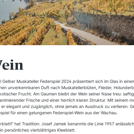
Wein
l Gelber Muskateller Federspiel 2024 präsentiert sich im Glas in eine
inen unverkennbaren Duft nach Muskatellerblüten, Flieder, Holunderbl
tischer Frucht. Am Gaumen bleibt der Wein seiner Nase treu: saftig
 animierender Frische und einer herrlich klaren Struktur. Mit seinem 
t er elegant und zugänglich, ohne jemals an Ausdruck zu verlieren. 
spiel für einen gelungenen Federspiel-Wein aus der Wachau.
blattl“ hat Tradition: Josef Jamek benannte die Linie 1957 anlässlic
in persönliches vierblättriges Kleeblatt.