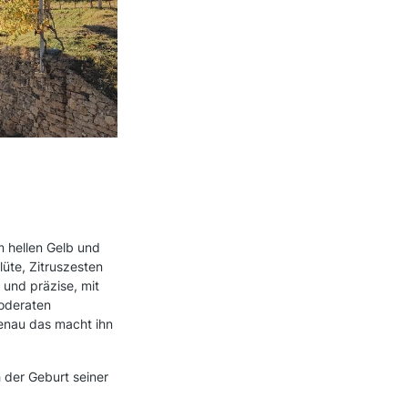
m hellen Gelb und
üte, Zitruszesten
 und präzise, mit
moderaten
Genau das macht ihn
h der Geburt seiner