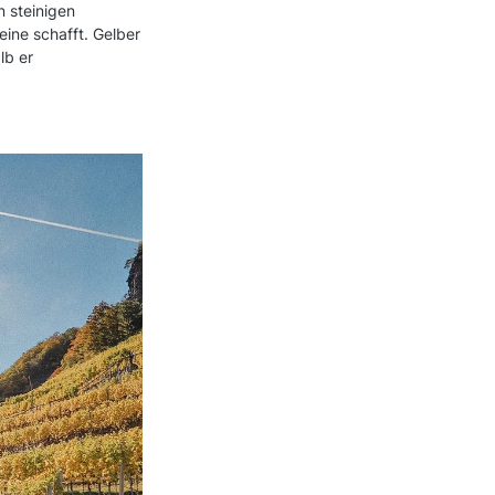
 steinigen
ine schafft. Gelber
lb er