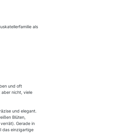
skatellerfamilie als
uben und oft
aber nicht, viele
räzise und elegant.
eißen Blüten,
verrät). Gerade in
 das einzigartige