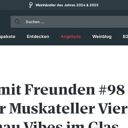
Weinhändler des Jahres 2024 & 2025
npakete
Entdecken
Angebote
Weinblog
B
mit Freunden #98
r Muskateller Vier
hau Vibes im Glas