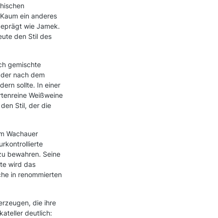
chischen
 Kaum ein anderes
geprägt wie Jamek.
eute den Stil des
och gemischte
 der nach dem
rn sollte. In einer
ortenreine Weißweine
den Stil, der die
em Wachauer
rkontrollierte
 zu bewahren. Seine
te wird das
che in renommierten
erzeugen, die ihre
ateller deutlich: