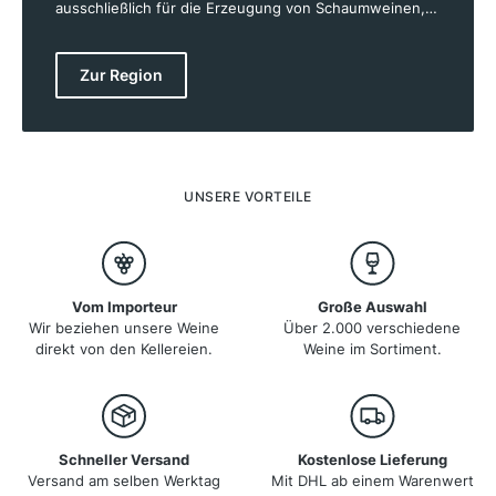
ausschließlich für die Erzeugung von Schaumweinen,
die international geschätzt und als Synonym für Luxus
und Genuss gelten. Die Herstellung des Champagners
begann vor über 250 Jahren, und seither hat dieser
Zur Region
edle Schaumwein einen Siegeszug um die Welt
angetreten. Das kühle Klima der Champagne, eines der
nördlichsten Weinbaugebiete der Welt, verleiht den
Weinen eine lebhafte Säure – eine Eigenschaft, die für
Spitzen-Schaumweine unerlässlich ist. Champagner
wird aus den Rebsorten Pinot Noir, Pinot Meunier und
UNSERE VORTEILE
Chardonnay erzeugt, die auf den einzigartigen
Kreideböden der Region gedeihen und dem
Champagner seine unverwechselbare Vielschichtigkeit
und Komplexität verleihen.
Vom Importeur
Große Auswahl
Wir beziehen unsere Weine
Über 2.000 verschiedene
direkt von den Kellereien.
Weine im Sortiment.
Schneller Versand
Kostenlose Lieferung
Versand am selben Werktag
Mit DHL ab einem Warenwert