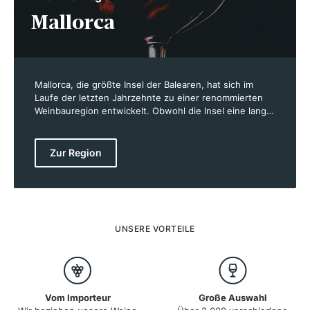
Mallorca
Mallorca, die größte Insel der Balearen, hat sich im
Laufe der letzten Jahrzehnte zu einer renommierten
Weinbauregion entwickelt. Obwohl die Insel eine lange
Weinbaugeschichte hat, geriet der Weinbau nach der
Reblausplage Ende des 19. Jahrhunderts fast in
Vergessenheit. Erst durch den Tourismusboom in den
Zur Region
1960er Jahren begann eine allmähliche
Wiederbelebung des Weinbaus, die in den 1990er
Jahren in einem Qualitätsschub gipfelte. Heute steht
Mallorca für hochwertige Weine, die sowohl
alteingesessene als auch internationale Rebsorten
vereinen.
UNSERE VORTEILE
Vom Importeur
Große Auswahl