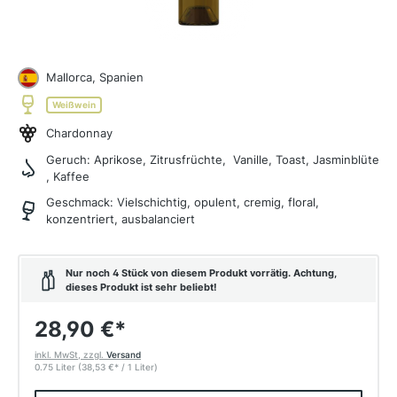
Mallorca, Spanien
Weißwein
Chardonnay
Geruch:
Aprikose, Zitrusfrüchte, Vanille, Toast, Jasminblüte
, Kaffee
Geschmack:
Vielschichtig, opulent, cremig, floral,
konzentriert, ausbalanciert
Nur noch 4 Stück von diesem Produkt vorrätig. Achtung,
dieses Produkt ist sehr beliebt!
28,90 €
*
inkl. MwSt, zzgl.
Versand
0.75 Liter
(38,53 €
*
/ 1 Liter)