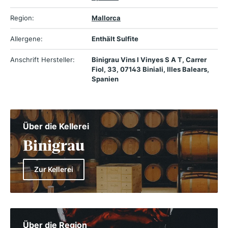
Region:
Mallorca
Allergene:
Enthält Sulfite
Anschrift Hersteller:
Binigrau Vins I Vinyes S A T, Carrer
Fiol, 33, 07143 Biniali, Illes Balears,
Spanien
Über die Kellerei
Binigrau
Zur Kellerei
Über die Region