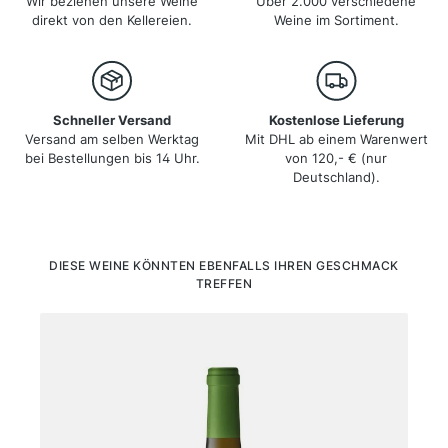
Wir beziehen unsere Weine
Über 2.000 verschiedene
direkt von den Kellereien.
Weine im Sortiment.
Schneller Versand
Kostenlose Lieferung
Versand am selben Werktag
Mit DHL ab einem Warenwert
bei Bestellungen bis 14 Uhr.
von 120,- € (nur
Deutschland).
Produktgalerie überspringen
DIESE WEINE KÖNNTEN EBENFALLS IHREN GESCHMACK
TREFFEN