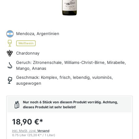
Mendoza, Argentinien
Weißwein
Chardonnay
Geruch:
Zitronenschale, Williams-Christ-Birne, Mirabelle,
Mango, Ananas
Geschmack:
Komplex, frisch, lebendig, vulominös,
ausgewogen
Nur noch 6 Stück von diesem Produkt vorrätig. Achtung,
dieses Produkt ist sehr beliebt!
18,90 €
*
inkl. MwSt, zzgl.
Versand
0.75 Liter
(25,20 €
*
/ 1 Liter)