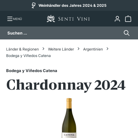
Weinhändler des Jahres 2024 & 2025
alt springen
MENÜ
Länder & Regionen
Weitere Länder
Argentinien
Bodega y Viñedos Catena
Bodega y Viñedos Catena
Chardonnay 2024
Bildergalerie überspringen