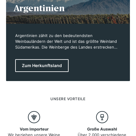
Argentinien
Argentinien zählt zu den bedeutendsten
Weinbauländern der Welt und ist das größte Weinland
Südamerikas. Die Weinberge des Landes erstrecken
sich entlang der Anden, wo sie von der einzigartigen
Kombination aus Höhenlage, klimatischen Bedingungen
und Bodenvielfalt profitieren. Auf einer
Zum Herkunftsland
beeindruckenden Fläche von etwa 218.000 Hektar
werden jährlich große Mengen Wein produziert.
Besonders die Rebsorte Malbec hat Argentinien
international bekannt gemacht, doch auch andere
Sorten wie Cabernet Sauvignon, Torrontés und
Chardonnay tragen zur Vielfalt der argentinischen
UNSERE VORTEILE
Weinszene bei. Die Weine aus Argentinien zeichnen
sich durch ihre Qualität, Tiefe und die typische Frische
aus, die das kühle Klima der Hochlagen mit sich bringt.
Vom Importeur
Große Auswahl
Wir beziehen unsere Weine
Über 2.000 verschiedene