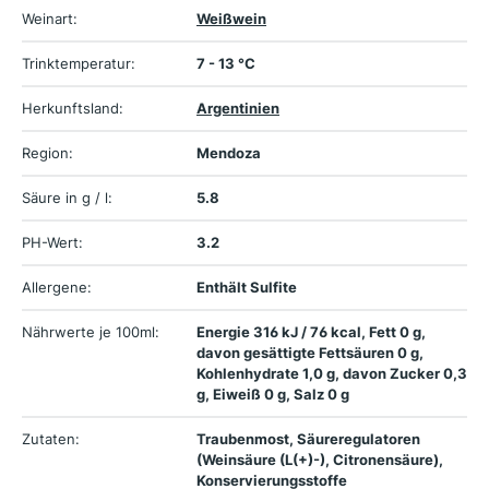
Weinart:
Weißwein
Trinktemperatur:
7 - 13 °C
Herkunftsland:
Argentinien
Region:
Mendoza
Säure in g / l:
5.8
PH-Wert:
3.2
Allergene:
Enthält Sulfite
Nährwerte je 100ml:
Energie 316 kJ / 76 kcal, Fett 0 g,
davon gesättigte Fettsäuren 0 g,
Kohlenhydrate 1,0 g, davon Zucker 0,3
g, Eiweiß 0 g, Salz 0 g
Zutaten:
Traubenmost, Säureregulatoren
(Weinsäure (L(+)-), Citronensäure),
Konservierungsstoffe