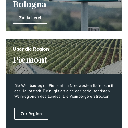
Bologna
Zur Kellerei
Über die Region
Piemont
Die Weinbauregion Piemont im Nordwesten Italiens, mit
der Hauptstadt Turin, gilt als eine der bedeutendsten
Weinregionen des Landes. Die Weinberge erstrecken
sich über 44.000 Hektar und umfassen sowohl das
Hügelland der Langhe und Monferrato als auch das
Gebiet rund um die Alpenausläufer. Berühmtheit
Zur Region
erlangte Piemont vor allem durch die edlen Rotweine
Barolo und Barbaresco, die aus der anspruchsvollen