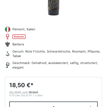
Piemont, Italien
Rotwein
Barbera
Geruch:
Rote Früchte, Schwarzkirsche, Rosmarin, Pflaume,
Tabak
Geschmack:
Gehaltvoll, ausbalanciert, saftig, strukturiert,
elegant
18,50 €
*
inkl. MwSt, zzgl.
Versand
0.75 Liter
(24,67 €
*
/ 1 Liter)
Produkt Anzahl: Gib den gewünschten W