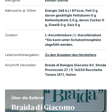
Allergene:
Enthält Sulfite
Nährwerte je 100ml:
Energie 368 kJ / 89 kcal, Fett 0 g
davon gesättigte Fettsäuren 0 g
Kohlenhydrate 2,0 g, davon Zucker 0
g, Eiweiß 0 g, Salz 0 g
Zutaten:
L-Ascorbinsäure / L-Ascorbinsäure
*Sie kann unter Schutzatmosphäre
abgefüllt werden.
Lebensmittelangaben:
Zu den Angaben des Herstellers
Anschrift Hersteller:
Braida di Bologna Giacomo Srl, Strada
Provinciale 27 / 9, 14030 Rocchetta
Tanaro (AT), Italien
Über die Kellerei
Braida di Giacomo