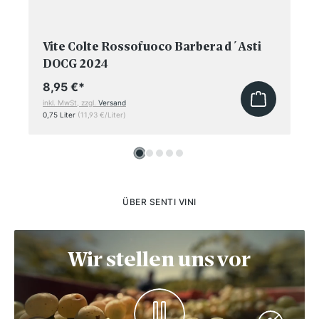
Vite Colte Rossofuoco Barbera d´Asti
DOCG 2024
8,95 €
*
inkl. MwSt, zzgl.
Versand
0,75 Liter
(11,93 €/Liter)
ÜBER SENTI VINI
Wir stellen uns vor