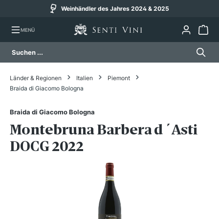
Weinhändler des Jahres 2024 & 2025
alt springen
MENÜ
Länder & Regionen
Italien
Piemont
Braida di Giacomo Bologna
Braida di Giacomo Bologna
Montebruna Barbera d´Asti
DOCG 2022
Bildergalerie überspringen