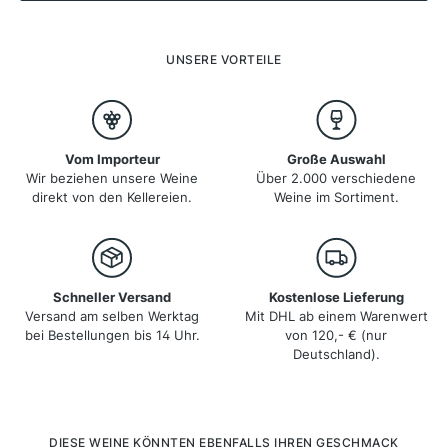
Nebbiolo-Traube gewonnen werden. Doch auch der
spritzige Moscato d’Asti und die fruchtigen Weine aus
Barbera und Dolcetto haben in der Region ihren festen
Platz. Piemont ist nicht nur für seine Weine, sondern
UNSERE VORTEILE
auch als Geburtsstätte der Slow-Food-Bewegung
bekannt.
Vom Importeur
Große Auswahl
Wir beziehen unsere Weine
Über 2.000 verschiedene
direkt von den Kellereien.
Weine im Sortiment.
Schneller Versand
Kostenlose Lieferung
Versand am selben Werktag
Mit DHL ab einem Warenwert
bei Bestellungen bis 14 Uhr.
von 120,- € (nur
Deutschland).
Produktgalerie überspringen
DIESE WEINE KÖNNTEN EBENFALLS IHREN GESCHMACK