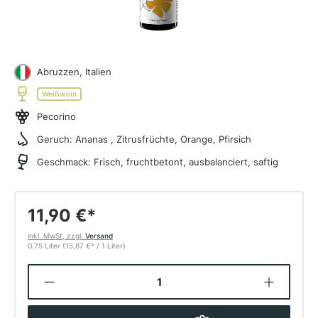
Abruzzen, Italien
Weißwein
Pecorino
Geruch:
Ananas , Zitrusfrüchte, Orange, Pfirsich
Geschmack:
Frisch, fruchtbetont, ausbalanciert, saftig
11,90 €
*
inkl. MwSt, zzgl.
Versand
0.75 Liter
(15,87 €
*
/ 1 Liter)
Produkt Anzahl: Gib den gewünschten W