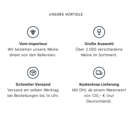
Rotweine Montepulciano d'Abruzzo und der Rosé
Cerasuolo d'Abruzzo, die unter strengen
Qualitätskontrollen produziert werden und
UNSERE VORTEILE
international geschätzt sind.
Vom Importeur
Große Auswahl
Wir beziehen unsere Weine
Über 2.000 verschiedene
direkt von den Kellereien.
Weine im Sortiment.
Schneller Versand
Kostenlose Lieferung
Versand am selben Werktag
Mit DHL ab einem Warenwert
bei Bestellungen bis 14 Uhr.
von 120,- € (nur
Deutschland).