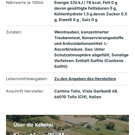
Nährwerte je 100ml:
Energie 326 kJ / 78 kcal, Fett 0 g
davon gesättigte Fettsäuren 0 g,
Kohlenhydrate 1,5 g davon Zucker 0,5
g, Eiweiß 0 g , Salz 0 g
Zutaten:
Weintrauben, konzentrierter
Traubenmost, Konservierungsstoffe
und Antioxidationsmittel: L-
Ascorbinsäure, Gas: Unter
Schutzatmosphäre abgefüllt, Sonstige
Verfahren: Enthält Sulfite (Contiene
Solfiti)
Lebensmittelangaben:
Zu den Angaben des Herstellers
Anschrift Hersteller:
Cantina Tollo, Viale Garibaldi 68,
66010 Tollo (CH), Italien
Über die Kellerei