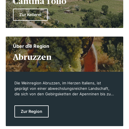
Cantina Tollo
Zur Kellerei
Über die Region
Abruzzen
Die Weinregion Abruzzen, im Herzen Italiens, ist
geprägt von einer abwechslungsreichen Landschaft,
die sich von den Gebirgsketten der Apenninen bis zur
130 Kilometer langen Adriaküste erstreckt. Diese
geografische Vielfalt bietet den Weinreben optimale
Bedingungen. Mit 33.000 Hektar Rebfläche und einem
Zur Region
milden, mediterranen Klima, das durch heiße Sommer
und kühle Winter gekennzeichnet ist, entstehen hier
charakterstarke Weine. Besonders bekannt sind die