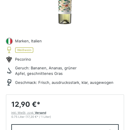
Marken, Italien
Weißwein
Pecorino
Geruch:
Bananen, Ananas, grüner
Apfel, geschnittenes Gras
Geschmack:
Frisch, ausdrucksstark, klar, ausgewogen
12,90 €
*
inkl. MwSt, zzgl.
Versand
0.75 Liter
(17,20 €
*
/ 1 Liter)
Produkt Anzahl: Gib den gewünschten W