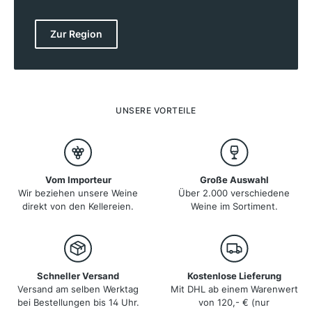
beste Voraussetzungen für den Weinbau, der jedoch
lange Zeit vernachlässigt wurde. Erst seit den 1990er
Jahren wird verstärkt auf Qualität gesetzt, was
Zur Region
besonders den Rotweinen Sangiovese und
Montepulciano zugutekommt. Weißweine, vor allem der
Verdicchio aus den Gebieten Castelli di Jesi und
Matelica, haben ebenfalls an Bedeutung gewonnen.
Die Region ist bekannt für ihre Kulinarik und bietet eine
perfekte Kombination aus Wein und mediterraner
UNSERE VORTEILE
Küche.
Vom Importeur
Große Auswahl
Wir beziehen unsere Weine
Über 2.000 verschiedene
direkt von den Kellereien.
Weine im Sortiment.
Schneller Versand
Kostenlose Lieferung
Versand am selben Werktag
Mit DHL ab einem Warenwert
bei Bestellungen bis 14 Uhr.
von 120,- € (nur