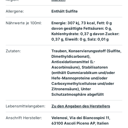
Allergene:
Enthält Sulfite
Nährwerte je 100ml:
Energie: 307 kj, 73 kcal, Fett: 0 g
davon gesättigte Fettsäuren: 0 g,
Kohlenhydrate: 0,37 g davon Zucker:
0,37 g, Eiweiß: 0 g, Salz: 0,01 g
Zutaten:
Trauben, Konservierungsstoff (Sulfite,
Dimethyldicarbonat),
Antioxidationsmittel (L-
Ascorbinsäure), Stabilisatoren
(enthält Gummiarabikum und/oder
Hefe-Mannoproteine und/oder
Carboxymethylcellulose und/oder
Zitronensäure), Unter
Schutzatmosphäre abgefüllt
Lebensmittelangaben:
Zu den Angaben des Herstellers
Anschrift Hersteller:
Velenosi, Via dei Biancospini 11,
63100 Ascoli Piceno AP, Italien