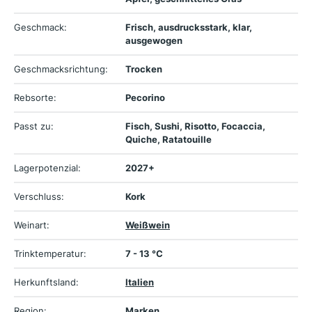
Geschmack:
Frisch, ausdrucksstark, klar,
ausgewogen
Geschmacksrichtung:
Trocken
Rebsorte:
Pecorino
Passt zu:
Fisch, Sushi, Risotto, Focaccia,
Quiche, Ratatouille
Lagerpotenzial:
2027+
Verschluss:
Kork
Weinart:
Weißwein
Trinktemperatur:
7 - 13 °C
Herkunftsland:
Italien
Region:
Marken