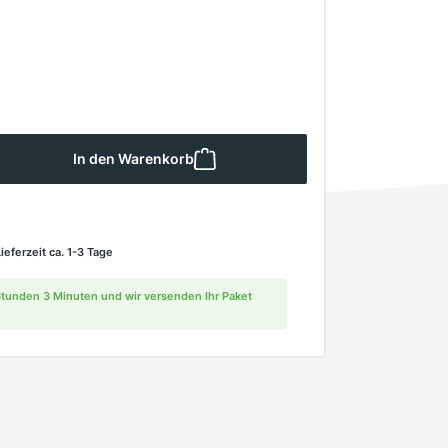
 Gib den gewünschten Wert ein oder ben
In den Warenkorb
Lieferzeit ca. 1-3 Tage
 Stunden 3 Minuten und wir versenden Ihr Paket