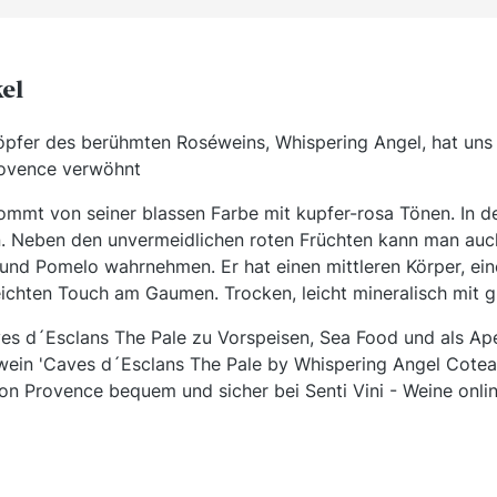
kel
öpfer des berühmten Roséweins, Whispering Angel, hat uns
rovence verwöhnt
mmt von seiner blassen Farbe mit kupfer-rosa Tönen. In de
. Neben den unvermeidlichen roten Früchten kann man auch
 und Pomelo wahrnehmen. Er hat einen mittleren Körper, ei
leichten Touch am Gaumen. Trocken, leicht mineralisch mit g
s d´Esclans The Pale zu Vorspeisen, Sea Food und als Aper
éwein 'Caves d´Esclans The Pale by Whispering Angel Cote
on Provence bequem und sicher bei Senti Vini - Weine onli