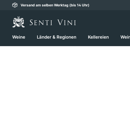
Versand am selben Werktag (bis 14 Uhr)
springen
Zur Hauptnavigation springen
Weine
Länder & Regionen
Kellereien
Wei
Bildergalerie überspringen