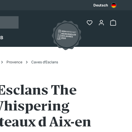
Deutsch
2B
Provence
Caves d’Esclans
Esclans The
Whispering
teaux d Aix-en