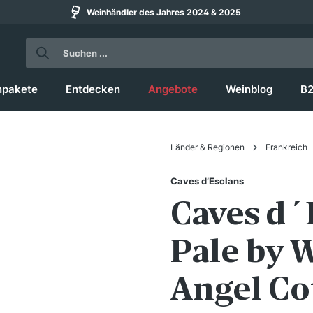
Weinhändler des Jahres 2024 & 2025
npakete
Entdecken
Angebote
Weinblog
B
Länder & Regionen
Frankreich
Caves d’Esclans
Caves d´
Pale by 
Angel Co