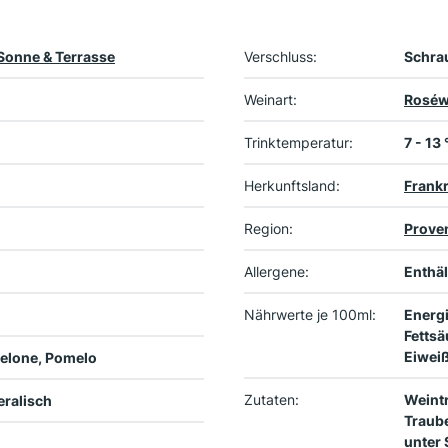
Sonne & Terrasse
Verschluss:
Schra
Weinart:
Roséw
Trinktemperatur:
7 - 13
Herkunftsland:
Frank
Region:
Prove
Allergene:
Enthäl
Nährwerte je 100ml:
Energi
Fettsä
Eiweiß
 Melone, Pomelo
Zutaten:
Weintr
neralisch
Traube
unter