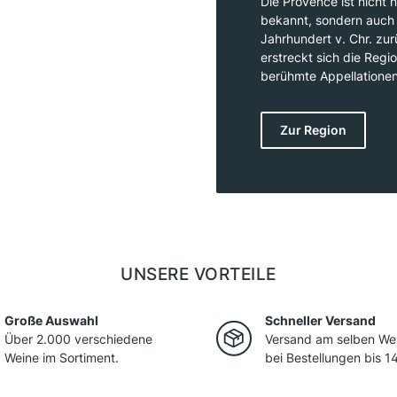
Die Provence ist nicht
bekannt, sondern auch f
Jahrhundert v. Chr. zur
erstreckt sich die Regi
berühmte Appellationen
Das mediterrane Klima 
bietet optimale Beding
Zur Region
Grenache, Syrah und Mo
frischen, hellen Roséwei
ausmachen. Doch auch
der Region erfreuen si
UNSERE VORTEILE
Große Auswahl
Schneller Versand
Über 2.000 verschiedene
Versand am selben We
Weine im Sortiment.
bei Bestellungen bis 14