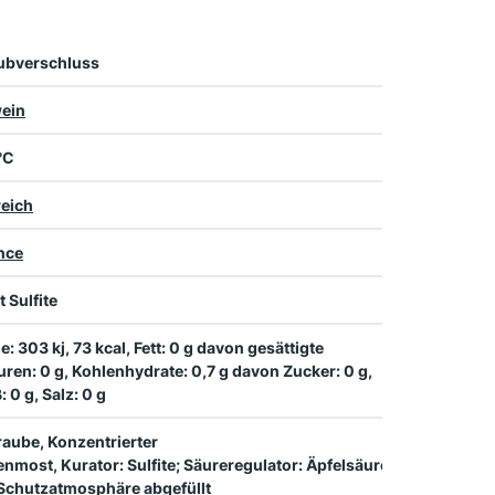
ubverschluss
ein
 °C
reich
nce
t Sulfite
e: 303 kj, 73 kcal, Fett: 0 g davon gesättigte
uren: 0 g, Kohlenhydrate: 0,7 g davon Zucker: 0 g,
: 0 g, Salz: 0 g
aube, Konzentrierter
nmost, Kurator: Sulfite; Säureregulator: Äpfelsäure, Weinsäure; S
 Schutzatmosphäre abgefüllt