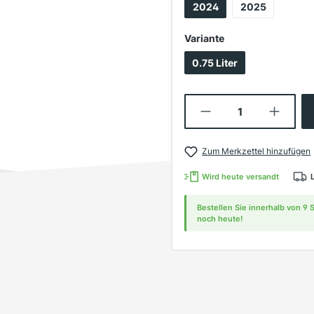
2024
2025
auswählen
Variante
0.75 Liter
Produkt Anzahl:
Zum Merkzettel hinzufügen
Wird heute versandt
Bestellen Sie innerhalb von 9
noch heute!