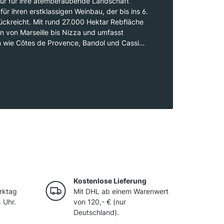
 nur für ihre atemberaubende Landschaft
ür ihren erstklassigen Weinbau, der bis ins 6.
ückreicht. Mit rund 27.000 Hektar Rebfläche
on von Marseille bis Nizza und umfasst
 wie Côtes de Provence, Bandol und Cassis.
mit viel Sonnenschein und kühlen Nächten
ungen für den Anbau von Rebsorten wie
urvèdre. Besonders beliebt sind die
ne, die drei Viertel der Produktion
 Rotweine und außergewöhnliche Weißweine
ch zunehmender Beliebtheit.
Kostenlose Lieferung
rktag
Mit DHL ab einem Warenwert
 Uhr.
von 120,- € (nur
Deutschland).