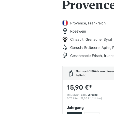
Provence
Provence, Frankreich
Roséwein
Cinsault, Grenache, Syrah
Geruch:
Erdbeere, Apfel, 
Geschmack:
Frisch, frucht
Nur noch 1 Stück von diesem
beliebt!
15,90 €
*
inkl. MwSt, zzgl.
Versand
0.75 Liter
(21,20 €
*
/ 1 Liter)
auswählen
Jahrgang