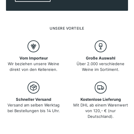
Rebfläche, die überwiegend auf steilen Terrassen liegt,
welche zu 40 % mit Trockensteinmauern befestigt
sind. Das einzigartige Zusammenspiel von Mikroklima,
Bodenformationen und der Donau prägt die
charakteristischen Weine der Region, insbesondere
UNSERE VORTEILE
den Grünen Veltliner und den Riesling, die weltweit
geschätzt werden.
Vom Importeur
Große Auswahl
Wir beziehen unsere Weine
Über 2.000 verschiedene
direkt von den Kellereien.
Weine im Sortiment.
Schneller Versand
Kostenlose Lieferung
Versand am selben Werktag
Mit DHL ab einem Warenwert
bei Bestellungen bis 14 Uhr.
von 120,- € (nur
Deutschland).