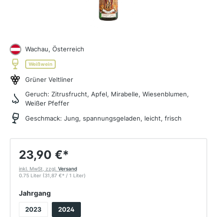
Wachau, Österreich
Weißwein
Grüner Veltliner
Geruch:
Zitrusfrucht, Apfel, Mirabelle, Wiesenblumen,
Weißer Pfeffer
Geschmack:
Jung, spannungsgeladen, leicht, frisch
23,90 €
*
inkl. MwSt, zzgl.
Versand
0.75 Liter
(31,87 €
*
/ 1 Liter)
auswählen
Jahrgang
2023
2024