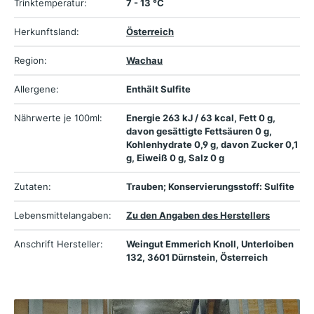
Trinktemperatur:
7 - 13 °C
Herkunftsland:
Österreich
Region:
Wachau
Allergene:
Enthält Sulfite
Nährwerte je 100ml:
Energie 263 kJ / 63 kcal, Fett 0 g,
davon gesättigte Fettsäuren 0 g,
Kohlenhydrate 0,9 g, davon Zucker 0,1
g, Eiweiß 0 g, Salz 0 g
Zutaten:
Trauben; Konservierungsstoff: Sulfite
Lebensmittelangaben:
Zu den Angaben des Herstellers
Anschrift Hersteller:
Weingut Emmerich Knoll, Unterloiben
132, 3601 Dürnstein, Österreich