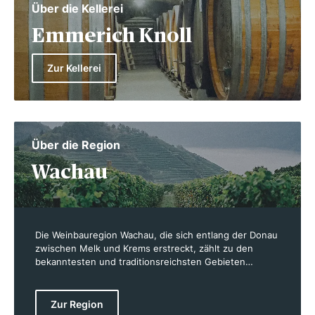
Über die Kellerei
Emmerich Knoll
Zur Kellerei
Über die Region
Wachau
Die Weinbauregion Wachau, die sich entlang der Donau
zwischen Melk und Krems erstreckt, zählt zu den
bekanntesten und traditionsreichsten Gebieten
Österreichs. Bereits zur Zeit der Römer wurde hier
Wein angebaut, und unter der Herrschaft der
Karolinger erlebte der Weinbau eine erste Blütezeit.
Zur Region
Heute umfasst die Wachau rund 1.350 Hektar