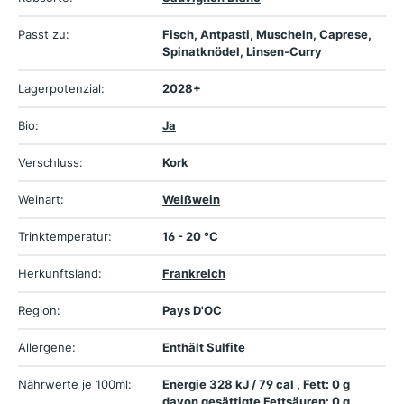
Passt zu:
Fisch, Antpasti, Muscheln, Caprese,
Spinatknödel, Linsen-Curry
Lagerpotenzial:
2028+
Bio:
Ja
Verschluss:
Kork
Weinart:
Weißwein
Trinktemperatur:
16 - 20 °C
Herkunftsland:
Frankreich
Region:
Pays D'OC
Allergene:
Enthält Sulfite
Nährwerte je 100ml:
Energie 328 kJ / 79 cal , Fett: 0 g
davon gesättigte Fettsäuren: 0 g,