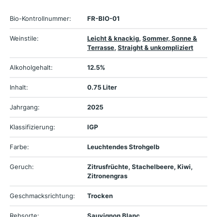
Bio-Kontrollnummer:
FR-BIO-01
Weinstile:
Leicht & knackig
,
Sommer, Sonne &
Terrasse
,
Straight & unkompliziert
Alkoholgehalt:
12.5%
Inhalt:
0.75 Liter
Jahrgang:
2025
Klassifizierung:
IGP
Farbe:
Leuchtendes Strohgelb
Geruch:
Zitrusfrüchte, Stachelbeere, Kiwi,
Zitronengras
Geschmacksrichtung:
Trocken
Rebsorte:
Sauvignon Blanc