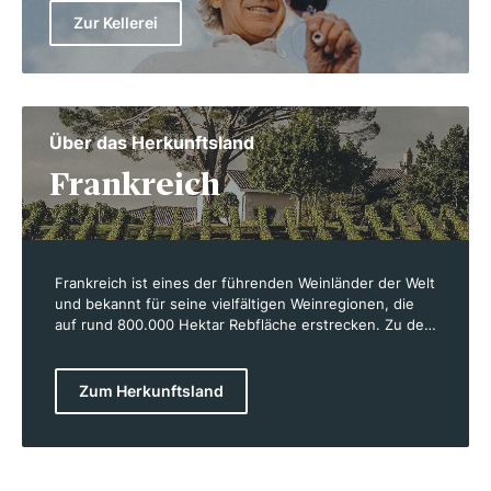
Zur Kellerei
Über das Herkunftsland
Frankreich
Frankreich ist eines der führenden Weinländer der Welt
und bekannt für seine vielfältigen Weinregionen, die
auf rund 800.000 Hektar Rebfläche erstrecken. Zu den
bekanntesten Gebieten gehören die Bordeaux, die
Burgund und die Champagne. Frankreich ist die Heimat
von renommierten Rebsorten wie Cabernet Sauvignon,
Zum Herkunftsland
Chardonnay und Pinot Noir. Das Land setzt auf eine
enge Verbindung zwischen Terroir und Weinqualität,
wobei Boden, Klima und Traditionen eine wichtige Rolle
spielen. Französische Weine sind in ihrer Vielfalt
einzigartig, von kräftigen Rotweinen bis hin zu