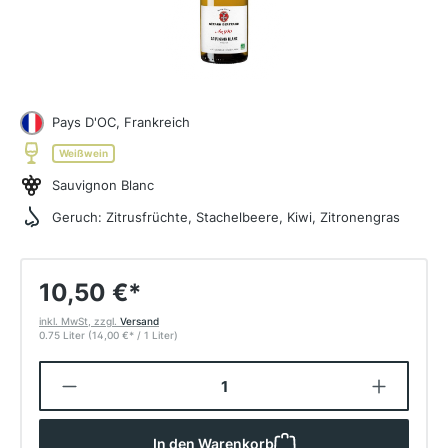
Pays D'OC, Frankreich
Weißwein
Sauvignon Blanc
Geruch:
Zitrusfrüchte, Stachelbeere, Kiwi, Zitronengras
10,50 €
*
inkl. MwSt, zzgl.
Versand
0.75 Liter
(14,00 €
*
/ 1 Liter)
Produkt Anzahl: Gib den gewünschten W
In den Warenkorb