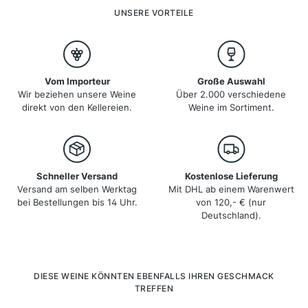
edelsüßen Weißweinen und prickelndem Champagner.
UNSERE VORTEILE
Vom Importeur
Große Auswahl
Wir beziehen unsere Weine
Über 2.000 verschiedene
direkt von den Kellereien.
Weine im Sortiment.
Schneller Versand
Kostenlose Lieferung
Versand am selben Werktag
Mit DHL ab einem Warenwert
bei Bestellungen bis 14 Uhr.
von 120,- € (nur
Deutschland).
Produktgalerie überspringen
DIESE WEINE KÖNNTEN EBENFALLS IHREN GESCHMACK
TREFFEN