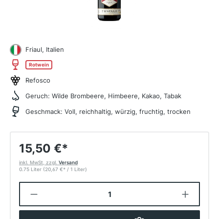
Friaul, Italien
Rotwein
Refosco
Geruch:
Wilde Brombeere, Himbeere, Kakao, Tabak
Geschmack:
Voll, reichhaltig, würzig, fruchtig, trocken
15,50 €
*
inkl. MwSt, zzgl.
Versand
0.75 Liter
(20,67 €
*
/ 1 Liter)
Produkt Anzahl: Gib den gewünschten W