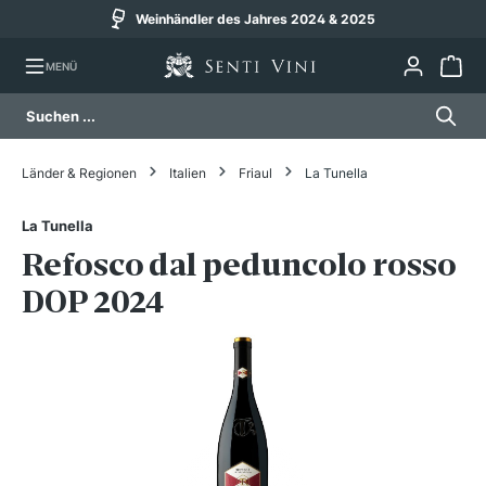
Weinhändler des Jahres 2024 & 2025
alt springen
MENÜ
Länder & Regionen
Italien
Friaul
La Tunella
La Tunella
Refosco dal peduncolo rosso
DOP 2024
Bildergalerie überspringen