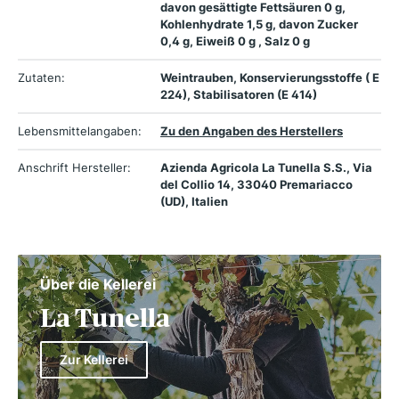
davon gesättigte Fettsäuren 0 g,
Kohlenhydrate 1,5 g, davon Zucker
0,4 g, Eiweiß 0 g , Salz 0 g
Zutaten:
Weintrauben, Konservierungsstoffe ( E
224), Stabilisatoren (E 414)
Lebensmittelangaben:
Zu den Angaben des Herstellers
Anschrift Hersteller:
Azienda Agricola La Tunella S.S., Via
del Collio 14, 33040 Premariacco
(UD), Italien
Über die Kellerei
La Tunella
Zur Kellerei