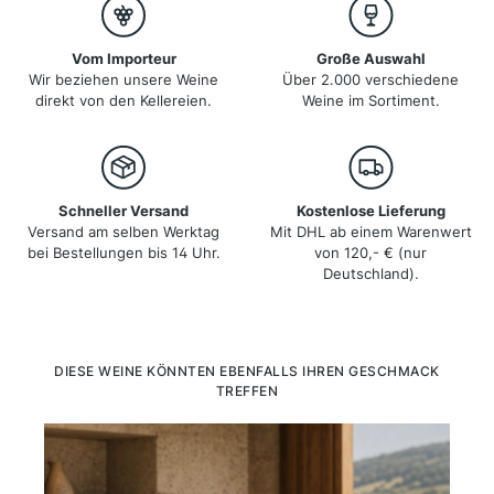
Orientali und Grave del Friuli gehören zu den
bekanntesten Anbaugebieten, während Friaul auch für
seine Pionierarbeit bei den Orange Wines und
Vom Importeur
Große Auswahl
hochwertigen Grappas bekannt ist.
Wir beziehen unsere Weine
Über 2.000 verschiedene
direkt von den Kellereien.
Weine im Sortiment.
Schneller Versand
Kostenlose Lieferung
Versand am selben Werktag
Mit DHL ab einem Warenwert
bei Bestellungen bis 14 Uhr.
von 120,- € (nur
Deutschland).
Produktgalerie überspringen
DIESE WEINE KÖNNTEN EBENFALLS IHREN GESCHMACK
TREFFEN