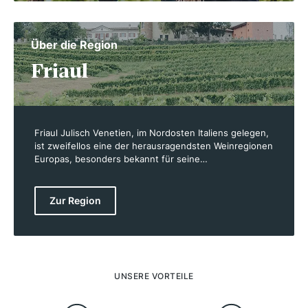
Über die Region
Friaul
Friaul Julisch Venetien, im Nordosten Italiens gelegen,
ist zweifellos eine der herausragendsten Weinregionen
Europas, besonders bekannt für seine
Spitzenweißweine. Umgeben von Venetien im Westen,
Slowenien im Osten und Österreich im Norden, bietet
die Region ein einzigartiges Klima, das milde maritime
Zur Region
Einflüsse mit kühler Alpenluft vereint. Dieses Klima,
gepaart mit verschiedenen Bodenarten, schafft ideale
Bedingungen für erstklassige Weine. Besonders
geschätzt werden hier der Friulano, Chardonnay,
Sauvignon Blanc und Pinot Grigio. Neben Weißweinen
produziert die Region auch bemerkenswerte Rotweine
UNSERE VORTEILE
wie Merlot, Cabernet Sauvignon und den
autochthonen Refosco. Die Subregionen Collio, Colli