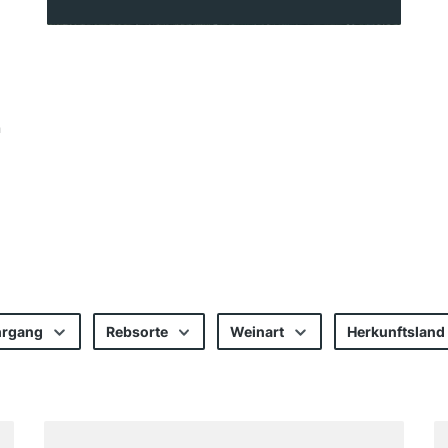
n
.
hrgang
Rebsorte
Weinart
Herkunftsland