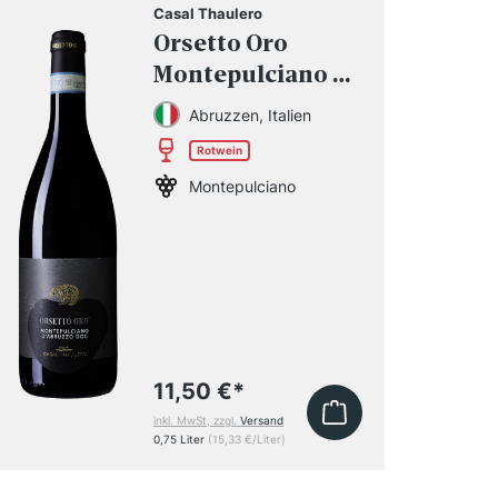
Casal Thaulero
Orsetto Oro
Montepulciano d
´Abruzzo DOC
Abruzzen, Italien
2022
Rotwein
Montepulciano
11,50 €
*
inkl. MwSt, zzgl.
Versand
0,75 Liter
(15,33 €/Liter)