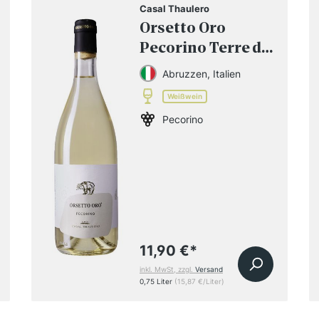
Casal Thaulero
Orsetto Oro
Pecorino Terre di
Chieti IGT 2023
Abruzzen, Italien
Weißwein
Pecorino
11,90 €
*
inkl. MwSt, zzgl.
Versand
0,75 Liter
(15,87 €/Liter)