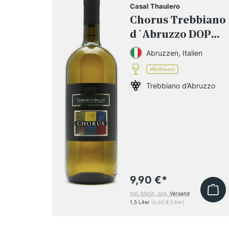
Casal Thaulero
Chorus Trebbiano
d´Abruzzo DOP
2025 Magnum
Abruzzen, Italien
Weißwein
Trebbiano d’Abruzzo
9,90 €
*
inkl. MwSt, zzgl.
Versand
1,5 Liter
(6,60 €/Liter)