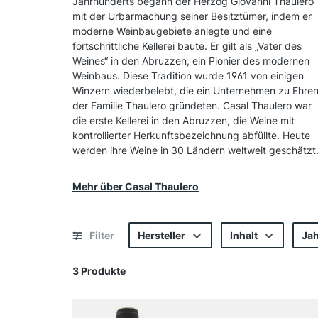
Jahrhunderts begann der Herzog Giovanni Thaulero
mit der Urbarmachung seiner Besitztümer, indem er
moderne Weinbaugebiete anlegte und eine
fortschrittliche Kellerei baute. Er gilt als „Vater des
Weines“ in den Abruzzen, ein Pionier des modernen
Weinbaus. Diese Tradition wurde 1961 von einigen
Winzern wiederbelebt, die ein Unternehmen zu Ehre
der Familie Thaulero gründeten. Casal Thaulero war
die erste Kellerei in den Abruzzen, die Weine mit
kontrollierter Herkunftsbezeichnung abfüllte. Heute
werden ihre Weine in 30 Ländern weltweit geschätzt
Mehr über Casal Thaulero
Filter
Hersteller
Inhalt
Ja
3 Produkte