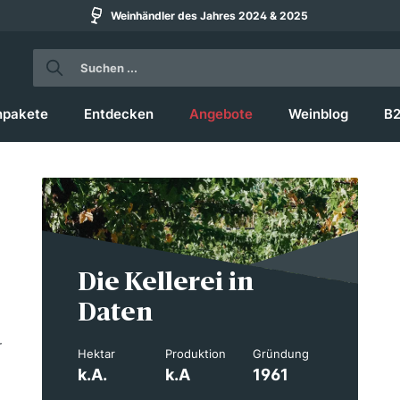
Weinhändler des Jahres 2024 & 2025
npakete
Entdecken
Angebote
Weinblog
B
Die Kellerei in
Daten
r
Hektar
Produktion
Gründung
k.A.
k.A
1961