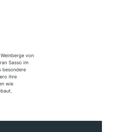
e Weinberge von
Gran Sasso im
as besondere
ero ihre
en wie
ebaut.