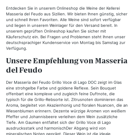
Entdecken Sie in unserem Onlineshop die Weine der Kellerei
Masseria del Feudo aus Sizilien. Wir bieten Ihnen günstig, sicher
und schnell Ihren Favoriten. Alle Weine sind sofort verfügbar
und liegen in unserem Weinlager für den Versand bereit. In
unserem geprüften Onlineshop kaufen Sie sicher mit
Käuferschutz ein. Bei Fragen und Problemen steht Ihnen unser
deutschsprachiger Kundenservice von Montag bis Samstag zur
Verfügung.
Unsere Empfehlung von Masseria
del Feudo
Der
Masseria del Feudo Grillo Voce di Lago DOC
zeigt im Glas
eine strohgelbe Farbe und goldene Reflexe. Sein Bouquet
offenbart eine komplexe und zugleich feine Duftnote, die
typisch für die Grillo-Rebsorte ist. Zitrusnoten dominieren das
Aroma, begleitet von Akazienhonig und floralen Nuancen, die an
Wiesenblumen erinnern. Dezente würzige Aromen von weißem
Pfeffer und Johannisbeere verleihen dem Wein zusätzliche
Tiefe. Am Gaumen entfaltet sich der Grillo Voce di Lago
ausdrucksstark und harmonischDer Abgang wird von
mineralischen Noten geprägt. Dieser Wein ist die ideale