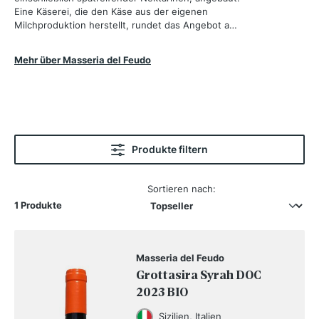
Eine Käserei, die den Käse aus der eigenen
Milchproduktion herstellt, rundet das Angebot ab.
Auf drei Hektar kultiviert die Familie hochwertige
Olivenbäume, aus denen erstklassiges Olivenöl
Mehr über Masseria del Feudo
gewonnen wird. Das Weingut ist seit einigen
Jahren biologisch zertifiziert und kombiniert auf
harmonische Weise verschiedene
landwirtschaftliche Tätigkeiten im Einklang mit der
Natur.
Produkte filtern
Sortieren nach:
1 Produkte
Masseria del Feudo
Grottasira Syrah DOC
2023 BIO
Sizilien, Italien