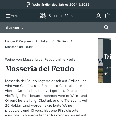
Weinhändler des Jahres 2024 & 2025
alt springen
MENÜ
Länder & Regionen
Italien
Sizilien
Masseria del Feudo
Die
Weine von Masseria del Feudo online kaufen
Masseria del Feudo
Hektar
15
Masseria del Feudo liegt malerisch auf Sizilien und
wird von Carolina und Francesco Cucurullo, der
vierten Generation, liebevoll geführt. Dieses
vielfältige Familienunternehmen vereint Wein- und
Olivenölherstellung, Obstanbau und Tierzucht. Auf
20 Hektar Land werden exzellente Weine
produziert und 13 verschiedene Pfirsichsorten,
einschließlich spätreifender Nektarinen, angebaut.