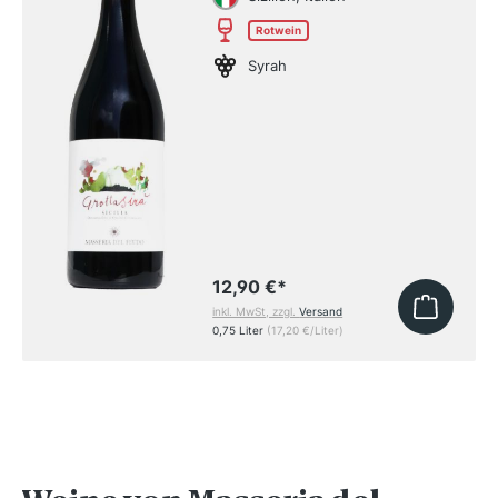
Rotwein
Syrah
12,90 €
*
inkl. MwSt, zzgl.
Versand
0,75 Liter
(17,20 €/Liter)