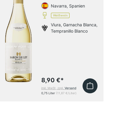
Navarra, Spanien
Weißwein
Viura, Garnacha Blanca,
Tempranillo Blanco
8,90 €
*
inkl. MwSt, zzgl.
Versand
0,75 Liter
(11,87 €/Liter)