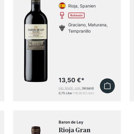
Rioja, Spanien
Rotwein
Graciano, Maturana,
Tempranillo
13,50 €
*
inkl. MwSt, zzgl.
Versand
0,75 Liter
(18,00 €/Liter)
Baron de Ley
Rioja Gran