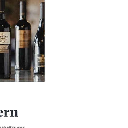
ern
skeller des