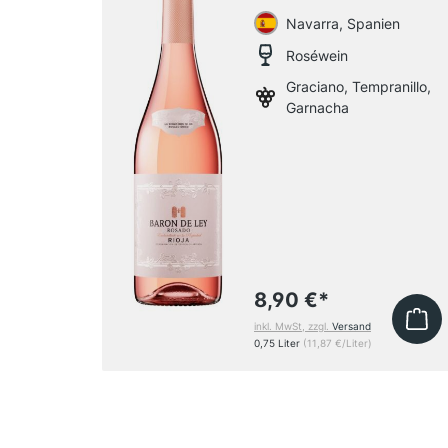
Navarra, Spanien
Roséwein
Graciano, Tempranillo,
Garnacha
8,90 €
*
inkl. MwSt, zzgl.
Versand
0,75 Liter
(11,87 €/Liter)