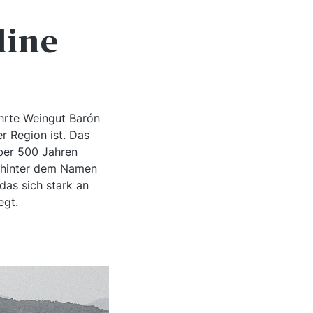
line
ührte Weingut Barón
r Region ist. Das
über 500 Jahren
e hinter dem Namen
 das sich stark an
egt.