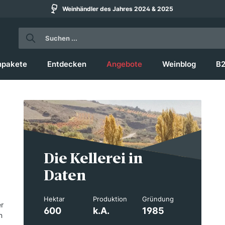
Weinhändler des Jahres 2024 & 2025
npakete
Entdecken
Angebote
Weinblog
B
Die Kellerei in
Daten
Hektar
Produktion
Gründung
r
600
k.A.
1985
n