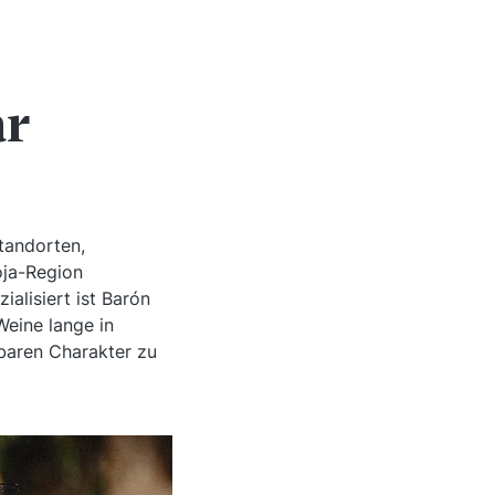
ar
Standorten,
oja-Region
alisiert ist Barón
Weine lange in
baren Charakter zu