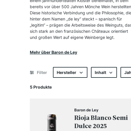
einem jahrhundertealten Kloster beheimatet, in dem
bereits vor über 500 Jahren Mönche Wein herstellten
Diese historische Verbindung und die Philosophie, di
hinter dem Namen „de ley“ steckt – spanisch für
„legitim“ – prägen die Arbeitsweise des Weinguts, da
sich stark an den französischen Châteaux orientiert
und großen Wert auf eigene Weinberge legt.
Mehr über Baron de Ley
Filter
Hersteller
Inhalt
Ja
5 Produkte
Baron de Ley
Rioja Blanco Semi
Dulce 2025