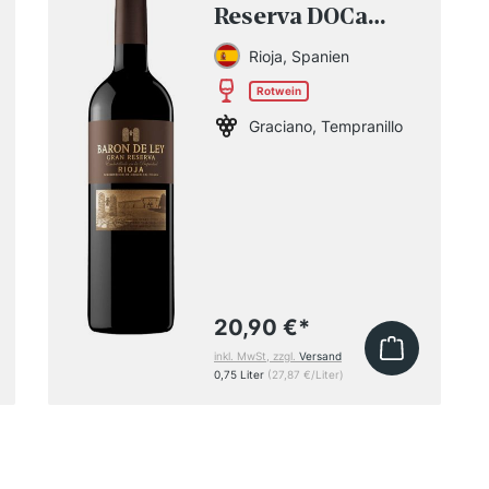
Reserva DOCa
2019
Rioja, Spanien
Rotwein
Graciano, Tempranillo
20,90 €
*
inkl. MwSt, zzgl.
Versand
0,75 Liter
(27,87 €/Liter)