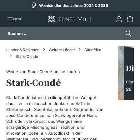
Weinhändler des Jahres 2024 & 2025
alt springen
MENÜ
Länder & Regionen
Weitere Länder
Südafrika
Stark-Condé
Die
Weine von Stark-Condé online kaufen
Stark-Condé
Hektar
35
Stark-Condé ist ein familiengeführtes Weingut,
das sich im malerischen Jonkershoek-Tal in
Stellenbosch, Südafrika, befindet. Gegründet von
José Condé und seinem Schwiegervater Hans
Schroder, verkörpert das Weingut eine
einzigartige Mischung aus Tradition und
Innovation. José, ein Autodidakt in der
Weinherstellung, begann im Jahr 2000 mit der