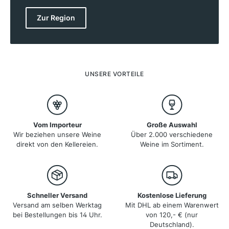
haben die anmutige Region verewigt. Schon vor den
Römern pflanzten die Etrusker Rebstöcke, und die
Zur Region
Römer verehrten die Rebsorte Sangiovese, auch
bekannt als „Blut des Jupiters“. Heute produziert die
Toskana einige der berühmtesten Rotweine Italiens wie
Chianti, Vino Nobile di Montepulciano und Brunello di
Montalcino. Die Region hat sich in den letzten
Jahrzehnten neu erfunden und gehört zu den
UNSERE VORTEILE
Spitzenreitern im internationalen Weinbau.
Vom Importeur
Große Auswahl
Wir beziehen unsere Weine
Über 2.000 verschiedene
direkt von den Kellereien.
Weine im Sortiment.
Schneller Versand
Kostenlose Lieferung
Versand am selben Werktag
Mit DHL ab einem Warenwert
bei Bestellungen bis 14 Uhr.
von 120,- € (nur
Deutschland).