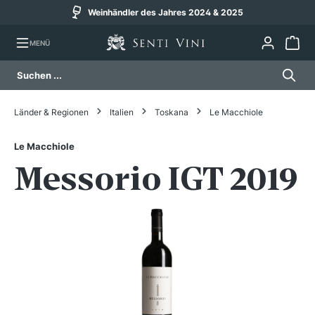
Weinhändler des Jahres 2024 & 2025
alt springen
MENÜ
Länder & Regionen
Italien
Toskana
Le Macchiole
Le Macchiole
Messorio IGT 2019
Bildergalerie überspringen