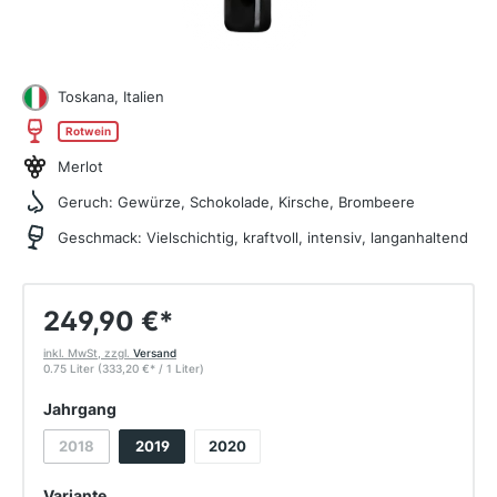
Toskana, Italien
Rotwein
Merlot
Geruch:
Gewürze, Schokolade, Kirsche, Brombeere
Geschmack:
Vielschichtig, kraftvoll, intensiv, langanhaltend
249,90 €
*
inkl. MwSt, zzgl.
Versand
0.75 Liter
(333,20 €
*
/ 1 Liter)
auswählen
Jahrgang
2018
2019
2020
(Diese Option ist zurzeit nicht verfügbar.)
auswählen
Variante