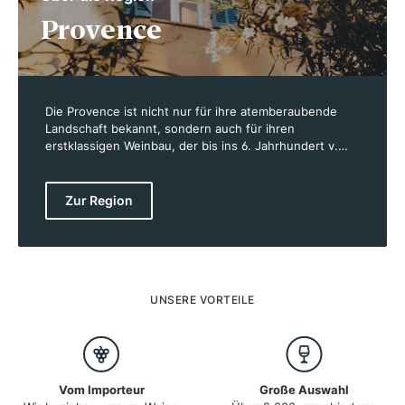
Provence
Die Provence ist nicht nur für ihre atemberaubende
Landschaft bekannt, sondern auch für ihren
erstklassigen Weinbau, der bis ins 6. Jahrhundert v.
Chr. zurückreicht. Mit rund 27.000 Hektar Rebfläche
erstreckt sich die Region von Marseille bis Nizza und
umfasst berühmte Appellationen wie Côtes de
Zur Region
Provence, Bandol und Cassis. Das mediterrane Klima
mit viel Sonnenschein und kühlen Nächten bietet
optimale Bedingungen für den Anbau von Rebsorten
wie Grenache, Syrah und Mourvèdre. Besonders
beliebt sind die frischen, hellen Roséweine, die drei
Viertel der Produktion ausmachen. Doch auch
UNSERE VORTEILE
Rotweine und außergewöhnliche Weißweine der
Region erfreuen sich zunehmender Beliebtheit.
Vom Importeur
Große Auswahl