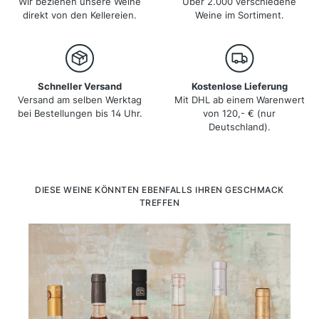
Wir beziehen unsere Weine
Über 2.000 verschiedene
direkt von den Kellereien.
Weine im Sortiment.
Schneller Versand
Kostenlose Lieferung
Versand am selben Werktag
Mit DHL ab einem Warenwert
bei Bestellungen bis 14 Uhr.
von 120,- € (nur
Deutschland).
Produktgalerie überspringen
DIESE WEINE KÖNNTEN EBENFALLS IHREN GESCHMACK
TREFFEN