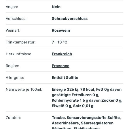
Vegan:
Nein
Verschluss:
Schraubverschluss
Weinart:
Roséwein
Trinktemperatur:
7 - 13 °C
Herkunftsland:
Frankreich
Region:
Provence
Allergene:
Enthält Sulfite
Nährwerte je 100ml:
Energie 326 kj, 78 kcal, Fett 0g davon
gesättigte Fettsäuren 0 g,
Kohlenhydrate 1,6 g davon Zucker 0 g,
Eiweiß 0 g, Salz 0,01 g
Zutaten:
Traube. Konservierungsstoffe Sulfite,
Ascorbinsäure, Säureregulatoren
Weinsäure, Stabilisatoren