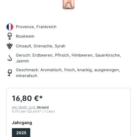
Provence, Frankreich
Roséwein
Cinsault, Grenache, Syrah
Geruch:
Erdbeeren, Pfirsich, Himbeeren, Sauerkirsche,
Jasmin
Geschmack:
Aromatisch, frisch, knackig, ausgewogen,
mineralisch
16,80 €
*
inkl. MwSt, zzgl.
Versand
0.75 Liter
(22,40 €
*
/ 1 Liter)
auswählen
Jahrgang
2025