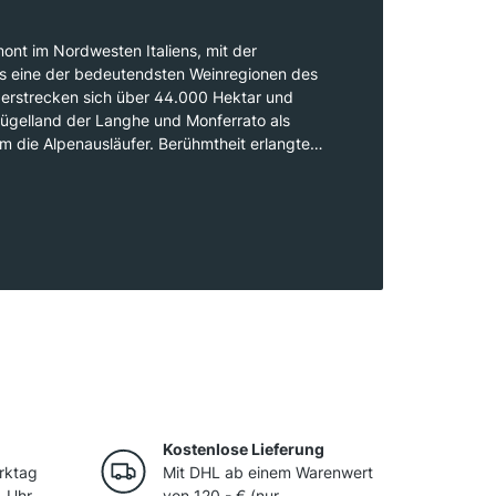
ont im Nordwesten Italiens, mit der
als eine der bedeutendsten Weinregionen des
erstrecken sich über 44.000 Hektar und
ügelland der Langhe und Monferrato als
m die Alpenausläufer. Berühmtheit erlangte
h die edlen Rotweine Barolo und Barbaresco,
vollen Nebbiolo-Traube gewonnen werden.
e Moscato d’Asti und die fruchtigen Weine aus
ben in der Region ihren festen Platz.
ür seine Weine, sondern auch als Geburtsstätte
ng bekannt.
Kostenlose Lieferung
rktag
Mit DHL ab einem Warenwert
 Uhr.
von 120,- € (nur