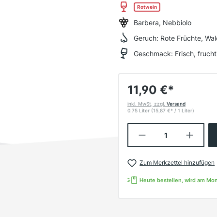
Rotwein
Barbera, Nebbiolo
Geruch:
Rote Früchte, Wal
Geschmack:
Frisch, fruch
11,90 €
*
inkl. MwSt, zzgl.
Versand
0.75 Liter
(15,87 €
*
/ 1 Liter)
Produkt Anzahl:
Zum Merkzettel hinzufügen
Heute bestellen, wird am Mo