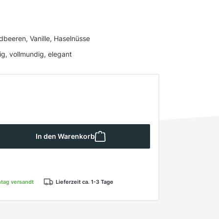
dbeeren, Vanille, Haselnüsse
tig, vollmundig, elegant
 Gib den gewünschten Wert ein oder ben
In den Warenkorb
ntag versandt
Lieferzeit ca. 1-3 Tage