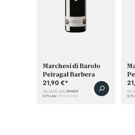
Luna e i
Marchesi di Barolo
Ma
d´Asti
Peiragal Barbera
Pe
d'Alba DOC 2022
d'
21,90 €
*
21
inkl. MwSt, zzgl.
Versand
inkl.
0,75 Liter
(29,20 €/Liter)
0,75 