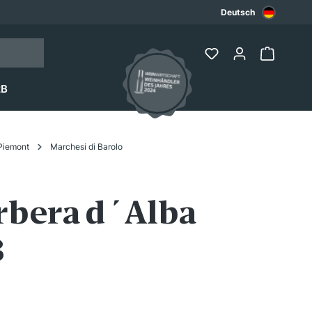
Deutsch
2B
Piemont
Marchesi di Barolo
rbera d´Alba
3