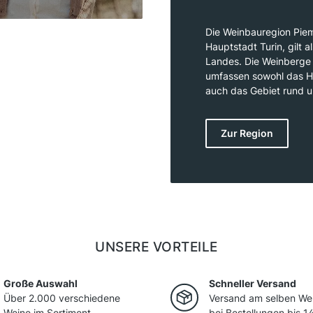
Die Weinbauregion Piem
Hauptstadt Turin, gilt 
Landes. Die Weinberge 
umfassen sowohl das H
auch das Gebiet rund u
Piemont vor allem durc
die aus der anspruchs
Zur Region
Doch auch der spritzig
Barbera und Dolcetto ha
Piemont ist nicht nur f
der Slow-Food-Bewegu
UNSERE VORTEILE
Große Auswahl
Schneller Versand
Über 2.000 verschiedene
Versand am selben We
Weine im Sortiment.
bei Bestellungen bis 14