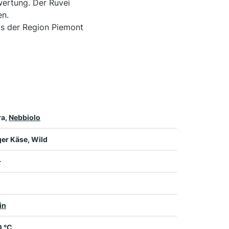
wertung. Der Ruvei
en.
us der Region Piemont
ra,
Nebbiolo
ger Käse, Wild
+
in
0 °C