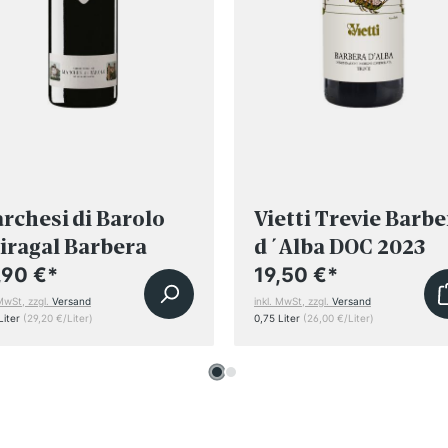
rchesi di Barolo
Vietti Trevie Barbe
iragal Barbera
d´Alba DOC 2023
Alba DOC 2023
,90 €
*
19,50 €
*
 MwSt, zzgl.
Versand
inkl. MwSt, zzgl.
Versand
Liter
(29,20 €/Liter)
0,75 Liter
(26,00 €/Liter)