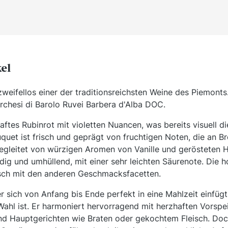
kel
zweifellos einer der traditionsreichsten Weine des Piemonts
archesi di Barolo Ruvei Barbera d'Alba DOC.
haftes Rubinrot mit violetten Nuancen, was bereits visuell d
uet ist frisch und geprägt von fruchtigen Noten, die an 
egleitet von würzigen Aromen von Vanille und gerösteten 
ig und umhüllend, mit einer sehr leichten Säurenote. Die 
ch mit den anderen Geschmacksfacetten.
er sich von Anfang bis Ende perfekt in eine Mahlzeit einfüg
Wahl ist. Er harmoniert hervorragend mit herzhaften Vorspe
nd Hauptgerichten wie Braten oder gekochtem Fleisch. Doch