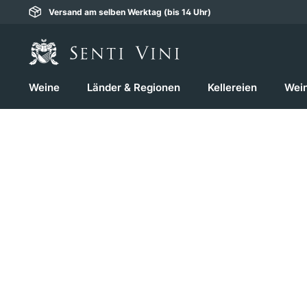
Versand am selben Werktag (bis 14 Uhr)
springen
Zur Hauptnavigation springen
Weine
Länder & Regionen
Kellereien
Wei
Bildergalerie überspringen