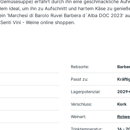
e Gemüsesuppe) erfährt durch ihn eine geschmackliche Auf
dem ideal, um ihn zu Aufschnitt und hartem Käse zu genieß
ein 'Marchesi di Barolo Ruvei Barbera d´Alba DOC 2023' a
Senti Vini - Weine online shoppen.
Rebsorte:
Barbe
Passt zu:
Kräfti
Lagerpotenzial:
2029
Verschluss:
Kork
Weinart:
Rotwe
Trinktemperatur:
16 - 2