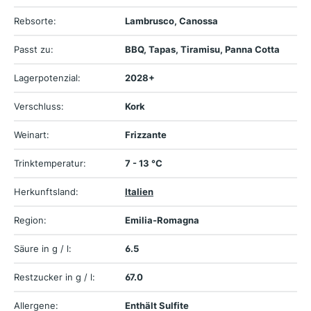
Rebsorte:
Lambrusco, Canossa
Passt zu:
BBQ, Tapas, Tiramisu, Panna Cotta
Lagerpotenzial:
2028+
Verschluss:
Kork
Weinart:
Frizzante
Trinktemperatur:
7 - 13 °C
Herkunftsland:
Italien
Region:
Emilia-Romagna
Säure in g / l:
6.5
Restzucker in g / l:
67.0
Allergene:
Enthält Sulfite