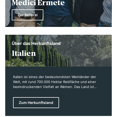
Medici Ermete
Zur Kellerei
Über das Herkunftsland
Italien
Italien ist eines der bedeutendsten Weinländer der
Welt, mit rund 700.000 Hektar Rebfläche und einer
beeindruckenden Vielfalt an Weinen. Das Land ist
bekannt für seine autochthonen Rebsorten wie
Sangiovese, Nebbiolo und Primitivo, die in Regionen
wie der Toskana, Piemont und Apulien gedeihen. Italien
Zum Herkunftsland
produziert sowohl kräftige Rotweine als auch frische,
aromatische Weißweine und spritzige Schaumweine
wie den Prosecco. Die Weinbaugebiete erstrecken sich