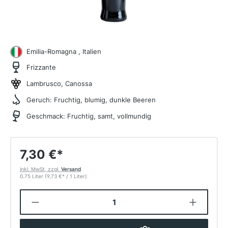
Emilia-Romagna , Italien
Frizzante
Lambrusco, Canossa
Geruch:
Fruchtig, blumig, dunkle Beeren
Geschmack:
Fruchtig, samt, vollmundig
7,30 €
*
inkl. MwSt, zzgl.
Versand
0.75 Liter
(9,73 €
*
/ 1 Liter)
Produkt Anzahl: Gib den gewünschten W