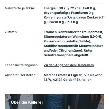
Nährwerte je 100ml:
Energie 300 kJ / 72 kcal, Fett 0 g,
davon gesättigte Fettsäuren 0 g,
Kohlenhydrate 7,4 g, davon Zucker 6,7
g, Eiweiß 0 g, Salz 0 g
Zutaten:
Trauben, konzentrierter Traubenmost,
Säureregulatoren(Weinsäure (L(+)-)),
Konservierungsstoffe(Sulfite),
Stabilisatoren(enthält Metaweinsäure
und/oder Citronensäure), Unter
Schutzatmosphäre abgefüllt.
Lebensmittelangaben:
Zu den Angaben des Herstellers
Anschrift Hersteller:
Medice Ermete & Figli srl, Via Newton
13/A, 42124 Gaida (RE), Italien
Über die Kellerei