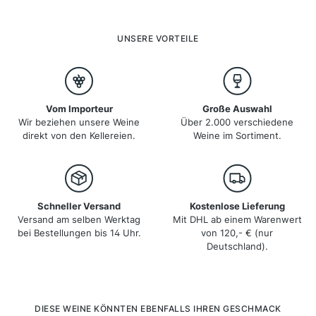
von den Alpen im Norden bis zu den sonnigen
Regionen im Süden, wobei jedes Gebiet seine eigenen,
charakteristischen Weine hervorbringt.
UNSERE VORTEILE
Vom Importeur
Große Auswahl
Wir beziehen unsere Weine
Über 2.000 verschiedene
direkt von den Kellereien.
Weine im Sortiment.
Schneller Versand
Kostenlose Lieferung
Versand am selben Werktag
Mit DHL ab einem Warenwert
bei Bestellungen bis 14 Uhr.
von 120,- € (nur
Deutschland).
Produktgalerie überspringen
DIESE WEINE KÖNNTEN EBENFALLS IHREN GESCHMACK