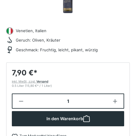
Venetien, Italien
Geruch:
Oliven, Kräuter
Geschmack:
Fruchtig, leicht, pikant, würzig
7,90 €
*
inkl. MwSt, zzgl.
Versand
0.5 Liter
(15,80 €
*
/ 1 Liter)
Produkt Anzahl: Gib den gewünschten W
In den Warenkorb
Zum Merkzettel hinzufügen