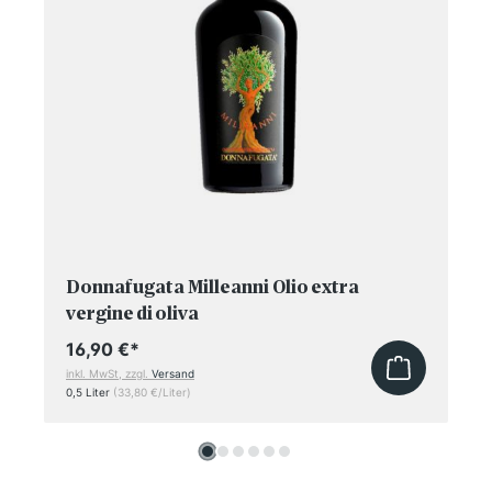
Donnafugata Milleanni Olio extra
vergine di oliva
16,90 €
*
inkl. MwSt, zzgl.
Versand
0,5 Liter
(33,80 €/Liter)