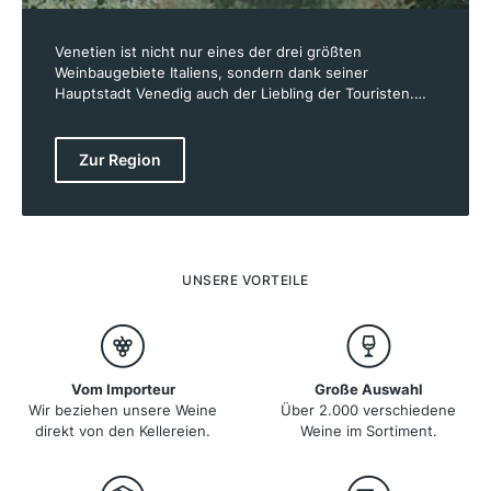
Venetien ist nicht nur eines der drei größten
Weinbaugebiete Italiens, sondern dank seiner
Hauptstadt Venedig auch der Liebling der Touristen.
Venetien - in der Landessprache Veneto genannt -
erstreckt sich vom Gardasee im Westen, bis an den
Golf von Venedig im Osten und von der Po-Ebene im
Zur Region
Süden, bis an die Alpen und die österreichische
Grenze im Norden. Mit gebirgigen Lagen im Norden
und Westen, flache Ebenen im Zentrum und
Küstenlagen an der Adria bildet Venetien somit
geografisch gesehen eine der abwechslungsreichsten
Weinbauregionen Italiens und bringt eine große
UNSERE VORTEILE
Auswahl an unterschiedlichen Weinen hervor.
Vom Importeur
Große Auswahl
Wir beziehen unsere Weine
Über 2.000 verschiedene
direkt von den Kellereien.
Weine im Sortiment.