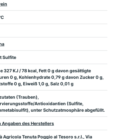
ein
 °C
na
t Sulfite
e 327 KJ / 78 kcal, Fett 0 g davon gesättigte
uren 0 g, Kohlenhydrate 0,79 g davon Zucker 0 g,
tstoffe 0 g, Eiweiß 1,0 g, Salz 0,01 g
zutaten (Trauben),
vierungsstoffe/Antioxidantien (Sulfite,
metabisulfit), unter Schutzatmosphäre abgefüllt.
 Angaben des Herstellers
à Agricola Tenuta Poggio al Tesoro s.r.l., Via