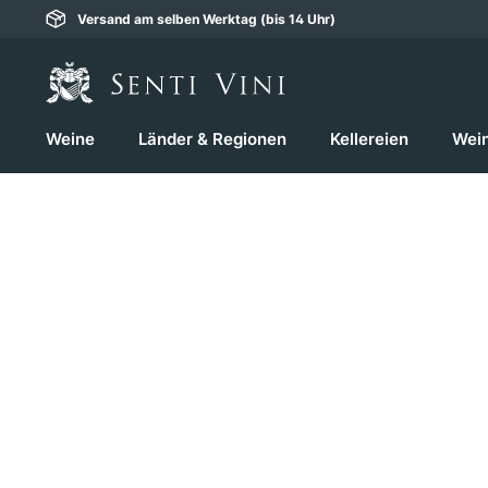
Versand am selben Werktag (bis 14 Uhr)
springen
Zur Hauptnavigation springen
Weine
Länder & Regionen
Kellereien
Wei
Bildergalerie überspringen