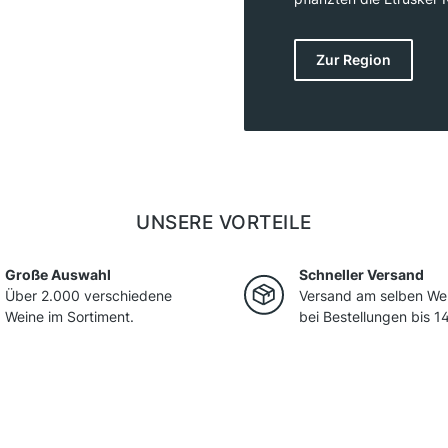
Rebsorte Sangiovese, au
produziert die Toskana
Zur Region
wie Chianti, Vino Nobil
Die Region hat sich in
gehört zu den Spitzenre
UNSERE VORTEILE
Große Auswahl
Schneller Versand
Über 2.000 verschiedene
Versand am selben We
Weine im Sortiment.
bei Bestellungen bis 14