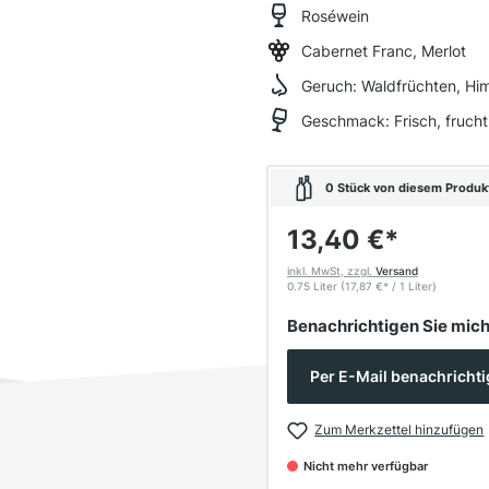
Roséwein
Cabernet Franc, Merlot
Geruch:
Waldfrüchten, Hi
Geschmack:
Frisch, fruch
0 Stück von diesem Produkt 
13,40 €
*
inkl. MwSt, zzgl.
Versand
0.75 Liter
(17,87 €
*
/ 1 Liter)
Benachrichtigen Sie mich,
Per E-Mail benachricht
Zum Merkzettel hinzufügen
Nicht mehr verfügbar