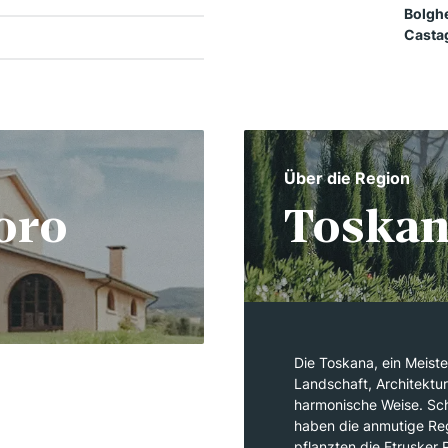
Bolgherese 189B –
Casta
Über die Region
oro
Toska
Die Toskana, ein Meiste
Landschaft, Architektu
harmonische Weise. Schr
haben die anmutige Re
pflanzten die Etrusker