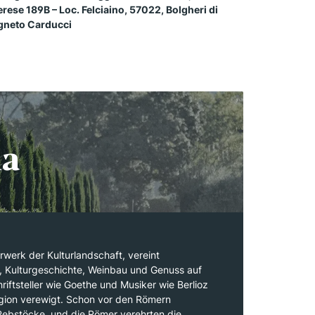
 Loc. Felciaino, 57022, Bolgheri di
gneto Carducci
na
rwerk der Kulturlandschaft, vereint
r, Kulturgeschichte, Weinbau und Genuss auf
iftsteller wie Goethe und Musiker wie Berlioz
gion verewigt. Schon vor den Römern
 Rebstöcke, und die Römer verehrten die