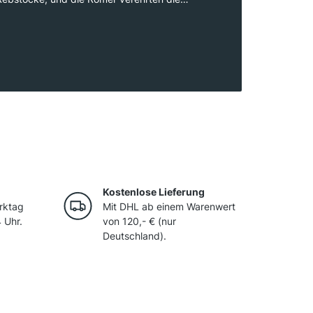
ch bekannt als „Blut des Jupiters“. Heute
 einige der berühmtesten Rotweine Italiens
e di Montepulciano und Brunello di Montalcino.
 den letzten Jahrzehnten neu erfunden und
itern im internationalen Weinbau.
Kostenlose Lieferung
rktag
Mit DHL ab einem Warenwert
 Uhr.
von 120,- € (nur
Deutschland).