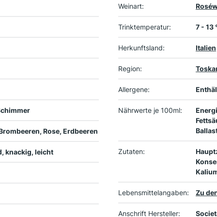
Weinart:
Roséw
Trinktemperatur:
7 - 13
Herkunftsland:
Italien
Region:
Toska
Allergene:
Enthäl
 Schimmer
Nährwerte je 100ml:
Energi
Fettsä
Ballas
 Brombeeren, Rose, Erdbeeren
Zutaten:
Haupt
, knackig, leicht
Konser
Kalium
Lebensmittelangaben:
Zu den
Anschrift Hersteller:
Societ