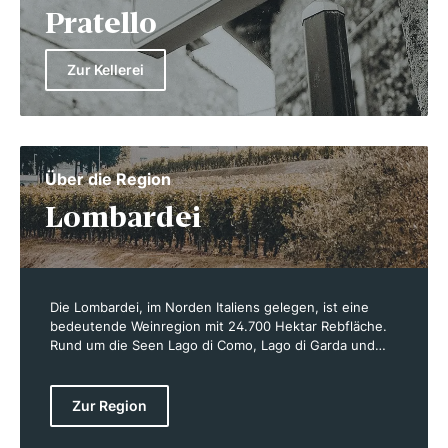
Pratello
Zur Kellerei
Über die Region
Lombardei
Die Lombardei, im Norden Italiens gelegen, ist eine
bedeutende Weinregion mit 24.700 Hektar Rebfläche.
Rund um die Seen Lago di Como, Lago di Garda und
Lago d’Iseo sowie im Veltlin (Valtellina) gedeihen
hochwertige Weine. Berühmt ist die Region für ihre
exzellenten Schaumweine aus Franciacorta, die in der
Zur Region
Metodo classico, also der Flaschengärung, hergestellt
werden. Zudem wird in der Lombardei eine Vielzahl an