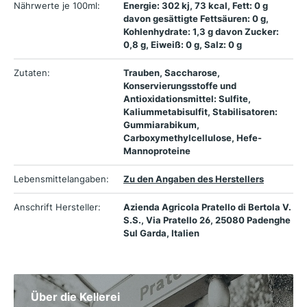
Nährwerte je 100ml:
Energie: 302 kj, 73 kcal, Fett: 0 g
davon gesättigte Fettsäuren: 0 g,
Kohlenhydrate: 1,3 g davon Zucker:
0,8 g, Eiweiß: 0 g, Salz: 0 g
Zutaten:
Trauben, Saccharose,
Konservierungsstoffe und
Antioxidationsmittel: Sulfite,
Kaliummetabisulfit, Stabilisatoren:
Gummiarabikum,
Carboxymethylcellulose, Hefe-
Mannoproteine
Lebensmittelangaben:
Zu den Angaben des Herstellers
Anschrift Hersteller:
Azienda Agricola Pratello di Bertola V.
S.S., Via Pratello 26, 25080 Padenghe
Sul Garda, Italien
Über die Kellerei