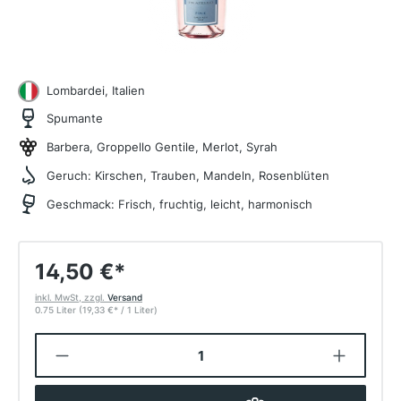
Lombardei, Italien
Spumante
Barbera, Groppello Gentile, Merlot, Syrah
Geruch:
Kirschen, Trauben, Mandeln, Rosenblüten
Geschmack:
Frisch, fruchtig, leicht, harmonisch
14,50 €
*
inkl. MwSt, zzgl.
Versand
0.75 Liter
(19,33 €
*
/ 1 Liter)
Produkt Anzahl: Gib den gewünschten W