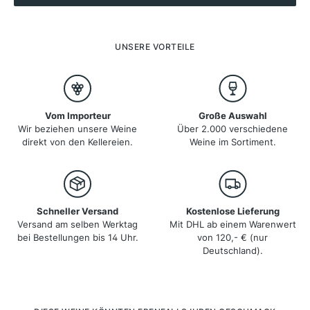
Rot- und Weißweinen produziert, darunter Nebbiolo im
Veltlin und Trebbiano di Lugana im Süden der Region,
nahe dem Gardasee.
UNSERE VORTEILE
Vom Importeur
Große Auswahl
Wir beziehen unsere Weine
Über 2.000 verschiedene
direkt von den Kellereien.
Weine im Sortiment.
Schneller Versand
Kostenlose Lieferung
Versand am selben Werktag
Mit DHL ab einem Warenwert
bei Bestellungen bis 14 Uhr.
von 120,- € (nur
Deutschland).