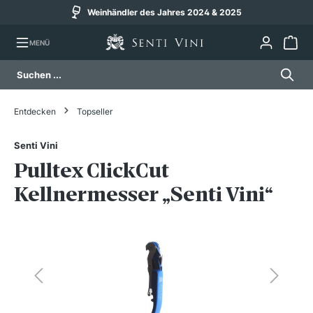
Weinhändler des Jahres 2024 & 2025
alt springen
MENÜ
Entdecken
Topseller
Senti Vini
Pulltex ClickCut
Kellnermesser „Senti Vini“
Bildergalerie überspringen