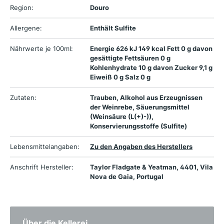
Region:
Douro
Allergene:
Enthält Sulfite
Nährwerte je 100ml:
Energie 626 kJ 149 kcal Fett 0 g davon
gesättigte Fettsäuren 0 g
Kohlenhydrate 10 g davon Zucker 9,1 g
Eiweiß 0 g Salz 0 g
Zutaten:
Trauben, Alkohol aus Erzeugnissen
der Weinrebe, Säuerungsmittel
(Weinsäure (L(+)-)),
Konservierungsstoffe (Sulfite)
Lebensmittelangaben:
Zu den Angaben des Herstellers
Anschrift Hersteller:
Taylor Fladgate & Yeatman, 4401, Vila
Nova de Gaia, Portugal
Über die Kellerei