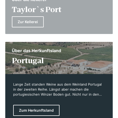
Taylor`s Port
Zur Kellerei
Über das Herkunftsland
Portugal
Lange Zeit standen Weine aus dem Weinland Portugal
in der zweiten Reihe. Längst aber machen die
portugiesischen Winzer Boden gut. Nicht nur in den
letzten Jahren, sondern schon lange davor entstehen
überall im Land großartige Weine, die man in der
lebendigen Barszene der beiden großen Städte
Zum Herkunftsland
Lissabon und Porto genießen kann. In den