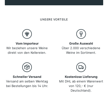
vergangenen zwei Jahrzehnten hat Portugal einen
Entwicklungssprung wie kein anderes Land in Europa
vollzogen. Traditionelle Stärken wurden durch
gewachsenes Qualitätsbewusstsein und neue
Techniken auf ein höheres Niveau gehoben. Die Weine
UNSERE VORTEILE
überzeugen mit Frische und Eleganz zu einem
beachtlichen Preis-Genuss-Verhältnis.
Vom Importeur
Große Auswahl
Wir beziehen unsere Weine
Über 2.000 verschiedene
direkt von den Kellereien.
Weine im Sortiment.
Schneller Versand
Kostenlose Lieferung
Versand am selben Werktag
Mit DHL ab einem Warenwert
bei Bestellungen bis 14 Uhr.
von 120,- € (nur
Deutschland).