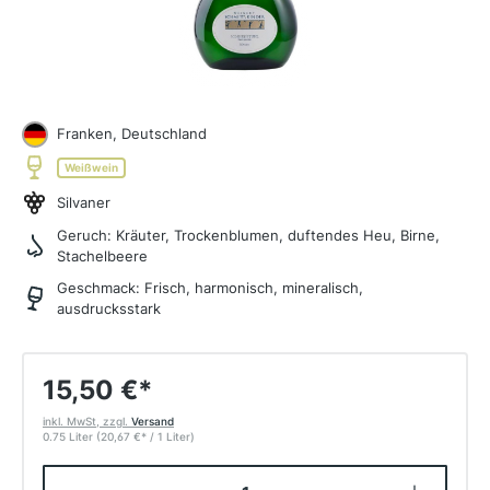
Franken, Deutschland
Weißwein
Silvaner
Geruch:
Kräuter, Trockenblumen, duftendes Heu, Birne,
Stachelbeere
Geschmack:
Frisch, harmonisch, mineralisch,
ausdrucksstark
15,50 €
*
inkl. MwSt, zzgl.
Versand
0.75 Liter
(20,67 €
*
/ 1 Liter)
Produkt Anzahl: Gib den gewünschten W