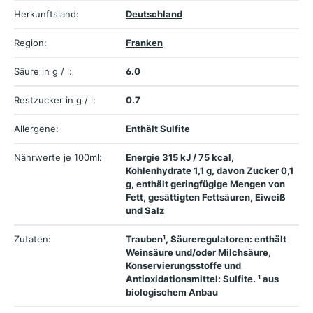
Herkunftsland:
Deutschland
Region:
Franken
Säure in g / l:
6.0
Restzucker in g / l:
0.7
Allergene:
Enthält Sulfite
Nährwerte je 100ml:
Energie 315 kJ / 75 kcal,
Kohlenhydrate 1,1 g, davon Zucker 0,1
g, enthält geringfügige Mengen von
Fett, gesättigten Fettsäuren, Eiweiß
und Salz
Zutaten:
Trauben¹, Säureregulatoren: enthält
Weinsäure und/oder Milchsäure,
Konservierungsstoffe und
Antioxidationsmittel: Sulfite. ¹ aus
biologischem Anbau