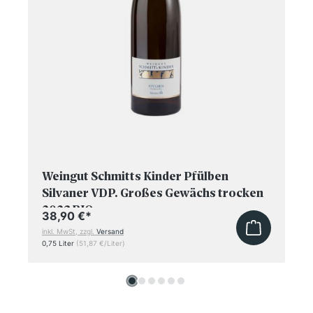
Weingut Schmitts Kinder Pfülben
Silvaner VDP. Großes Gewächs trocken
2023 BIO
38,90 €
*
inkl. MwSt, zzgl.
Versand
0,75 Liter
(51,87 €/Liter)