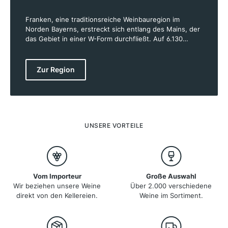
Franken, eine traditionsreiche Weinbauregion im
Norden Bayerns, erstreckt sich entlang des Mains, der
das Gebiet in einer W-Form durchfließt. Auf 6.130
Hektar Rebfläche zwischen Aschaffenburg und
Schweinfurt wachsen überwiegend an südlich
ausgerichteten Hängen fränkische Spitzenweine. Das
Zur Region
kontinentale Klima mit warmen Sommern und kalten
Wintern bietet ideale Bedingungen für den Weinbau.
Franken ist vor allem für seine Silvaner bekannt, aber
auch Müller-Thurgau und Riesling spielen eine wichtige
Rolle. Rund 40 % der Weine werden in den markanten
Bocksbeuteln abgefüllt, die für die Region
UNSERE VORTEILE
charakteristisch sind.
Vom Importeur
Große Auswahl
Wir beziehen unsere Weine
Über 2.000 verschiedene
direkt von den Kellereien.
Weine im Sortiment.