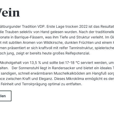
Wein
tburgunder Tradition VDP. Erste Lage trocken 2022 ist das Resultat 
die Trauben selektiv von Hand gelesen wurden. Nach der traditionel
onate in Barrique-Fässern, was ihm Tiefe und Struktur verleiht. Im Gla
t mit subtilen Aromen von Wildkirsche, dunklen Früchten und einem
en präsentiert er sich kraftvoll mit reifer Tanninstruktur, spielerisc
ch jung, zeigt er bereits heute großes Reifepotenzial.
Alkoholgehalt von 13,5 % und sollte bei 17-18 °C serviert werden, um 
alten. Der Sonnenstuhl liegt in Randersacker und bietet ein ideales T
 sandigen, schnell erwärmbaren Muschelkalkböden am Hangfuß sorg
e zwischen Kraft und Eleganz. Dieses Mikroklima ermöglicht es d
Feinheit und Terroirprägung optimal zu entfalten.
llen