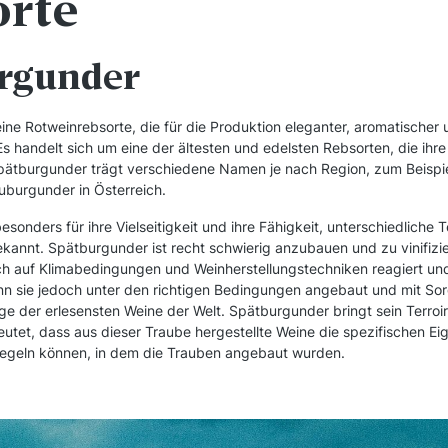
orte
rgunder
ine Rotweinrebsorte, die für die Produktion eleganter, aromatischer
Es handelt sich um eine der ältesten und edelsten Rebsorten, die ihr
pätburgunder trägt verschiedene Namen je nach Region, zum Beispiel
uburgunder in Österreich.
esonders für ihre Vielseitigkeit und ihre Fähigkeit, unterschiedliche T
kannt. Spätburgunder ist recht schwierig anzubauen und zu vinifizie
h auf Klimabedingungen und Weinherstellungstechniken reagiert und 
nn sie jedoch unter den richtigen Bedingungen angebaut und mit Sor
ige der erlesensten Weine der Welt. Spätburgunder bringt sein Terroi
tet, dass aus dieser Traube hergestellte Weine die spezifischen Ei
egeln können, in dem die Trauben angebaut wurden.