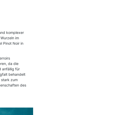
 und komplexer
e Wurzeln im
 Pinot Noir in
erroirs
ren, da die
anfällig für
gfalt behandelt
r stark zum
genschaften des