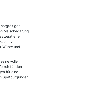
sorgfältiger
len Maischegärung
s zeigt er ein
 Hauch von
her Würze und
seine volle
erroir für den
en für eine
em Spätburgunder,