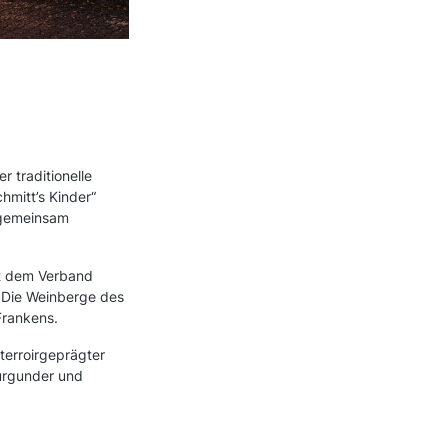
 traditionelle
hmitt’s Kinder“
 gemeinsam
rt dem Verband
 Die Weinberge des
Frankens.
terroirgeprägter
burgunder und