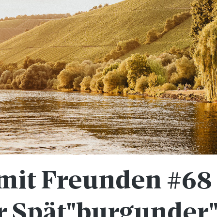
mit Freunden #68
r Spät"burgunder"