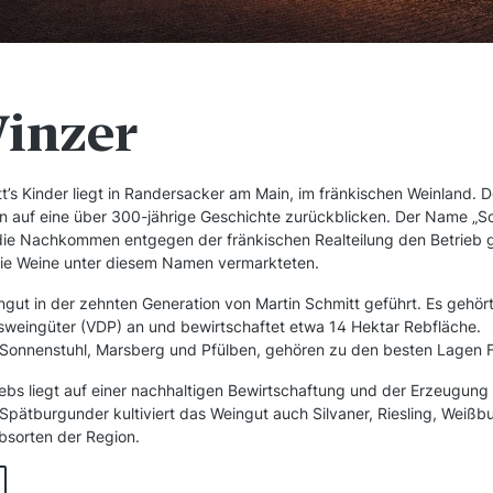
inzer
’s Kinder liegt in Randersacker am Main, im fränkischen Weinland. Der
n auf eine über 300-jährige Geschichte zurückblicken. Der Name „Sc
 die Nachkommen entgegen der fränkischen Realteilung den Betrieb
die Weine unter diesem Namen vermarkteten.
ngut in der zehnten Generation von Martin Schmitt geführt. Es gehö
sweingüter (VDP) an und bewirtschaftet etwa 14 Hektar Rebfläche.
 Sonnenstuhl, Marsberg und Pfülben, gehören zu den besten Lagen 
ebs liegt auf einer nachhaltigen Bewirtschaftung und der Erzeugung 
pätburgunder kultiviert das Weingut auch Silvaner, Riesling, Weiß
bsorten der Region.