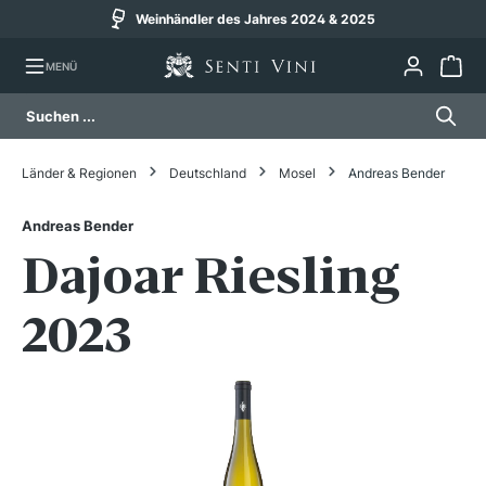
Weinhändler des Jahres 2024 & 2025
alt springen
MENÜ
Länder & Regionen
Deutschland
Mosel
Andreas Bender
Andreas Bender
Dajoar Riesling
2023
Bildergalerie überspringen