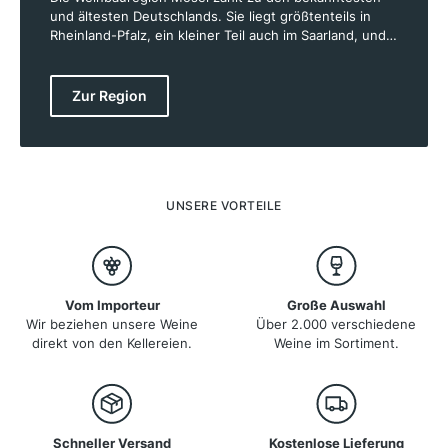
und ältesten Deutschlands. Sie liegt größtenteils in
Rheinland-Pfalz, ein kleiner Teil auch im Saarland, und
erstreckt sich entlang des Flusses Mosel sowie den
Nebenflüssen Saar und Ruwer. Auf rund 8.531 Hektar
Rebfläche gedeihen hier exzellente Weine, geprägt von
Zur Region
den besonderen Bodenbedingungen und dem milden
Klima. Die steilen Schieferhänge entlang der Flusstäler
sind charakteristisch und bieten ideale
Voraussetzungen für den Weinanbau, insbesondere für
die Rebsorte Riesling, die hier weltberühmt ist. Viele
der Weinberge liegen an den steilen,
UNSERE VORTEILE
sonnenverwöhnten Hängen und zählen zu den
steilsten der Welt.
Vom Importeur
Große Auswahl
Wir beziehen unsere Weine
Über 2.000 verschiedene
direkt von den Kellereien.
Weine im Sortiment.
Schneller Versand
Kostenlose Lieferung